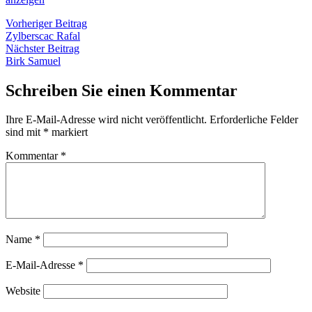
Beitragsnavigation
Vorheriger
Vorheriger Beitrag
Beitrag:
Zylberscac Rafal
Nächster
Nächster Beitrag
Beitrag:
Birk Samuel
Schreiben Sie einen Kommentar
Ihre E-Mail-Adresse wird nicht veröffentlicht.
Erforderliche Felder
sind mit
*
markiert
Kommentar
*
Name
*
E-Mail-Adresse
*
Website