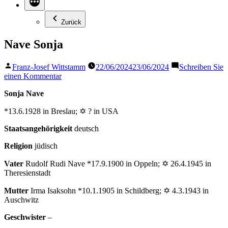
Zurück
Nave Sonja
Veröffentlicht
Franz-Josef Wittstamm
22/06/2024
23/06/2024
Schreiben Sie
von
zu
einen Kommentar
Nave
Sonja Nave
Sonja
*13.6.1928 in Breslau; ✡ ? in USA
Staatsangehörigkeit
deutsch
Religion
jüdisch
Vater
Rudolf Rudi Nave *17.9.1900 in Oppeln; ✡ 26.4.1945 in
Theresienstadt
Mutter
Irma Isaksohn *10.1.1905 in Schildberg; ✡ 4.3.1943 in
Auschwitz
Geschwister
–