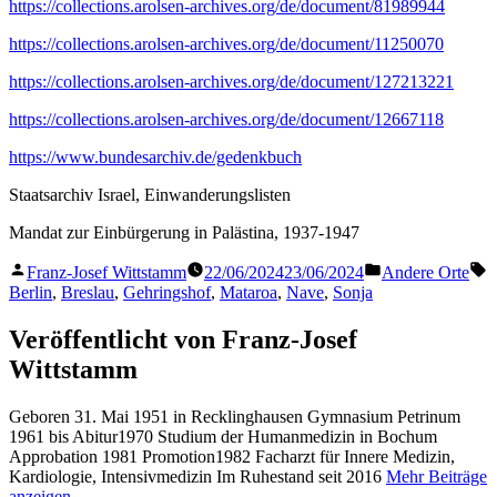
https://collections.arolsen-archives.org/de/document/81989944
https://collections.arolsen-archives.org/de/document/11250070
https://collections.arolsen-archives.org/de/document/127213221
https://collections.arolsen-archives.org/de/document/12667118
https://www.bundesarchiv.de/gedenkbuch
Staatsarchiv Israel, Einwanderungslisten
Mandat zur Einbürgerung in Palästina, 1937-1947
Veröffentlicht
Veröffentlicht
S
Franz-Josef Wittstamm
22/06/2024
23/06/2024
Andere Orte
von
in
Berlin
,
Breslau
,
Gehringshof
,
Mataroa
,
Nave
,
Sonja
Veröffentlicht von Franz-Josef
Wittstamm
Geboren 31. Mai 1951 in Recklinghausen Gymnasium Petrinum
1961 bis Abitur1970 Studium der Humanmedizin in Bochum
Approbation 1981 Promotion1982 Facharzt für Innere Medizin,
Kardiologie, Intensivmedizin Im Ruhestand seit 2016
Mehr Beiträge
anzeigen