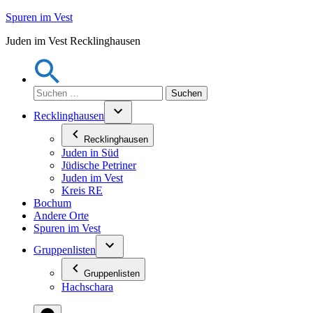
Zum
Spuren im Vest
Inhalt
Juden im Vest Recklinghausen
springen
Suchen
nach:
Recklinghausen
Recklinghausen
Juden in Süd
Jüdische Petriner
Juden im Vest
Kreis RE
Bochum
Andere Orte
Spuren im Vest
Gruppenlisten
Gruppenlisten
Hachschara