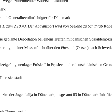
d“ wegen zunehmender Widerstandaktionen
mark
 und Generalbevollmächtigter für Dänemark
m 1. zum 2.10.43. Der Abtransport wird von Seeland zu Schiff (ab Ko
e geplante Deportation bei einem Treffen mit dänischen Sozialdemokra
kerung in einer Massenflucht über den Øresund (Ostsee) nach Schweden
izeigefangenenlager Fröslee“ in Frøslev an der deutschdänischen Gren
heresienstadt
zim der Jugendalija in Dänemark, insgesamt 83 in Dänemark Inhaftie
ch Theresienstadt