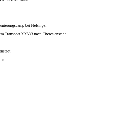
ternierungscamp bei Helsingør
dem Transport XXV/3 nach Theresienstadt
enstadt
ten