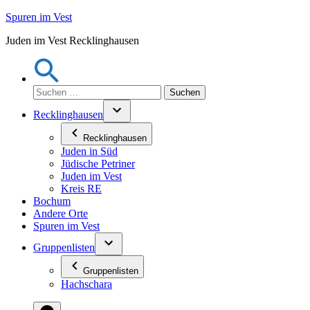
Zum
Spuren im Vest
Inhalt
Juden im Vest Recklinghausen
springen
Suchen
nach:
Recklinghausen
Recklinghausen
Juden in Süd
Jüdische Petriner
Juden im Vest
Kreis RE
Bochum
Andere Orte
Spuren im Vest
Gruppenlisten
Gruppenlisten
Hachschara