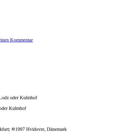
zu
 einen Kommentar
Wachsberg
Salomon
Lodz oder Kulmhof
 oder Kulmhof
nkfurt; ✡1997 Hvidovre, Dänemark