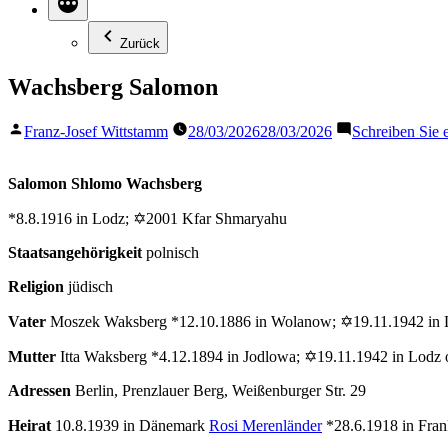
Zurück
Wachsberg Salomon
Veröffentlicht
Franz-Josef Wittstamm
28/03/2026
28/03/2026
Schreiben Sie
von
Salomon Shlomo Wachsberg
*8.8.1916 in Lodz; ✡2001 Kfar Shmaryahu
Staatsangehörigkeit
polnisch
Religion
jüdisch
Vater
Moszek Waksberg *12.10.1886 in Wolanow; ✡19.11.1942 in 
Mutter
Itta Waksberg *4.12.1894 in Jodlowa; ✡19.11.1942 in Lodz
Adressen
Berlin, Prenzlauer Berg, Weißenburger Str. 29
Heirat
10.8.1939 in Dänemark
Rosi Merenländer
*28.6.1918 in Fra