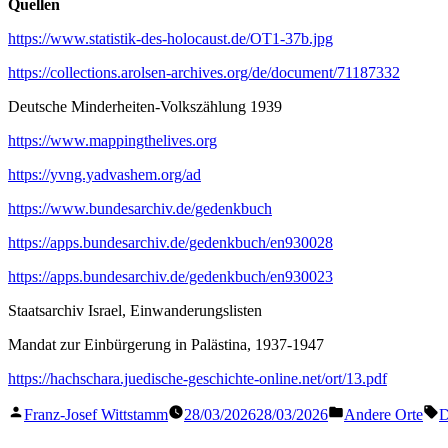
Quellen
https://www.statistik-des-holocaust.de/OT1-37b.jpg
https://collections.arolsen-archives.org/de/document/71187332
Deutsche Minderheiten-Volkszählung 1939
https://www.mappingthelives.org
https://yvng.yadvashem.org/ad
https://www.bundesarchiv.de/gedenkbuch
https://apps.bundesarchiv.de/gedenkbuch/en930028
https://apps.bundesarchiv.de/gedenkbuch/en930023
Staatsarchiv Israel, Einwanderungslisten
Mandat zur Einbürgerung in Palästina, 1937-1947
https://hachschara.juedische-geschichte-online.net/ort/13.pdf
Veröffentlicht
Veröffentlicht
S
Franz-Josef Wittstamm
28/03/2026
28/03/2026
Andere Orte
D
von
in