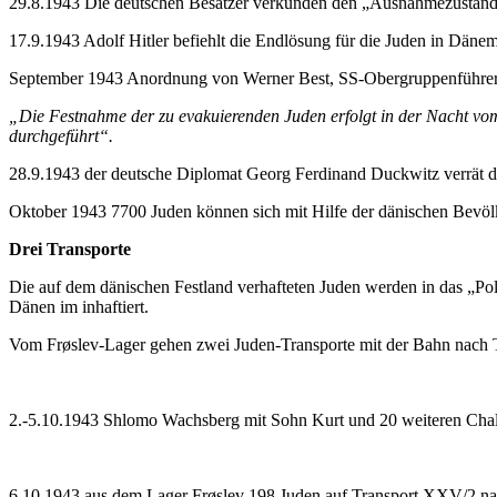
29.8.1943 Die deutschen Besatzer verkünden den „Ausnahmezustan
17.9.1943 Adolf Hitler befiehlt die Endlösung für die Juden in Däne
September 1943 Anordnung von Werner Best, SS-Obergruppenführer
„Die Festnahme der zu evakuierenden Juden erfolgt in der Nacht vo
durchgeführt“.
28.9.1943 der deutsche Diplomat Georg Ferdinand Duckwitz verrät di
Oktober 1943 7700 Juden können sich mit Hilfe der dänischen Bevöl
Drei Transporte
Die auf dem dänischen Festland verhafteten Juden werden in das „Pol
Dänen im inhaftiert.
Vom Frøslev-Lager gehen zwei Juden-Transporte mit der Bahn nach T
2.-5.10.1943 Shlomo Wachsberg mit Sohn Kurt und 20 weiteren Chalu
6.10.1943 aus dem Lager Frøslev 198 Juden auf Transport XXV/2 na