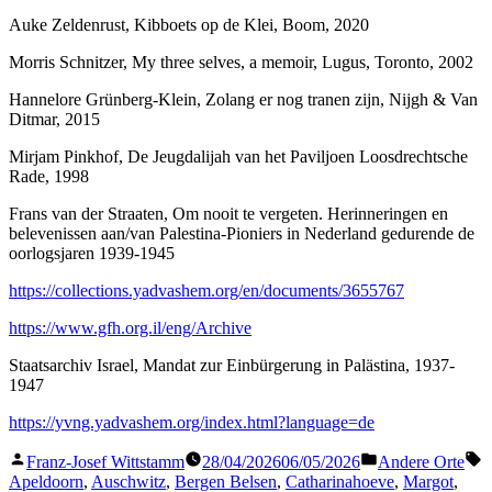
Auke Zeldenrust, Kibboets op de Klei, Boom, 2020
Morris Schnitzer, My three selves, a memoir, Lugus, Toronto, 2002
Hannelore Grünberg-Klein, Zolang er nog tranen zijn, Nijgh & Van
Ditmar, 2015
Mirjam Pinkhof, De Jeugdalijah van het Paviljoen Loosdrechtsche
Rade, 1998
Frans van der Straaten, Om nooit te vergeten. Herinneringen en
belevenissen aan/van Palestina-Pioniers in Nederland gedurende de
oorlogsjaren 1939-1945
https://collections.yadvashem.org/en/documents/3655767
https://www.gfh.org.il/eng/Archive
Staatsarchiv Israel, Mandat zur Einbürgerung in Palästina, 1937-
1947
https://yvng.yadvashem.org/index.html?language=de
Veröffentlicht
Veröffentlicht
S
Franz-Josef Wittstamm
28/04/2026
06/05/2026
Andere Orte
von
in
Apeldoorn
,
Auschwitz
,
Bergen Belsen
,
Catharinahoeve
,
Margot
,