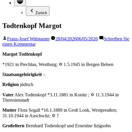
Zurück
Todtenkopf Margot
Veröffentlicht
Franz-Josef Wittstamm
28/04/2026
06/05/2026
Schreiben Sie
von
zu
einen Kommentar
Todtenkopf
Margot Todtenkopf
Margot
*1921 in Prechlau, Westburg; ✡ 1.5.1945 in Bergen Belsen
Staatsangehörigkeit
–
Religion
jüdisch
Vater
Alex Todtenkopf *3.11.1881 in Konitz ; ✡ 11.3.1944 in
Theresienstadt
Mutter
Flora Segall *16.1.1889 in Groß Lonk, Westpreußen;
31.10.1944 in Auschwitz; ✡ ?
Großeltern
Bernhard Todtenkopf und Ernestine Itzigsohn