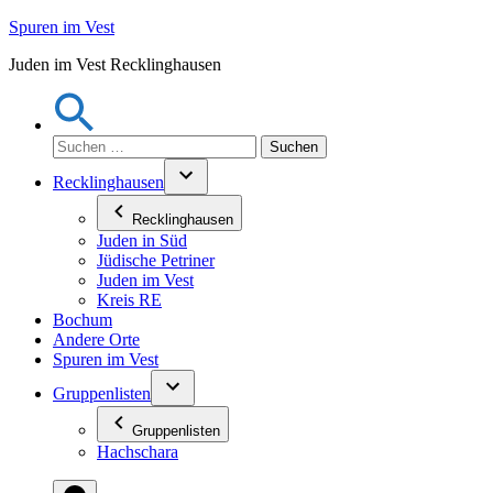
Zum
Spuren im Vest
Inhalt
Juden im Vest Recklinghausen
springen
Suchen
nach:
Recklinghausen
Recklinghausen
Juden in Süd
Jüdische Petriner
Juden im Vest
Kreis RE
Bochum
Andere Orte
Spuren im Vest
Gruppenlisten
Gruppenlisten
Hachschara