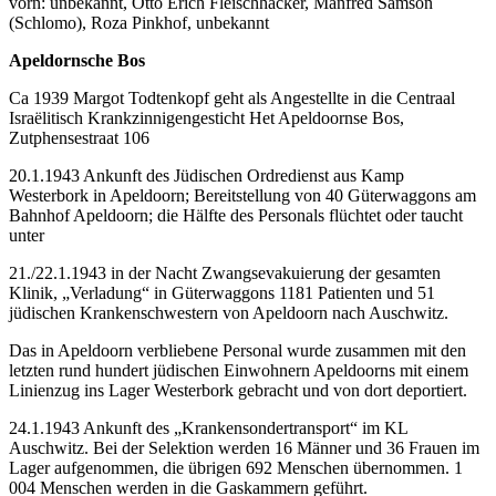
vorn: unbekannt, Otto Erich Fleischhacker, Manfred Samson
(Schlomo), Roza Pinkhof, unbekannt
Apeldornsche Bos
Ca 1939 Margot Todtenkopf geht als Angestellte in die Centraal
Israëlitisch Krankzinnigengesticht Het Apeldoornse Bos,
Zutphensestraat 106
20.1.1943 Ankunft des Jüdischen Ordredienst aus Kamp
Westerbork in Apeldoorn; Bereitstellung von 40 Güterwaggons am
Bahnhof Apeldoorn; die Hälfte des Personals flüchtet oder taucht
unter
21./22.1.1943 in der Nacht Zwangsevakuierung der gesamten
Klinik, „Verladung“ in Güterwaggons 1181 Patienten und 51
jüdischen Krankenschwestern von Apeldoorn nach Auschwitz.
Das in Apeldoorn verbliebene Personal wurde zusammen mit den
letzten rund hundert jüdischen Einwohnern Apeldoorns mit einem
Linienzug ins Lager Westerbork gebracht und von dort deportiert.
24.1.1943 Ankunft des „Krankensondertransport“ im KL
Auschwitz. Bei der Selektion werden 16 Männer und 36 Frauen im
Lager aufgenommen, die übrigen 692 Menschen übernommen. 1
004 Menschen werden in die Gaskammern geführt.