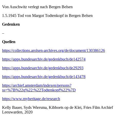
Von Auschwitz verlegt nach Bergen Belsen
1.5.1945 Tod von Margot Todtenkopf in Bergen Belsen
Gedenken
–
Quellen
https://collections.arolsen-archives.org/de/document/130386126
https://apps.bundesarchiv.de/gedenkbuch/de142574
https://apps.bundesarchiv.de/gedenkbuch/de29293
https://apps.bundesarchiv.de/gedenkbuch/de143478
https://archief.amsterdam/indexen/persons?
ss=%7B%22q%22:%22Todtenkopf%22%7D
https://www.myheritage.de/research
Kelly Bauer, Syds Wiersma, Kibboets op de Klei, Fries Film Archief
Leeuwarden, 2020