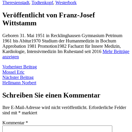
Theresienstadt
,
Todtenkopf
,
Westerbork
Veröffentlicht von Franz-Josef
Wittstamm
Geboren 31. Mai 1951 in Recklinghausen Gymnasium Petrinum
1961 bis Abitur1970 Studium der Humanmedizin in Bochum
Approbation 1981 Promotion1982 Facharzt für Innere Medizin,
Kardiologie, Intensivmedizin Im Ruhestand seit 2016
Mehr Beiträge
anzeigen
Beitragsnavigation
Vorheriger
Vorheriger Beitrag
Beitrag:
Mossel Eric
Nächster
Nächster Beitrag
Beitrag:
Hellmann Norbert
Schreiben Sie einen Kommentar
Ihre E-Mail-Adresse wird nicht veröffentlicht.
Erforderliche Felder
sind mit
*
markiert
Kommentar
*