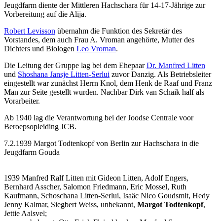
Jeugdfarm diente der Mittleren Hachschara für 14-17-Jährige zur
Vorbereitung auf die Alija.
Robert Levisson
übernahm die Funktion des Sekretär des
Vorstandes, dem auch Frau A. Vroman angehörte, Mutter des
Dichters und Biologen
Leo Vroman
.
Die Leitung der Gruppe lag bei dem Ehepaar
Dr. Manfred Litten
und
Shoshana Jansje Litten-Serlui
zuvor Danzig. Als Betriebsleiter
eingestellt war zunächst Herrn Knol, dem Henk de Raaf und Franz
Man zur Seite gestellt wurden. Nachbar Dirk van Schaik half als
Vorarbeiter.
Ab 1940 lag die Verantwortung bei der Joodse Centrale voor
Beroepsopleiding JCB.
7.2.1939 Margot Todtenkopf von Berlin zur Hachschara in die
Jeugdfarm Gouda
1939 Manfred Ralf Litten mit Gideon Litten, Adolf Engers,
Bernhard Asscher, Salomon Friedmann, Eric Mossel, Ruth
Kaufmann, Schoschana Litten-Serlui, Isaäc Nico Goudsmit, Hedy
Jenny Kalmar, Siegbert Weiss, unbekannt,
Margot Todtenkopf
,
Jettie Aalsvel;