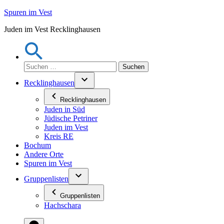
Zum
Spuren im Vest
Inhalt
Juden im Vest Recklinghausen
springen
Suchen
nach:
Recklinghausen
Recklinghausen
Juden in Süd
Jüdische Petriner
Juden im Vest
Kreis RE
Bochum
Andere Orte
Spuren im Vest
Gruppenlisten
Gruppenlisten
Hachschara