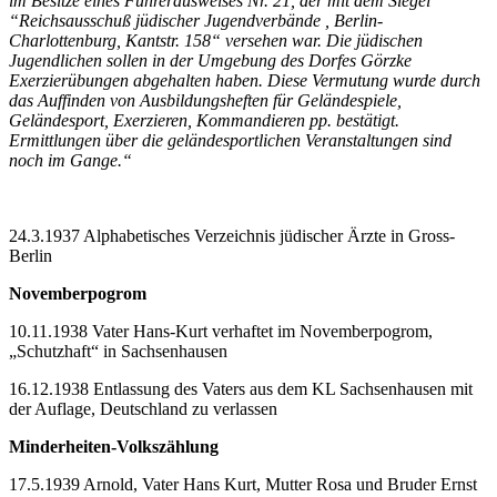
im Besitze eines Führerausweises Nr. 21, der mit dem Siegel
“Reichsausschuß jüdischer Jugendverbände , Berlin-
Charlottenburg, Kantstr. 158“ versehen war. Die jüdischen
Jugendlichen sollen in der Umgebung des Dorfes Görzke
Exerzierübungen abgehalten haben. Diese Vermutung wurde durch
das Auffinden von Ausbildungsheften für Geländespiele,
Geländesport, Exerzieren, Kommandieren pp. bestätigt.
Ermittlungen über die geländesportlichen Veranstaltungen sind
noch im Gange.“
24.3.1937 Alphabetisches Verzeichnis jüdischer Ärzte in Gross-
Berlin
Novemberpogrom
10.11.1938 Vater Hans-Kurt verhaftet im Novemberpogrom,
„Schutzhaft“ in Sachsenhausen
16.12.1938 Entlassung des Vaters aus dem KL Sachsenhausen mit
der Auflage, Deutschland zu verlassen
Minderheiten-Volkszählung
17.5.1939 Arnold, Vater Hans Kurt, Mutter Rosa und Bruder Ernst