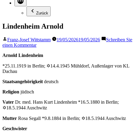
Zurück
Lindenheim Arnold
Veröffentlicht
Franz-Josef Wittstamm
19/05/2026
19/05/2026
Schreiben Sie
von
zu
einen Kommentar
Lindenheim
Arnold Lindenheim
Arnold
*25.11.1919 in Berlin; ✡14.4.1945 Mühldorf, Außenlager von KL
Dachau
Staatsangehörigkeit
deutsch
Religion
jüdisch
Vater
Dr. med. Hans Kurt Lindenheim *16.5.1880 in Berlin;
✡18.5.1944 Auschwitz
Mutter
Rosa Segall *9.8.1884 in Berlin; ✡18.5.1944 Auschwitz
Geschwister