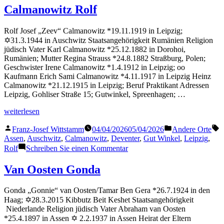
Betje
Calmanowitz Rolf
Rolf Josef „Zeev“ Calmanowitz *19.11.1919 in Leipzig;
✡31.3.1944 in Auschwitz Staatsangehörigkeit Rumänien Religion
jüdisch Vater Karl Calmanowitz *25.12.1882 in Dorohoi,
Rumänien; Mutter Regina Strauss *24.8.1882 Straßburg, Polen;
Geschwister Irene Calmanowitz *1.4.1912 in Leipzig; oo
Kaufmann Erich Sami Calmanowitz *4.11.1917 in Leipzig Heinz
Calmanowitz *21.12.1915 in Leipzig; Beruf Praktikant Adressen
Leipzig, Gohliser Straße 15; Gutwinkel, Spreenhagen; …
„Calmanowitz
weiterlesen
Rolf“
Veröffentlicht
Veröffentlicht
S
Franz-Josef Wittstamm
04/04/2026
05/04/2026
Andere Orte
von
in
Assen
,
Auschwitz
,
Calmanowitz
,
Deventer
,
Gut Winkel
,
Leipzig
,
zu
Rolf
Schreiben Sie einen Kommentar
Calmanowitz
Rolf
Van Oosten Gonda
Gonda „Gonnie“ van Oosten/Tamar Ben Gera *26.7.1924 in den
Haag; ✡28.3.2015 Kibbutz Beit Keshet Staatsangehörigkeit
Niederlande Religion jüdisch Vater Abraham van Oosten
*25.4.1897 in Assen ✡ 2.2.1937 in Assen Heirat der Eltern