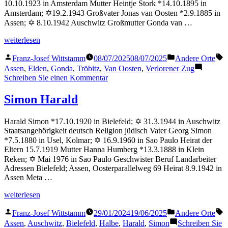
10.10.1923 in Amsterdam Mutter Heintje Stork *14.10.1895 in
Amsterdam; ✡19.2.1943 Großvater Jonas van Oosten *2.9.1885 in
Assen; ✡ 8.10.1942 Auschwitz Großmutter Gonda van …
„Van
weiterlesen
Oosten
Veröffentlicht
Veröffentlicht
S
Gonda“
Franz-Josef Wittstamm
08/07/2025
08/07/2025
Andere Orte
von
in
Assen
,
Elden
,
Gonda
,
Tröbitz
,
Van Oosten
,
Verlorener Zug
zu
Schreiben Sie einen Kommentar
Van
Oosten
Simon Harald
Gonda
Harald Simon *17.10.1920 in Bielefeld; ✡ 31.3.1944 in Auschwitz
Staatsangehörigkeit deutsch Religion jüdisch Vater Georg Simon
*7.5.1880 in Usel, Kolmar; ✡ 16.9.1960 in Sao Paulo Heirat der
Eltern 15.7.1919 Mutter Hanna Humberg *13.3.1888 in Klein
Reken; ✡ Mai 1976 in Sao Paulo Geschwister Beruf Landarbeiter
Adressen Bielefeld; Assen, Oosterparallelweg 69 Heirat 8.9.1942 in
Assen Meta …
„Simon
weiterlesen
Harald“
Veröffentlicht
Veröffentlicht
S
Franz-Josef Wittstamm
29/01/2024
19/06/2025
Andere Orte
von
in
Assen
,
Auschwitz
,
Bielefeld
,
Halbe
,
Harald
,
Simon
Schreiben Sie