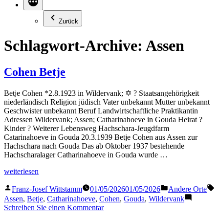
Zurück
Schlagwort-Archive:
Assen
Cohen Betje
Betje Cohen *2.8.1923 in Wildervank; ✡ ? Staatsangehörigkeit
niederländisch Religion jüdisch Vater unbekannt Mutter unbekannt
Geschwister unbekannt Beruf Landwirtschaftliche Praktikantin
Adressen Wildervank; Assen; Catharinahoeve in Gouda Heirat ?
Kinder ? Weiterer Lebensweg Hachschara-Jeugdfarm
Catarinahoeve in Gouda 20.3.1939 Betje Cohen aus Assen zur
Hachschara nach Gouda Das ab Oktober 1937 bestehende
Hachscharalager Catharinahoeve in Gouda wurde …
„Cohen
weiterlesen
Betje“
Veröffentlicht
Veröffentlicht
S
Franz-Josef Wittstamm
01/05/2026
01/05/2026
Andere Orte
von
in
Assen
,
Betje
,
Catharinahoeve
,
Cohen
,
Gouda
,
Wildervank
zu
Schreiben Sie einen Kommentar
Cohen