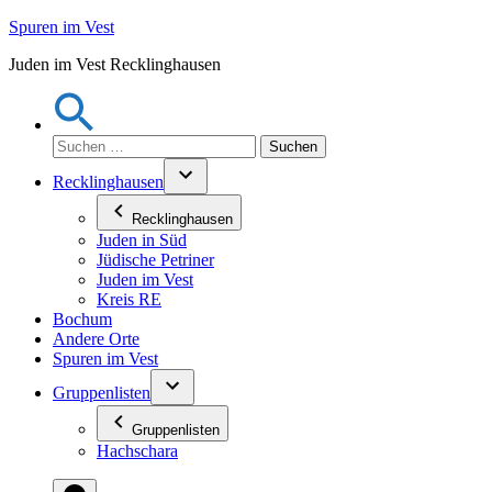
Zum
Spuren im Vest
Inhalt
Juden im Vest Recklinghausen
springen
Suchen
nach:
Recklinghausen
Recklinghausen
Juden in Süd
Jüdische Petriner
Juden im Vest
Kreis RE
Bochum
Andere Orte
Spuren im Vest
Gruppenlisten
Gruppenlisten
Hachschara