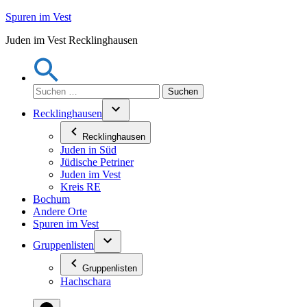
Zum
Spuren im Vest
Inhalt
Juden im Vest Recklinghausen
springen
Suchen
nach:
Recklinghausen
Recklinghausen
Juden in Süd
Jüdische Petriner
Juden im Vest
Kreis RE
Bochum
Andere Orte
Spuren im Vest
Gruppenlisten
Gruppenlisten
Hachschara