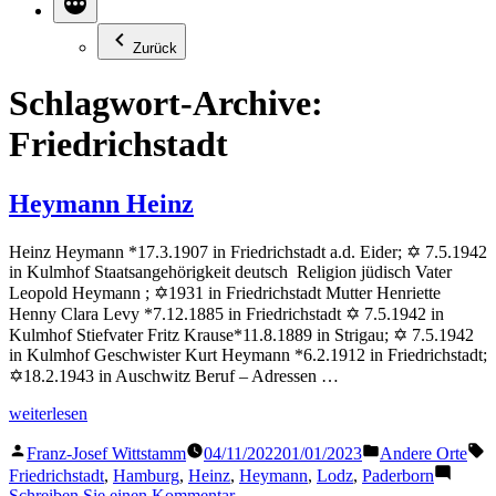
Zurück
Schlagwort-Archive:
Friedrichstadt
Heymann Heinz
Heinz Heymann *17.3.1907 in Friedrichstadt a.d. Eider; ✡ 7.5.1942
in Kulmhof Staatsangehörigkeit deutsch Religion jüdisch Vater
Leopold Heymann ; ✡1931 in Friedrichstadt Mutter Henriette
Henny Clara Levy *7.12.1885 in Friedrichstadt ✡ 7.5.1942 in
Kulmhof Stiefvater Fritz Krause*11.8.1889 in Strigau; ✡ 7.5.1942
in Kulmhof Geschwister Kurt Heymann *6.2.1912 in Friedrichstadt;
✡18.2.1943 in Auschwitz Beruf – Adressen …
„Heymann
weiterlesen
Heinz“
Veröffentlicht
Veröffentlicht
S
Franz-Josef Wittstamm
04/11/2022
01/01/2023
Andere Orte
von
in
Friedrichstadt
,
Hamburg
,
Heinz
,
Heymann
,
Lodz
,
Paderborn
zu
Schreiben Sie einen Kommentar