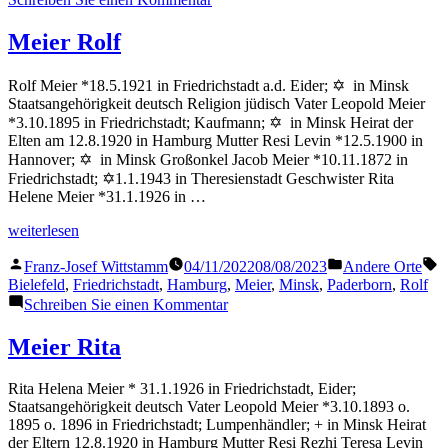
Heymann
Heinz
Meier Rolf
Rolf Meier *18.5.1921 in Friedrichstadt a.d. Eider; ✡ in Minsk
Staatsangehörigkeit deutsch Religion jüdisch Vater Leopold Meier
*3.10.1895 in Friedrichstadt; Kaufmann; ✡ in Minsk Heirat der
Elten am 12.8.1920 in Hamburg Mutter Resi Levin *12.5.1900 in
Hannover; ✡ in Minsk Großonkel Jacob Meier *10.11.1872 in
Friedrichstadt; ✡1.1.1943 in Theresienstadt Geschwister Rita
Helene Meier *31.1.1926 in …
„Meier
weiterlesen
Rolf“
Veröffentlicht
Veröffentlicht
S
Franz-Josef Wittstamm
04/11/2022
08/08/2023
Andere Orte
von
in
Bielefeld
,
Friedrichstadt
,
Hamburg
,
Meier
,
Minsk
,
Paderborn
,
Rolf
zu
Schreiben Sie einen Kommentar
Meier
Rolf
Meier Rita
Rita Helena Meier * 31.1.1926 in Friedrichstadt, Eider;
Staatsangehörigkeit deutsch Vater Leopold Meier *3.10.1893 o.
1895 o. 1896 in Friedrichstadt; Lumpenhändler; + in Minsk Heirat
der Eltern 12.8.1920 in Hamburg Mutter Resi Rezhi Teresa Levin