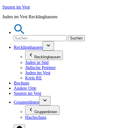
Zum
Spuren im Vest
Inhalt
Juden im Vest Recklinghausen
springen
Suchen
nach:
Recklinghausen
Recklinghausen
Juden in Süd
Jüdische Petriner
Juden im Vest
Kreis RE
Bochum
Andere Orte
Spuren im Vest
Gruppenlisten
Gruppenlisten
Hachschara