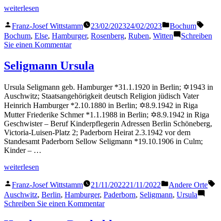
„Ruben
weiterlesen
Else“
Veröffentlicht
Veröffentlicht
Schla
Franz-Josef Wittstamm
23/02/2023
24/02/2023
Bochum
von
in
Bochum
,
Else
,
Hamburger
,
Rosenberg
,
Ruben
,
Witten
Schreiben
zu
Sie einen Kommentar
Ruben
Else
Seligmann Ursula
Ursula Seligmann geb. Hamburger *31.1.1920 in Berlin; ✡1943 in
Auschwitz; Staatsangehörigkeit deutsch Religion jüdisch Vater
Heinrich Hamburger *2.10.1880 in Berlin; ✡8.9.1942 in Riga
Mutter Friederike Schmer *1.1.1988 in Berlin; ✡8.9.1942 in Riga
Geschwister – Beruf Kinderpflegerin Adressen Berlin Schöneberg,
Victoria-Luisen-Platz 2; Paderborn Heirat 2.3.1942 vor dem
Standesamt Paderborn Sellow Seligmann *19.10.1906 in Culm;
Kinder – …
„Seligmann
weiterlesen
Ursula“
Veröffentlicht
Veröffentlicht
S
Franz-Josef Wittstamm
21/11/2022
21/11/2022
Andere Orte
von
in
Auschwitz
,
Berlin
,
Hamburger
,
Paderborn
,
Seligmann
,
Ursula
zu
Schreiben Sie einen Kommentar
Seligmann
Ursula