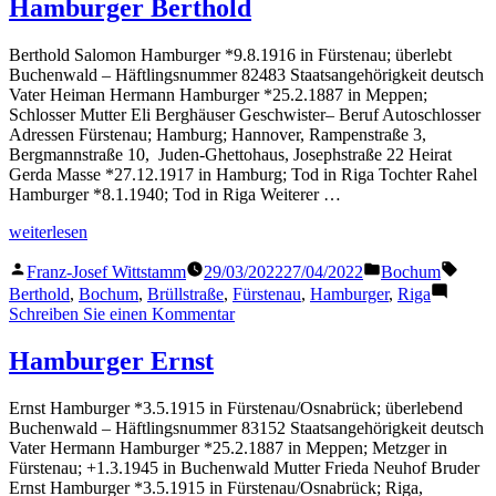
Hamburger Berthold
Berthold Salomon Hamburger *9.8.1916 in Fürstenau; überlebt
Buchenwald – Häftlingsnummer 82483 Staatsangehörigkeit deutsch
Vater Heiman Hermann Hamburger *25.2.1887 in Meppen;
Schlosser Mutter Eli Berghäuser Geschwister– Beruf Autoschlosser
Adressen Fürstenau; Hamburg; Hannover, Rampenstraße 3,
Bergmannstraße 10, Juden-Ghettohaus, Josephstraße 22 Heirat
Gerda Masse *27.12.1917 in Hamburg; Tod in Riga Tochter Rahel
Hamburger *8.1.1940; Tod in Riga Weiterer …
„Hamburger
weiterlesen
Berthold“
Veröffentlicht
Veröffentlicht
Schla
Franz-Josef Wittstamm
29/03/2022
27/04/2022
Bochum
von
in
Berthold
,
Bochum
,
Brüllstraße
,
Fürstenau
,
Hamburger
,
Riga
zu
Schreiben Sie einen Kommentar
Hamburger
Berthold
Hamburger Ernst
Ernst Hamburger *3.5.1915 in Fürstenau/Osnabrück; überlebend
Buchenwald – Häftlingsnummer 83152 Staatsangehörigkeit deutsch
Vater Hermann Hamburger *25.2.1887 in Meppen; Metzger in
Fürstenau; +1.3.1945 in Buchenwald Mutter Frieda Neuhof Bruder
Ernst Hamburger *3.5.1915 in Fürstenau/Osnabrück; Riga,