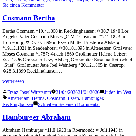
zu
Sie einen Kommentar
Joseph
Margot
Cosmann Bertha
Bertha Cosmann *10.4.1860 in Recklinghausen; ✡30.7.1948 Los
Angeles Vater Cosmann Moses „C.M.“ Cosmann *5.11.1823 in
Horneburg; ✡15.10.1899 in Essen Mutter Friederica Alsberg
*19.12.1821 in Sendenhorst; ✡30.10.1895 in Altenessen Großvater
Moses Cosmann *1787; ✡nach 1860 Großmutter Helene Leiser;
✡ca 1836 Großvater Levy Alsberg Großmutter Susanna Rothschild
„Stief“ Großmutter Jette Joel Weinberg *20.12.1805 in Castrop;
✡28.3.1899 Recklinghausen …
„Cosmann
weiterlesen
Bertha“
Veröffentlicht
Veröffentlicht
Franz-Josef Wittstamm
21/04/2026
21/04/2026
Juden im Vest
von
in
Schlagwörter:
Amsterdam
,
Bertha
,
Cosmann
,
Essen
,
Hamburger
,
zu
Recklinghausen
Schreiben Sie einen Kommentar
Cosmann
Bertha
Hamburger Abraham
Abraham Hamburger *11.8.1923 in Roermond; ✡ Juli 1943 in
Sobibor Staatsangehörigkeit Niederlande Religion jüdisch Vater