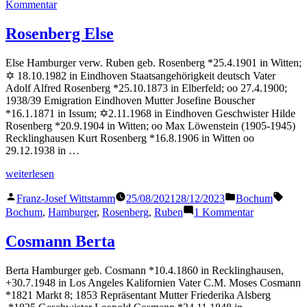
zu
Kommentar
Hamburger
Selig
Rosenberg Else
Else Hamburger verw. Ruben geb. Rosenberg *25.4.1901 in Witten;
✡ 18.10.1982 in Eindhoven Staatsangehörigkeit deutsch Vater
Adolf Alfred Rosenberg *25.10.1873 in Elberfeld; oo 27.4.1900;
1938/39 Emigration Eindhoven Mutter Josefine Bouscher
*16.1.1871 in Issum; ✡2.11.1968 in Eindhoven Geschwister Hilde
Rosenberg *20.9.1904 in Witten; oo Max Löwenstein (1905-1945)
Recklinghausen Kurt Rosenberg *16.8.1906 in Witten oo
29.12.1938 in …
„Rosenberg
weiterlesen
Else“
Veröffentlicht
Veröffentlicht
Schla
Franz-Josef Wittstamm
25/08/2021
28/12/2023
Bochum
von
in
zu
Bochum
,
Hamburger
,
Rosenberg
,
Ruben
1 Kommentar
Rosenberg
Else
Cosmann Berta
Berta Hamburger geb. Cosmann *10.4.1860 in Recklinghausen,
+30.7.1948 in Los Angeles Kalifornien Vater C.M. Moses Cosmann
*1821 Markt 8; 1853 Repräsentant Mutter Friederika Alsberg