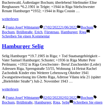
Buchenwald, Außenlager Bochum; überlebend Stiefmutter Elise
Berghausen *6.2.1901 in Telgte; +1944 in Riga Stiefschwester
Renate Hamburger *1932; +1944 in Riga Cousin …
„Hamburger
weiterlesen
Ernst“
Veröffentlicht
Veröffentlicht
Schla
Franz-Josef Wittstamm
17/02/2022
21/06/2022
Bochum
von
in
Bochum
,
Brüllstraße
,
Erich
,
Fürstenau
,
Hamburger
,
Riga
zu
Schreiben Sie einen Kommentar
Hamburger
Ernst
Hamburger Selig
Selig Hamburger *19.7.1905 in Riga; + Tod Staatsangehörigkeit –
Vater Samuel Hamburger; Schuster; +1936 in Riga Mutter Pere
Perlmann; +1932 in Riga Geschwister– Beruf Zuschneider (Leder)
Adressen Riga, Sprengstraße 53/55, Wohnung 14 Heirat Rachel
Zachodnik Kinder eins Weiterer Lebensweg Oktober 1941
Zwangseinweisung ins Ghetto Riga, Adresse Vilanu iela 21 (später
„Bielefelder Straße“) Juli-2. November 1943 …
„Hamburger
weiterlesen
Selig“
Veröffentlicht
Veröffentlicht
Schla
Franz-Josef Wittstamm
02/02/2022
02/02/2022
Bochum
von
in
Bochum
,
Brüllstraße
,
Hamburger
,
Riga
,
Selig
Schreiben Sie einen