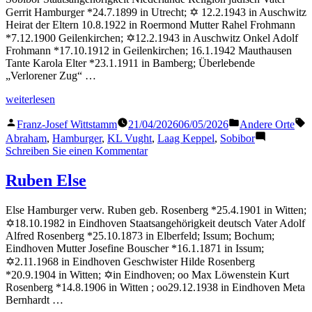
Gerrit Hamburger *24.7.1899 in Utrecht; ✡ 12.2.1943 in Auschwitz
Heirat der Eltern 10.8.1922 in Roermond Mutter Rahel Frohmann
*7.12.1900 Geilenkirchen; ✡12.2.1943 in Auschwitz Onkel Adolf
Frohmann *17.10.1912 in Geilenkirchen; 16.1.1942 Mauthausen
Tante Karola Elter *23.1.1911 in Bamberg; Überlebende
„Verlorener Zug“ …
„Hamburger
weiterlesen
Abraham“
Veröffentlicht
Veröffentlicht
S
Franz-Josef Wittstamm
21/04/2026
06/05/2026
Andere Orte
von
in
Abraham
,
Hamburger
,
KL Vught
,
Laag Keppel
,
Sobibor
zu
Schreiben Sie einen Kommentar
Hamburger
Abraham
Ruben Else
Else Hamburger verw. Ruben geb. Rosenberg *25.4.1901 in Witten;
✡18.10.1982 in Eindhoven Staatsangehörigkeit deutsch Vater Adolf
Alfred Rosenberg *25.10.1873 in Elberfeld; Issum; Bochum;
Eindhoven Mutter Josefine Bouscher *16.1.1871 in Issum;
✡2.11.1968 in Eindhoven Geschwister Hilde Rosenberg
*20.9.1904 in Witten; ✡in Eindhoven; oo Max Löwenstein Kurt
Rosenberg *14.8.1906 in Witten ; oo29.12.1938 in Eindhoven Meta
Bernhardt …