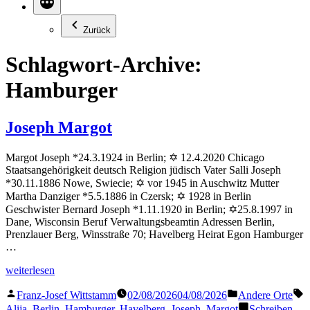
Zurück
Schlagwort-Archive:
Hamburger
Joseph Margot
Margot Joseph *24.3.1924 in Berlin; ✡ 12.4.2020 Chicago
Staatsangehörigkeit deutsch Religion jüdisch Vater Salli Joseph
*30.11.1886 Nowe, Swiecie; ✡ vor 1945 in Auschwitz Mutter
Martha Danziger *5.5.1886 in Czersk; ✡ 1928 in Berlin
Geschwister Bernard Joseph *1.11.1920 in Berlin; ✡25.8.1997 in
Dane, Wisconsin Beruf Verwaltungsbeamtin Adressen Berlin,
Prenzlauer Berg, Winsstraße 70; Havelberg Heirat Egon Hamburger
…
„Joseph
weiterlesen
Margot“
Veröffentlicht
Veröffentlicht
S
Franz-Josef Wittstamm
02/08/2026
04/08/2026
Andere Orte
von
in
Alija
,
Berlin
,
Hamburger
,
Havelberg
,
Joseph
,
Margot
Schreiben