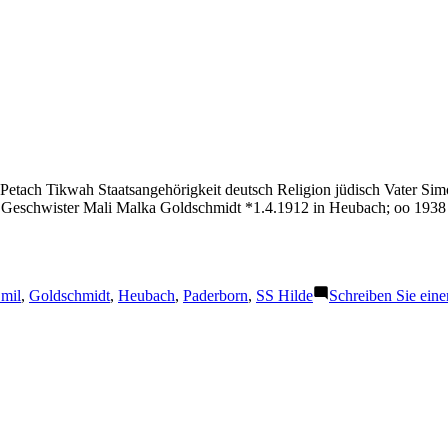
Petach Tikwah Staatsangehörigkeit deutsch Religion jüdisch Vater Si
Geschwister Mali Malka Goldschmidt *1.4.1912 in Heubach; oo 1938 i
chlagwörter:
mil
,
Goldschmidt
,
Heubach
,
Paderborn
,
SS Hilde
Schreiben Sie ei