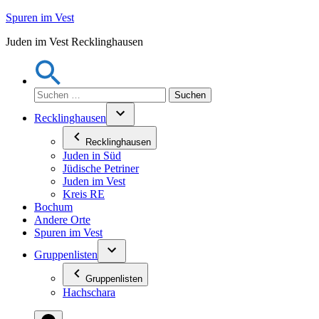
Zum
Spuren im Vest
Inhalt
Juden im Vest Recklinghausen
springen
Suchen
nach:
Recklinghausen
Recklinghausen
Juden in Süd
Jüdische Petriner
Juden im Vest
Kreis RE
Bochum
Andere Orte
Spuren im Vest
Gruppenlisten
Gruppenlisten
Hachschara