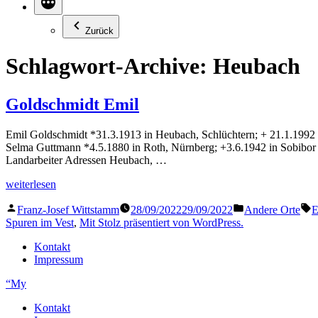
Zurück
Schlagwort-Archive:
Heubach
Goldschmidt Emil
Emil Goldschmidt *31.3.1913 in Heubach, Schlüchtern; + 21.1.1992 
Selma Guttmann *4.5.1880 in Roth, Nürnberg; +3.6.1942 in Sobibor 
Landarbeiter Adressen Heubach, …
„Goldschmidt
weiterlesen
Emil“
Veröffentlicht
Veröffentlicht
S
Franz-Josef Wittstamm
28/09/2022
29/09/2022
Andere Orte
E
von
in
Spuren im Vest
,
Mit Stolz präsentiert von WordPress.
Kontakt
Impressum
“My
Kontakt