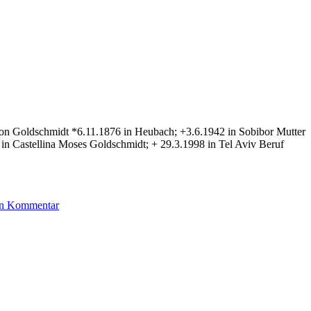
mon Goldschmidt *6.11.1876 in Heubach; +3.6.1942 in Sobibor Mutter
n Castellina Moses Goldschmidt; + 29.3.1998 in Tel Aviv Beruf
zu
nen Kommentar
Goldschmidt
Emil