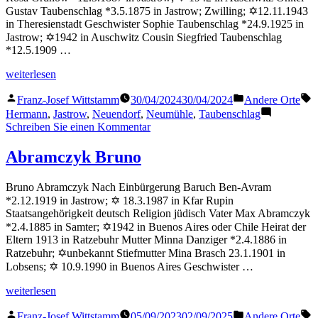
Gustav Taubenschlag *3.5.1875 in Jastrow; Zwilling; ✡12.11.1943
in Theresienstadt Geschwister Sophie Taubenschlag *24.9.1925 in
Jastrow; ✡1942 in Auschwitz Cousin Siegfried Taubenschlag
*12.5.1909 …
„Taubenschlag
weiterlesen
Hermann“
Veröffentlicht
Veröffentlicht
S
Franz-Josef Wittstamm
30/04/2024
30/04/2024
Andere Orte
von
in
Hermann
,
Jastrow
,
Neuendorf
,
Neumühle
,
Taubenschlag
zu
Schreiben Sie einen Kommentar
Taubenschlag
Hermann
Abramczyk Bruno
Bruno Abramczyk Nach Einbürgerung Baruch Ben-Avram
*2.12.1919 in Jastrow; ✡ 18.3.1987 in Kfar Rupin
Staatsangehörigkeit deutsch Religion jüdisch Vater Max Abramczyk
*2.4.1885 in Samter; ✡1942 in Buenos Aires oder Chile Heirat der
Eltern 1913 in Ratzebuhr Mutter Minna Danziger *2.4.1886 in
Ratzebuhr; ✡unbekannt Stiefmutter Mina Brasch 23.1.1901 in
Lobsens; ✡ 10.9.1990 in Buenos Aires Geschwister …
„Abramczyk
weiterlesen
Bruno“
Veröffentlicht
Veröffentlicht
S
Franz-Josef Wittstamm
05/09/2023
02/09/2025
Andere Orte