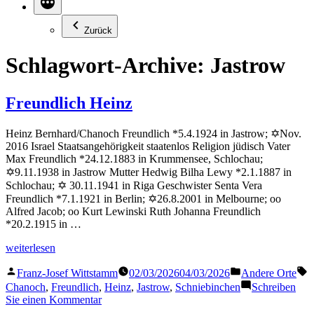
Zurück
Schlagwort-Archive:
Jastrow
Freundlich Heinz
Heinz Bernhard/Chanoch Freundlich *5.4.1924 in Jastrow; ✡Nov.
2016 Israel Staatsangehörigkeit staatenlos Religion jüdisch Vater
Max Freundlich *24.12.1883 in Krummensee, Schlochau;
✡9.11.1938 in Jastrow Mutter Hedwig Bilha Lewy *2.1.1887 in
Schlochau; ✡ 30.11.1941 in Riga Geschwister Senta Vera
Freundlich *7.1.1921 in Berlin; ✡26.8.2001 in Melbourne; oo
Alfred Jacob; oo Kurt Lewinski Ruth Johanna Freundlich
*20.2.1915 in …
„Freundlich
weiterlesen
Heinz“
Veröffentlicht
Veröffentlicht
S
Franz-Josef Wittstamm
02/03/2026
04/03/2026
Andere Orte
von
in
Chanoch
,
Freundlich
,
Heinz
,
Jastrow
,
Schniebinchen
Schreiben
zu
Sie einen Kommentar
Freundlich