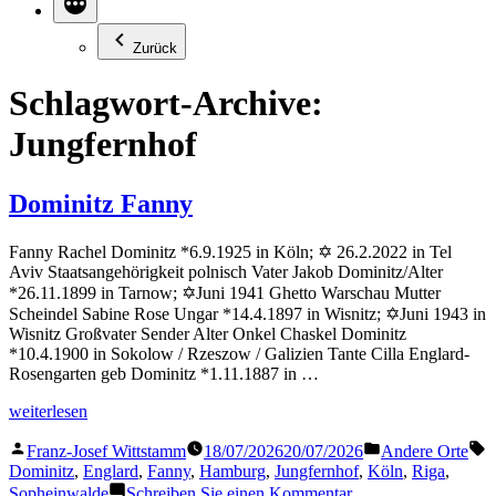
Zurück
Schlagwort-Archive:
Jungfernhof
Dominitz Fanny
Fanny Rachel Dominitz *6.9.1925 in Köln; ✡ 26.2.2022 in Tel
Aviv Staatsangehörigkeit polnisch Vater Jakob Dominitz/Alter
*26.11.1899 in Tarnow; ✡Juni 1941 Ghetto Warschau Mutter
Scheindel Sabine Rose Ungar *14.4.1897 in Wisnitz; ✡Juni 1943 in
Wisnitz Großvater Sender Alter Onkel Chaskel Dominitz
*10.4.1900 in Sokolow / Rzeszow / Galizien Tante Cilla Englard-
Rosengarten geb Dominitz *1.11.1887 in …
„Dominitz
weiterlesen
Fanny“
Veröffentlicht
Veröffentlicht
S
Franz-Josef Wittstamm
18/07/2026
20/07/2026
Andere Orte
von
in
Dominitz
,
Englard
,
Fanny
,
Hamburg
,
Jungfernhof
,
Köln
,
Riga
,
zu
Sopheinwalde
Schreiben Sie einen Kommentar