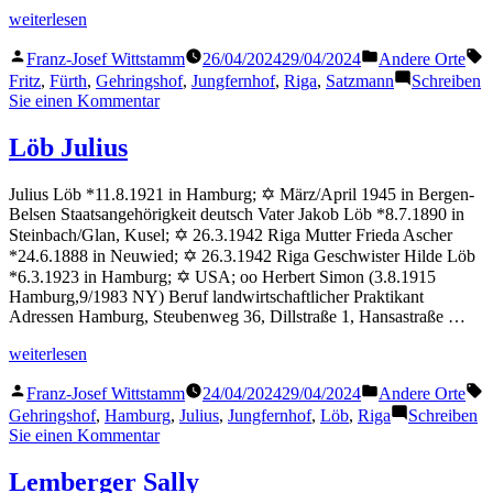
„Satzmann
weiterlesen
Fritz“
Veröffentlicht
Veröffentlicht
S
Franz-Josef Wittstamm
26/04/2024
29/04/2024
Andere Orte
von
in
Fritz
,
Fürth
,
Gehringshof
,
Jungfernhof
,
Riga
,
Satzmann
Schreiben
zu
Sie einen Kommentar
Satzmann
Fritz
Löb Julius
Julius Löb *11.8.1921 in Hamburg; ✡ März/April 1945 in Bergen-
Belsen Staatsangehörigkeit deutsch Vater Jakob Löb *8.7.1890 in
Steinbach/Glan, Kusel; ✡ 26.3.1942 Riga Mutter Frieda Ascher
*24.6.1888 in Neuwied; ✡ 26.3.1942 Riga Geschwister Hilde Löb
*6.3.1923 in Hamburg; ✡ USA; oo Herbert Simon (3.8.1915
Hamburg,9/1983 NY) Beruf landwirtschaftlicher Praktikant
Adressen Hamburg, Steubenweg 36, Dillstraße 1, Hansastraße …
„Löb
weiterlesen
Julius“
Veröffentlicht
Veröffentlicht
S
Franz-Josef Wittstamm
24/04/2024
29/04/2024
Andere Orte
von
in
Gehringshof
,
Hamburg
,
Julius
,
Jungfernhof
,
Löb
,
Riga
Schreiben
zu
Sie einen Kommentar
Löb
Julius
Lemberger Sally