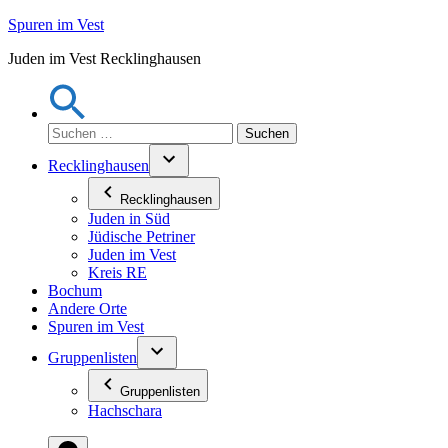
Zum
Spuren im Vest
Inhalt
Juden im Vest Recklinghausen
springen
Suchen
nach:
Recklinghausen
Recklinghausen
Juden in Süd
Jüdische Petriner
Juden im Vest
Kreis RE
Bochum
Andere Orte
Spuren im Vest
Gruppenlisten
Gruppenlisten
Hachschara