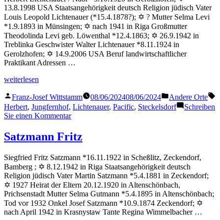
13.8.1998 USA Staatsangehörigkeit deutsch Religion jüdisch Vater
Louis Leopold Lichtenauer (*15.4.1878?); ✡ ? Mutter Selma Levi
*1.9.1893 in Münsingen; ✡ nach 1941 in Riga Großmutter
Theodolinda Levi geb. Löwenthal *12.4.1863; ✡ 26.9.1942 in
Treblinka Geschwister Walter Lichtenauer *8.11.1924 in
Gerolzhofen; ✡ 14.9.2006 USA Beruf landwirtschaftlicher
Praktikant Adressen …
„Lichtenauer
weiterlesen
Herbert“
Veröffentlicht
Veröffentlicht
S
Franz-Josef Wittstamm
08/06/2024
08/06/2024
Andere Orte
von
in
Herbert
,
Jungfernhof
,
Lichtenauer
,
Pacific
,
Steckelsdorf
Schreiben
zu
Sie einen Kommentar
Lichtenauer
Herbert
Satzmann Fritz
Siegfried Fritz Satzmann *16.11.1922 in Scheßlitz, Zeckendorf,
Bamberg ; ✡ 8.12.1942 in Riga Staatsangehörigkeit deutsch
Religion jüdisch Vater Martin Satzmann *5.4.1881 in Zeckendorf;
✡ 1927 Heirat der Eltern 20.12.1920 in Altenschönbach,
Prichsenstadt Mutter Selma Gutmann *5.4.1895 in Altenschönbach;
Tod vor 1932 Onkel Josef Satzmann *10.9.1874 Zeckendorf; ✡
nach April 1942 in Krasnystaw Tante Regina Wimmelbacher …