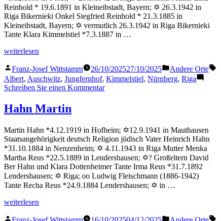
Reinhold * 19.6.1891 in Kleineibstadt, Bayern; ✡ 26.3.1942 in
Riga Bikernieki Onkel Siegfried Reinhold * 21.3.1885 in
Kleineibstadt, Bayern; ✡ vermutlich 26.3.1942 in Riga Bikernieki
Tante Klara Kimmelstiel *7.3.1887 in …
„Kimmelstiel
weiterlesen
Albert“
Veröffentlicht
Veröffentlicht
S
Franz-Josef Wittstamm
26/10/2025
27/10/2025
Andere Orte
von
in
Albert
,
Auschwitz
,
Jungfernhof
,
Kimmelstiel
,
Nürnberg
,
Riga
zu
Schreiben Sie einen Kommentar
Kimmelstiel
Albert
Hahn Martin
Martin Hahn *4.12.1919 in Hofheim; ✡12.9.1941 in Mauthausen
Staatsangehörigkeit deutsch Religion jüdisch Vater Heinrich Hahn
*31.10.1884 in Nenzenheim; ✡ 4.11.1943 in Riga Mutter Menka
Martha Reus *22.5.1889 in Lendershausen; ✡? Großeltern David
Ber Hahn und Klara Dottenheimer Tante Irma Reus *31.7.1892
Lendershausen; ✡ Riga; oo Ludwig Fleischmann (1886-1942)
Tante Recha Reus *24.9.1884 Lendershausen; ✡ in …
„Hahn
weiterlesen
Martin“
Veröffentlicht
Veröffentlicht
S
Franz-Josef Wittstamm
16/10/2025
04/12/2025
Andere Orte