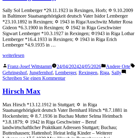
Sally Sol Lemberger *29.11.1923 in Rexingen, Horb; ✡ 9.10.2009
in Baltimore Staatsangehörigkeit deutsch Vater Isidor Lemberger
*23.10.1892 in Rexingen; ✡ 1943 in Riga/Auschwitz Mutter Rosa
Gideon *6.3.1900 in Rexingen; ✡ 1942 in Riga Geschwister
Sigwart Lemberger *10.3.1927 in Rexingen; ✡1943 in Riga Lothar
Lemberger *16.4.1933 in Rexingen; ✡ 1943 in Riga Erich
Lemberger *4.9.1935 in …
„Lemberger
weiterlesen
Sally“
Veröffentlicht
Veröffentlicht
S
Franz-Josef Wittstamm
24/04/2024
24/05/2026
Andere Orte
von
in
Gehringshof
,
Jungfernhof
,
Lemberger
,
Rexingen
,
Riga
,
Sally
zu
Schreiben Sie einen Kommentar
Lemberger
Sally
Hirsch Max
Max Hirsch *13.12.1912 in Stuttgart; ✡ in Riga
Staatsangehörigkeit deutsch Vater Bernhard Hirsch *8.7.1881 in
Hockenheim; ✡ 8.7.1936 in Buchau Mutter Selma Heimbach
*3.8.1879; ✡ 1942 in Riga Geschwister – Beruf
landwirtschaftlicher Praktikant Adressen Stuttgart; Buchau;
Buttenhausen; Hattenhof; Heirat ledig Kinder – Weiterer