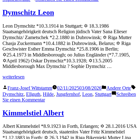
Dominitz
Fanny
Dymschitz Leon
Leon Dymschitz *10.3.1914 in Stuttgart; ✡ 18.3.1986
Staatsangehörigkeit deutsch Religion jüdisch Vater Sana Elieser
Dymschiz/ Zametschek *2.2.1880 in Dubrowinsk; ✡ Riga Mutter
Chasja Zuckermann *10.4.1882 in Dubrowinsk, Belarus; ✡ Riga
Geschwister Esther Emma Dymschiz *25.8.1906 in Berlin;
✡25.4.1973 in Middlesborough; oo Julius Engländer (*7.7.1905,
✡April 1962) Oskar Dymschiz*10.3.1928; ✡13.5.2005
Middlesborough Max Dymschiz ? Sophie Dymschiz …
„Dymschitz
weiterlesen
Leon“
Veröffentlicht
Veröffentlicht
S
Franz-Josef Wittstamm
02/11/2025
03/08/2026
Andere Orte
von
in
Dymschitz
,
Ellguth
,
Hilde
,
Jungfernhof
,
Leon
,
Stuttgart
Schreiben
zu
Sie einen Kommentar
Dymschitz
Leon
Kimmelstiel Albert
Albert Kimmelstiel *8.9.1923 in Forth, Erlangen; ✡ 28.1.2016 USA
Staatsangehörigkeit deutsch, staatenlos Vater Fritz Kimmelstiel
*1.12.1883 in Forth; ✡ 26.3.1942 in Riga Bikernieki Mutter Lina