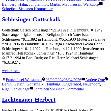
von
in
Bamberg
,
Hahn
,
Jungfernhof
,
Martin
,
Mauthausen
,
Werkdorp
zu
Schreiben Sie einen Kommentar
Hahn
Martin
Schlesinger Gottschalk
Gottschalk Getsch Schlesinger *21.9.1921 in Hamburg; ✡ 1942
Staatsangehörigkeit deutsch Religion jüdisch Vater Israel
Schlesinger *9.1.1892 in Hamburg; ✡5.5.1930 Mutter Lea Lange
*20.4.1896 in Frankfurt; ✡ 1942 Riga Geschwister Golda Hana
Schlesinger *10.11.1922 in Hamburg; ✡12.1.1999 Jerusalem; oo
Manfred Heli Itzchak Schlesinger *10.3.1924 in Hamburg;
✡17.2.1994 in Bnei Brak; oo Rita Hertz Michael Schlesinger
*6.3.1927 …
„Schlesinger
weiterlesen
Gottschalk“
Veröffentlicht
Veröffentlicht
S
Franz-Josef Wittstamm
08/09/2024
06/04/2026
Andere Orte
von
in
Berlin
,
Getsch
,
Gottschalk
,
Hamburg
,
Jungfernhof
,
Neuendorf
,
zu
Riga
,
Schlesinger
Schreiben Sie einen Kommentar
Schlesinger
Gottschalk
Lichtenauer Herbert
Herbert Lichtenauer / Naor *3.10.1920 in Gerolzhofen; ✡