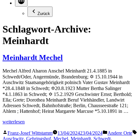
Zurück
Schlagwort-Archive:
Meinhardt
Meinhardt Mechel
Mechel Alfred Aharon Anschel Meinhardt 21.4.1885 in
Schwedt/Oder, Angermünde, Brandenburg; ✡ 15.10.1944 in
Auschwitz Staatsangehörigkeit polnisch Vater Gustav Meinhardt
*28.4.1848 in Schwedt; ✡20.8.1923 Mutter Bertha Salinger
*4.1.1863 in Schwedt; ✡ 15.2.1929 Geschwister Ernst; Berthold;
Ella; Grete; Dorothea Meinhardt Beruf Viehhändler, Landwirt
Adressen Schwedt, Bahnhofstraße; Berlin, Chausseestraße 121;
Ahlem ; Hattenhof; Heirat Margarete Marcuse *5.10.1891 in …
„Meinhardt
weiterlesen
Mechel“
Veröffentlicht
Veröffentlicht
S
Franz-Josef Wittstamm
13/04/2024
23/04/2024
Andere Orte
von
in
Auschwitz
,
Gehringshof
,
Mechel
,
Meinhardt
,
Schwedt
,