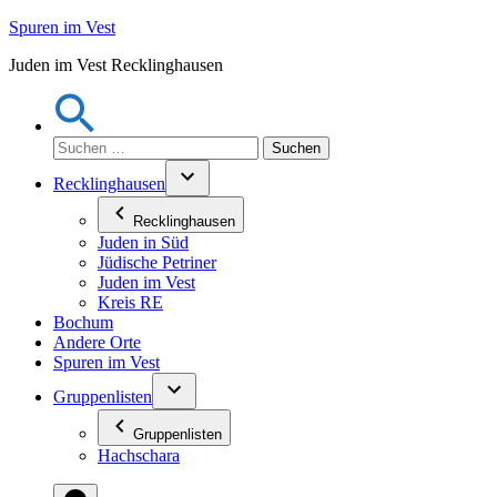
Zum
Spuren im Vest
Inhalt
Juden im Vest Recklinghausen
springen
Suchen
nach:
Recklinghausen
Recklinghausen
Juden in Süd
Jüdische Petriner
Juden im Vest
Kreis RE
Bochum
Andere Orte
Spuren im Vest
Gruppenlisten
Gruppenlisten
Hachschara