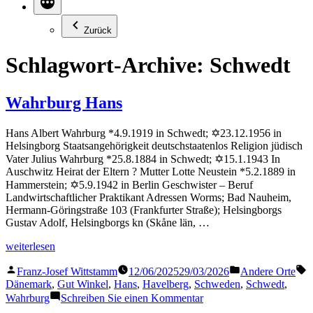
Zurück
Schlagwort-Archive:
Schwedt
Wahrburg Hans
Hans Albert Wahrburg *4.9.1919 in Schwedt; ✡23.12.1956 in
Helsingborg Staatsangehörigkeit deutschstaatenlos Religion jüdisch
Vater Julius Wahrburg *25.8.1884 in Schwedt; ✡15.1.1943 In
Auschwitz Heirat der Eltern ? Mutter Lotte Neustein *5.2.1889 in
Hammerstein; ✡5.9.1942 in Berlin Geschwister – Beruf
Landwirtschaftlicher Praktikant Adressen Worms; Bad Nauheim,
Hermann-Göringstraße 103 (Frankfurter Straße); Helsingborgs
Gustav Adolf, Helsingborgs kn (Skåne län, …
„Wahrburg
weiterlesen
Hans“
Veröffentlicht
Veröffentlicht
S
Franz-Josef Wittstamm
12/06/2025
29/03/2026
Andere Orte
von
in
Dänemark
,
Gut Winkel
,
Hans
,
Havelberg
,
Schweden
,
Schwedt
,
zu
Wahrburg
Schreiben Sie einen Kommentar
Wahrburg