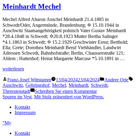
Hans
Meinhardt Mechel
Mechel Alfred Aharon Anschel Meinhardt 21.4.1885 in
Schwedt/Oder, Angermünde, Brandenburg; ✡ 15.10.1944 in
Auschwitz Staatsangehörigkeit polnisch Vater Gustav Meinhardt
*28.4.1848 in Schwedt; ✡20.8.1923 Mutter Bertha Salinger
*4.1.1863 in Schwedt; ✡ 15.2.1929 Geschwister Ernst; Berthold;
Ella; Grete; Dorothea Meinhardt Beruf Viehhändler, Landwirt
Adressen Schwedt, Bahnhofstraße; Berlin, Chausseestraße 121;
Ahlem ; Hattenhof; Heirat Margarete Marcuse *5.10.1891 in …
„Meinhardt
weiterlesen
Mechel“
Veröffentlicht
Veröffentlicht
S
Franz-Josef Wittstamm
13/04/2024
23/04/2024
Andere Orte
von
in
Auschwitz
,
Gehringshof
,
Mechel
,
Meinhardt
,
Schwedt
,
zu
Theresienstadt
Schreiben Sie einen Kommentar
Meinhardt
Spuren im Vest
,
Mit Stolz präsentiert von WordPress.
Mechel
Kontakt
Impressum
“My
Kontakt