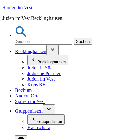
Zum
Spuren im Vest
Inhalt
Juden im Vest Recklinghausen
springen
Suchen
nach:
Recklinghausen
Recklinghausen
Juden in Süd
Jüdische Petriner
Juden im Vest
Kreis RE
Bochum
Andere Orte
Spuren im Vest
Gruppenlisten
Gruppenlisten
Hachschara