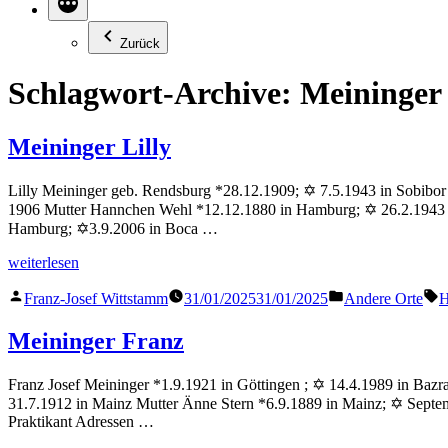
Zurück
Schlagwort-Archive:
Meininger
Meininger Lilly
Lilly Meininger geb. Rendsburg *28.12.1909; ✡ 7.5.1943 in Sobibor 
1906 Mutter Hannchen Wehl *12.12.1880 in Hamburg; ✡ 26.2.1943 
Hamburg; ✡3.9.2006 in Boca …
„Meininger
weiterlesen
Lilly“
Veröffentlicht
Veröffentlicht
S
Franz-Josef Wittstamm
31/01/2025
31/01/2025
Andere Orte
H
von
in
Meininger Franz
Franz Josef Meininger *1.9.1921 in Göttingen ; ✡ 14.4.1989 in Bazra
31.7.1912 in Mainz Mutter Änne Stern *6.9.1889 in Mainz; ✡ Septem
Praktikant Adressen …