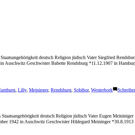
Staatsangehörigkeit deutsch Religion jüdisch Vater Siegfried Rendsbu
in Auschwitz Geschwister Babette Rendsburg *11.12.1907 in Hambur
chlagwörter:
amburg
,
Lilly
,
Meininger
,
Rendsburg
,
Sobibor
,
Westerbork
Schreibe
 Staatsangehörigkeit deutsch Religion jüdisch Vater Eugen Meininiger 
ber 1942 in Auschwitz Geschwister Hildegard Meininger *30.8.1913 i