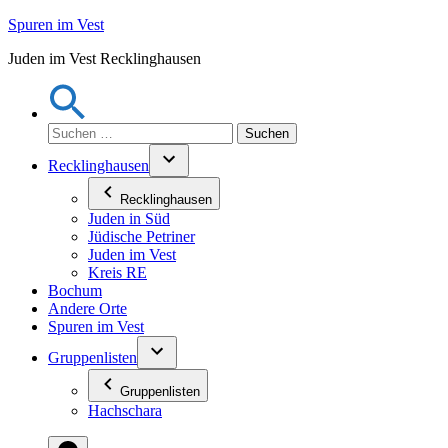
Zum
Spuren im Vest
Inhalt
Juden im Vest Recklinghausen
springen
Suchen
nach:
Recklinghausen
Recklinghausen
Juden in Süd
Jüdische Petriner
Juden im Vest
Kreis RE
Bochum
Andere Orte
Spuren im Vest
Gruppenlisten
Gruppenlisten
Hachschara