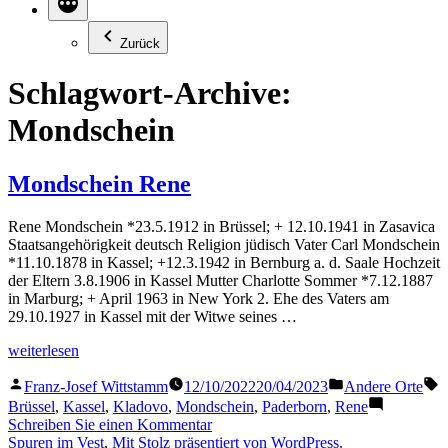
Zurück
Schlagwort-Archive:
Mondschein
Mondschein Rene
Rene Mondschein *23.5.1912 in Brüssel; + 12.10.1941 in Zasavica
Staatsangehörigkeit deutsch Religion jüdisch Vater Carl Mondschein
*11.10.1878 in Kassel; +12.3.1942 in Bernburg a. d. Saale Hochzeit
der Eltern 3.8.1906 in Kassel Mutter Charlotte Sommer *7.12.1887
in Marburg; + April 1963 in New York 2. Ehe des Vaters am
29.10.1927 in Kassel mit der Witwe seines …
„Mondschein
weiterlesen
Rene“
Veröffentlicht
Veröffentlicht
S
Franz-Josef Wittstamm
12/10/2022
20/04/2023
Andere Orte
von
in
Brüssel
,
Kassel
,
Kladovo
,
Mondschein
,
Paderborn
,
Rene
zu
Schreiben Sie einen Kommentar
Mondschein
Spuren im Vest
,
Mit Stolz präsentiert von WordPress.