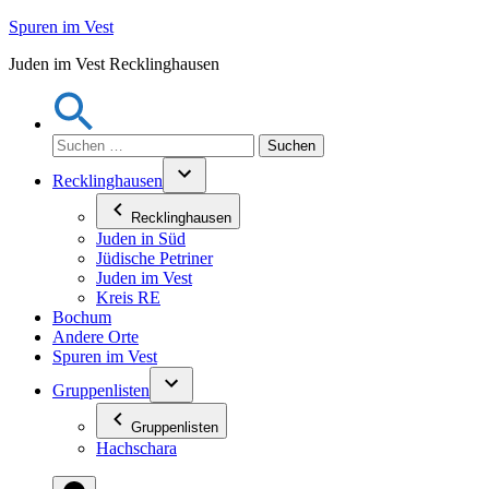
Zum
Spuren im Vest
Inhalt
Juden im Vest Recklinghausen
springen
Suchen
nach:
Recklinghausen
Recklinghausen
Juden in Süd
Jüdische Petriner
Juden im Vest
Kreis RE
Bochum
Andere Orte
Spuren im Vest
Gruppenlisten
Gruppenlisten
Hachschara