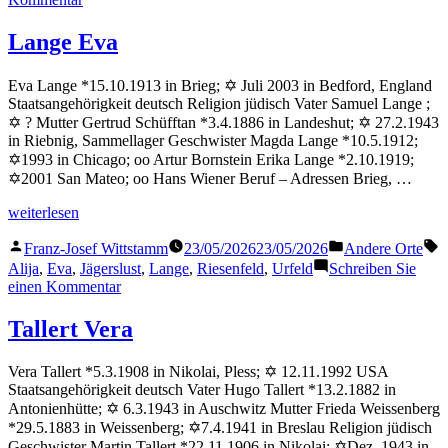
Riesenfeld
Günter
Lange Eva
Eva Lange *15.10.1913 in Brieg; ✡ Juli 2003 in Bedford, England
Staatsangehörigkeit deutsch Religion jüdisch Vater Samuel Lange ;
✡ ? Mutter Gertrud Schüfftan *3.4.1886 in Landeshut; ✡ 27.2.1943
in Riebnig, Sammellager Geschwister Magda Lange *10.5.1912;
✡1993 in Chicago; oo Artur Bornstein Erika Lange *2.10.1919;
✡2001 San Mateo; oo Hans Wiener Beruf – Adressen Brieg, …
„Lange
weiterlesen
Eva“
Veröffentlicht
Veröffentlicht
S
Franz-Josef Wittstamm
23/05/2026
23/05/2026
Andere Orte
von
in
Alija
,
Eva
,
Jägerslust
,
Lange
,
Riesenfeld
,
Urfeld
Schreiben Sie
zu
einen Kommentar
Lange
Eva
Tallert Vera
Vera Tallert *5.3.1908 in Nikolai, Pless; ✡ 12.11.1992 USA
Staatsangehörigkeit deutsch Vater Hugo Tallert *13.2.1882 in
Antonienhütte; ✡ 6.3.1943 in Auschwitz Mutter Frieda Weissenberg
*29.5.1883 in Weissenberg; ✡7.4.1941 in Breslau Religion jüdisch
Geschwister Martin Tallert *22.11.1906 in Nikolai; ✡Dez. 1943 in