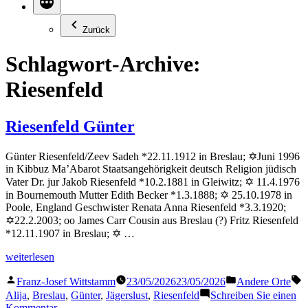
Zurück
Schlagwort-Archive:
Riesenfeld
Riesenfeld Günter
Günter Riesenfeld/Zeev Sadeh *22.11.1912 in Breslau; ✡Juni 1996
in Kibbuz Ma’Abarot Staatsangehörigkeit deutsch Religion jüdisch
Vater Dr. jur Jakob Riesenfeld *10.2.1881 in Gleiwitz; ✡ 11.4.1976
in Bournemouth Mutter Edith Becker *1.3.1888; ✡ 25.10.1978 in
Poole, England Geschwister Renata Anna Riesenfeld *3.3.1920;
✡22.2.2003; oo James Carr Cousin aus Breslau (?) Fritz Riesenfeld
*12.11.1907 in Breslau; ✡ …
„Riesenfeld
weiterlesen
Günter“
Veröffentlicht
Veröffentlicht
S
Franz-Josef Wittstamm
23/05/2026
23/05/2026
Andere Orte
von
in
Alija
,
Breslau
,
Günter
,
Jägerslust
,
Riesenfeld
Schreiben Sie einen
zu
Kommentar