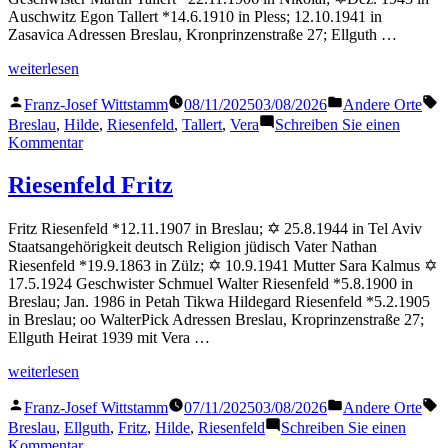
Auschwitz Egon Tallert *14.6.1910 in Pless; 12.10.1941 in
Zasavica Adressen Breslau, Kronprinzenstraße 27; Ellguth …
„Tallert
weiterlesen
Vera“
Veröffentlicht
Veröffentlicht
S
Franz-Josef Wittstamm
08/11/2025
03/08/2026
Andere Orte
von
in
Breslau
,
Hilde
,
Riesenfeld
,
Tallert
,
Vera
Schreiben Sie einen
zu
Kommentar
Tallert
Vera
Riesenfeld Fritz
Fritz Riesenfeld *12.11.1907 in Breslau; ✡ 25.8.1944 in Tel Aviv
Staatsangehörigkeit deutsch Religion jüdisch Vater Nathan
Riesenfeld *19.9.1863 in Zülz; ✡ 10.9.1941 Mutter Sara Kalmus ✡
17.5.1924 Geschwister Schmuel Walter Riesenfeld *5.8.1900 in
Breslau; Jan. 1986 in Petah Tikwa Hildegard Riesenfeld *5.2.1905
in Breslau; oo WalterPick Adressen Breslau, Kroprinzenstraße 27;
Ellguth Heirat 1939 mit Vera …
„Riesenfeld
weiterlesen
Fritz“
Veröffentlicht
Veröffentlicht
S
Franz-Josef Wittstamm
07/11/2025
03/08/2026
Andere Orte
von
in
Breslau
,
Ellguth
,
Fritz
,
Hilde
,
Riesenfeld
Schreiben Sie einen
zu
Kommentar