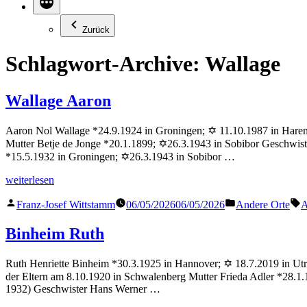
Zurück
Schlagwort-Archive:
Wallage
Wallage Aaron
Aaron Nol Wallage *24.9.1924 in Groningen; ✡ 11.10.1987 in Haren 
Mutter Betje de Jonge *20.1.1899; ✡26.3.1943 in Sobibor Geschwis
*15.5.1932 in Groningen; ✡26.3.1943 in Sobibor …
„Wallage
weiterlesen
Aaron“
Veröffentlicht
Veröffentlicht
S
Franz-Josef Wittstamm
06/05/2026
06/05/2026
Andere Orte
A
von
in
Binheim Ruth
Ruth Henriette Binheim *30.3.1925 in Hannover; ✡ 18.7.2019 in Utre
der Eltern am 8.10.1920 in Schwalenberg Mutter Frieda Adler *28.1
1932) Geschwister Hans Werner …