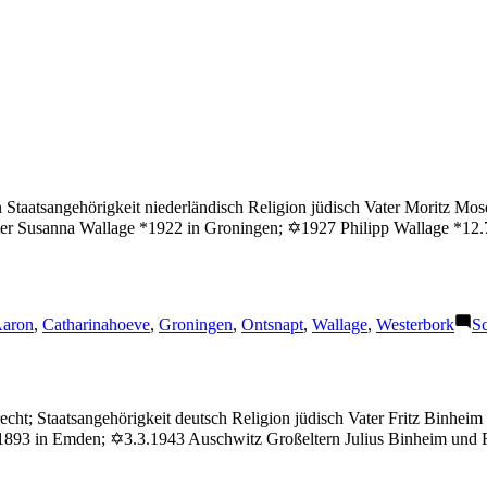
Staatsangehörigkeit niederländisch Religion jüdisch Vater Moritz Mo
ter Susanna Wallage *1922 in Groningen; ✡1927 Philipp Wallage *12.
chlagwörter:
aron
,
Catharinahoeve
,
Groningen
,
Ontsnapt
,
Wallage
,
Westerbork
S
cht; Staatsangehörigkeit deutsch Religion jüdisch Vater Fritz Binhe
.1893 in Emden; ✡3.3.1943 Auschwitz Großeltern Julius Binheim und F