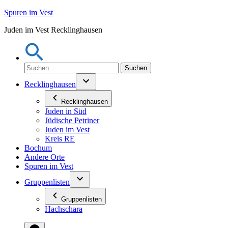
Zum
Spuren im Vest
Inhalt
Juden im Vest Recklinghausen
springen
Suchen
nach:
Recklinghausen
Recklinghausen
Juden in Süd
Jüdische Petriner
Juden im Vest
Kreis RE
Bochum
Andere Orte
Spuren im Vest
Gruppenlisten
Gruppenlisten
Hachschara