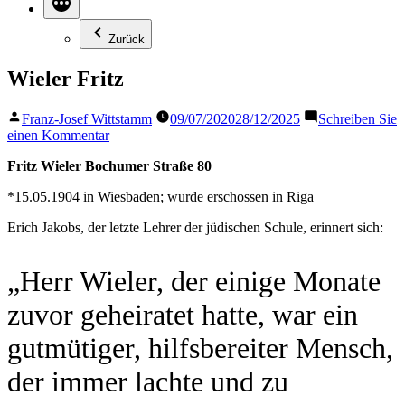
Zurück
Wieler Fritz
Veröffentlicht
Franz-Josef Wittstamm
09/07/2020
28/12/2025
Schreiben Sie
von
zu
einen Kommentar
Wieler
Fritz Wieler
Bochumer Straße 80
Fritz
*15.05.1904 in Wiesbaden; wurde erschossen in Riga
Erich Jakobs, der letzte Lehrer der jüdischen Schule, erinnert sich:
„Herr Wieler, der einige Monate
zuvor geheiratet hatte, war ein
gutmütiger, hilfsbereiter Mensch,
der immer lachte und zu