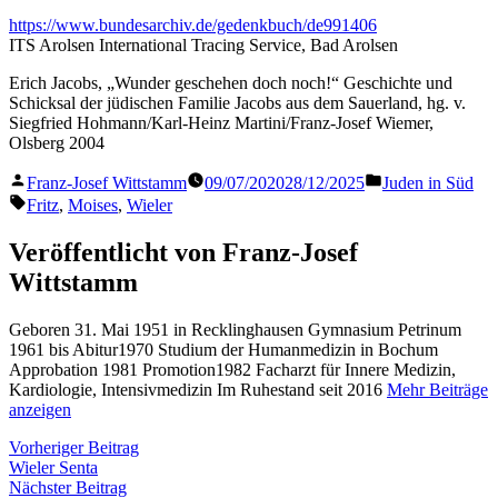
https://www.bundesarchiv.de/gedenkbuch/de991406
ITS Arolsen International Tracing Service, Bad Arolsen
Erich Jacobs, „Wunder geschehen doch noch!“ Geschichte und
Schicksal der jüdischen Familie Jacobs aus dem Sauerland, hg. v.
Siegfried Hohmann/Karl-Heinz Martini/Franz-Josef Wiemer,
Olsberg 2004
Veröffentlicht
Veröffentlicht
Franz-Josef Wittstamm
09/07/2020
28/12/2025
Juden in Süd
von
in
Schlagwörter:
Fritz
,
Moises
,
Wieler
Veröffentlicht von Franz-Josef
Wittstamm
Geboren 31. Mai 1951 in Recklinghausen Gymnasium Petrinum
1961 bis Abitur1970 Studium der Humanmedizin in Bochum
Approbation 1981 Promotion1982 Facharzt für Innere Medizin,
Kardiologie, Intensivmedizin Im Ruhestand seit 2016
Mehr Beiträge
anzeigen
Beitragsnavigation
Vorheriger
Vorheriger Beitrag
Beitrag:
Wieler Senta
Nächster
Nächster Beitrag