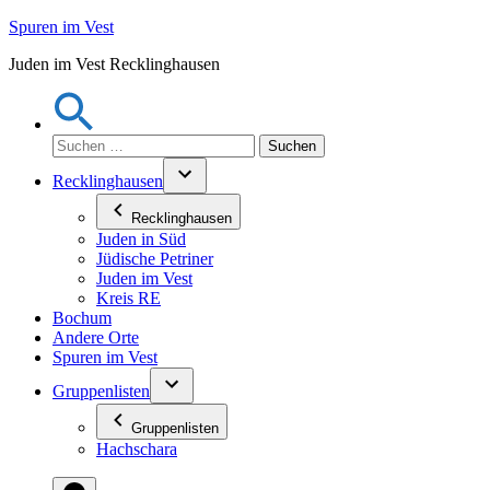
Zum
Spuren im Vest
Inhalt
Juden im Vest Recklinghausen
springen
Suchen
nach:
Recklinghausen
Recklinghausen
Juden in Süd
Jüdische Petriner
Juden im Vest
Kreis RE
Bochum
Andere Orte
Spuren im Vest
Gruppenlisten
Gruppenlisten
Hachschara