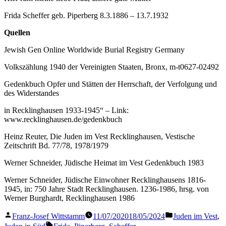
Frida Scheffer geb. Piperberg 8.3.1886 – 13.7.1932
Quellen
Jewish Gen Online Worldwide Burial Registry Germany
Volkszählung 1940 der Vereinigten Staaten, Bronx, m-t0627-02492
Gedenkbuch Opfer und Stätten der Herrschaft, der Verfolgung und
des Widerstandes
in Recklinghausen 1933-1945“ – Link:
www.recklinghausen.de/gedenkbuch
Heinz Reuter, Die Juden im Vest Recklinghausen, Vestische
Zeitschrift Bd. 77/78, 1978/1979
Werner Schneider, Jüdische Heimat im Vest Gedenkbuch 1983
Werner Schneider, Jüdische Einwohner Recklinghausens 1816-
1945, in: 750 Jahre Stadt Recklinghausen. 1236-1986, hrsg. von
Werner Burghardt, Recklinghausen 1986
Veröffentlicht
Veröffentlicht
Franz-Josef Wittstamm
11/07/2020
18/05/2024
Juden im Vest
,
von
in
Schlagwörter: