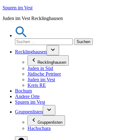
Zum
Spuren im Vest
Inhalt
Juden im Vest Recklinghausen
springen
Suchen
nach:
Recklinghausen
Recklinghausen
Juden in Süd
Jüdische Petriner
Juden im Vest
Kreis RE
Bochum
Andere Orte
Spuren im Vest
Gruppenlisten
Gruppenlisten
Hachschara