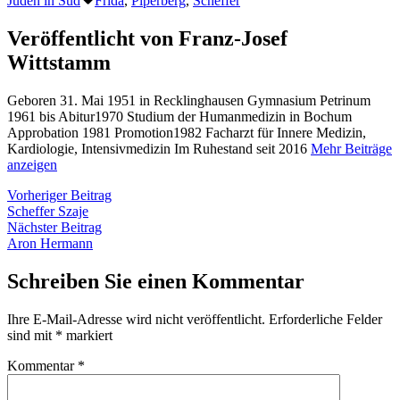
Juden in Süd
Frida
,
Piperberg
,
Scheffer
Veröffentlicht von Franz-Josef
Wittstamm
Geboren 31. Mai 1951 in Recklinghausen Gymnasium Petrinum
1961 bis Abitur1970 Studium der Humanmedizin in Bochum
Approbation 1981 Promotion1982 Facharzt für Innere Medizin,
Kardiologie, Intensivmedizin Im Ruhestand seit 2016
Mehr Beiträge
anzeigen
Beitragsnavigation
Vorheriger
Vorheriger Beitrag
Beitrag:
Scheffer Szaje
Nächster
Nächster Beitrag
Beitrag:
Aron Hermann
Schreiben Sie einen Kommentar
Ihre E-Mail-Adresse wird nicht veröffentlicht.
Erforderliche Felder
sind mit
*
markiert
Kommentar
*