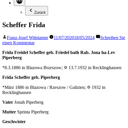
Zurück
Scheffer Frida
Veröffentlicht
Franz-Josef Wittstamm
11/07/2020
18/05/2024
Schreiben Sie
von
zu
einen Kommentar
Scheffer
Frida Freidel Scheffer geb. Friedel bath Rab. Jona ha-Lev
Frida
Piperberg
*8.3.1886 in Blazowa Brzeszow; ✡ 13.7.1932 in Recklinghausen
Frida Scheffer geb. Piperberg
*März 1886 in Blazowa / Rzeszow / Galizien; ✡ 1932 in
Recklinghausen
Vater
Jonah Piperberg
Mutter
Sprinta Piperberg
Geschwister