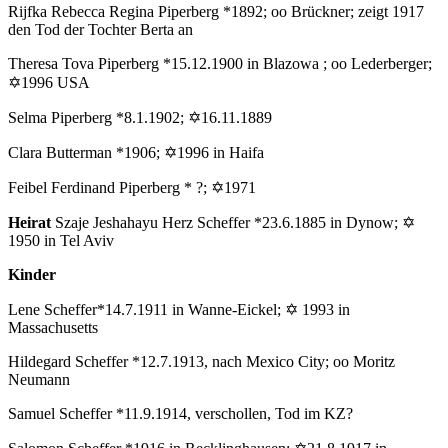
Rijfka Rebecca Regina Piperberg *1892; oo Brückner; zeigt 1917
den Tod der Tochter Berta an
Theresa Tova Piperberg *15.12.1900 in Blazowa ; oo Lederberger;
✡1996 USA
Selma Piperberg *8.1.1902; ✡16.11.1889
Clara Butterman *1906; ✡1996 in Haifa
Feibel Ferdinand Piperberg * ?; ✡1971
Heirat
Szaje Jeshahayu Herz Scheffer *23.6.1885 in Dynow; ✡
1950 in Tel Aviv
Kinder
Lene Scheffer*14.7.1911 in Wanne-Eickel; ✡ 1993 in
Massachusetts
Hildegard Scheffer *12.7.1913, nach Mexico City; oo Moritz
Neumann
Samuel Scheffer *11.9.1914, verschollen, Tod im KZ?