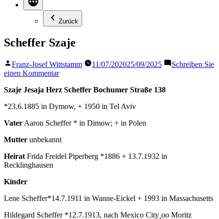
Zurück
Scheffer Szaje
Veröffentlicht
Franz-Josef Wittstamm
11/07/2020
25/09/2025
Schreiben Sie
von
zu
einen Kommentar
Scheffer
Szaje Jesaja Herz Scheffer
Bochumer Straße 138
Szaje
*23.6.1885 in Dymow, + 1950 in Tel Aviv
Vater
Aaron Scheffer * in Dimow; + in Polen
Mutter
unbekannt
Heirat
Frida Freidel Piperberg *1886 + 13.7.1932 in
Recklinghausen
Kinder
Lene Scheffer*14.7.1911 in Wanne-Eickel + 1993 in Massachusetts
Hildegard Scheffer *12.7.1913, nach Mexico City¸oo Moritz