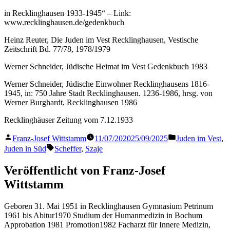
in Recklinghausen 1933-1945“ – Link:
www.recklinghausen.de/gedenkbuch
Heinz Reuter, Die Juden im Vest Recklinghausen, Vestische
Zeitschrift Bd. 77/78, 1978/1979
Werner Schneider, Jüdische Heimat im Vest Gedenkbuch 1983
Werner Schneider, Jüdische Einwohner Recklinghausens 1816-
1945, in: 750 Jahre Stadt Recklinghausen. 1236-1986, hrsg. von
Werner Burghardt, Recklinghausen 1986
Recklinghäuser Zeitung vom 7.12.1933
Veröffentlicht
Veröffentlicht
Franz-Josef Wittstamm
11/07/2020
25/09/2025
Juden im Vest
,
von
in
Schlagwörter:
Juden in Süd
Scheffer
,
Szaje
Veröffentlicht von Franz-Josef
Wittstamm
Geboren 31. Mai 1951 in Recklinghausen Gymnasium Petrinum
1961 bis Abitur1970 Studium der Humanmedizin in Bochum
Approbation 1981 Promotion1982 Facharzt für Innere Medizin,