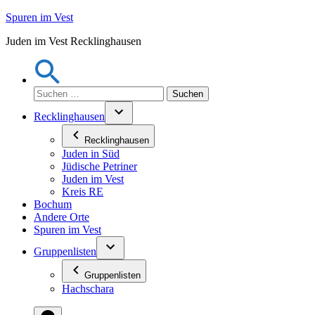
Zum
Spuren im Vest
Inhalt
Juden im Vest Recklinghausen
springen
Suchen
nach:
Recklinghausen
Recklinghausen
Juden in Süd
Jüdische Petriner
Juden im Vest
Kreis RE
Bochum
Andere Orte
Spuren im Vest
Gruppenlisten
Gruppenlisten
Hachschara