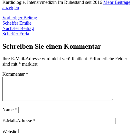
Kardiologie, Intensivmedizin Im Ruhestand seit 2016
Mehr Beiträge
anzeigen
Beitragsnavigation
Vorheriger
Vorheriger Beitrag
Beitrag:
Scheffer Emilie
Nächster
Nächster Beitrag
Beitrag:
Scheffer Frida
Schreiben Sie einen Kommentar
Ihre E-Mail-Adresse wird nicht veröffentlicht.
Erforderliche Felder
sind mit
*
markiert
Kommentar
*
Name
*
E-Mail-Adresse
*
Website