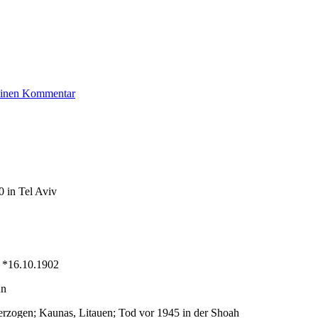
zu
 einen Kommentar
Scheffer
Jette
 in Tel Aviv
r *16.10.1902
nn
erzogen; Kaunas, Litauen; Tod vor 1945 in der Shoah