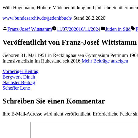
Willi Hagemann, Höhere Mädchenbildung und jüdische Schülerinnen in
www.bundesarchiv.de/gedenkbuch/
Stand 28.2.2020
Veröffentlicht
Veröffentlicht
S
Franz-Josef Wittstamm
11/07/2020
16/11/2024
Juden in Süd
F
von
in
Veröffentlicht von Franz-Josef Wittstamm
Geboren 31. Mai 1951 in Recklinghausen Gymnasium Petrinum 1961 
Intensivmedizin Im Ruhestand seit 2016
Mehr Beiträge anzeigen
Beitragsnavigation
Vorheriger
Vorheriger Beitrag
Beitrag:
Bergwerk Dinah
Nächster
Nächster Beitrag
Beitrag:
Scheffer Lene
Schreiben Sie einen Kommentar
Ihre E-Mail-Adresse wird nicht veröffentlicht.
Erforderliche Felder si