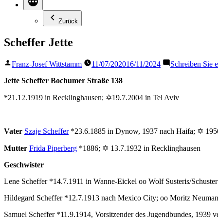
Zurück
Scheffer Jette
Veröffentlicht
Franz-Josef Wittstamm
11/07/2020
16/11/2024
Schreiben Sie
von
Jette Scheffer Bochumer Straße 138
*21.12.1919 in Recklinghausen; ✡19.7.2004 in Tel Aviv
Vater
Szaje Scheffer
*23.6.1885 in Dynow, 1937 nach Haifa; ✡ 1950
Mutter
Frida Piperberg
*1886; ✡ 13.7.1932 in Recklinghausen
Geschwister
Lene Scheffer *14.7.1911 in Wanne-Eickel oo Wolf Susteris/Schuste
Hildegard Scheffer *12.7.1913 nach Mexico City; oo Moritz Neuma
Samuel Scheffer *11.9.1914, Vorsitzender des Jugendbundes, 1939 v