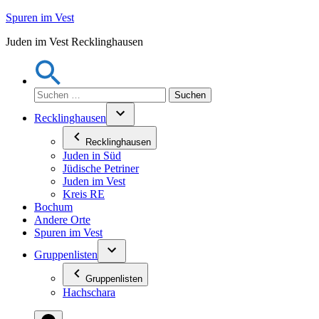
Zum
Spuren im Vest
Inhalt
Juden im Vest Recklinghausen
springen
Suchen
nach:
Recklinghausen
Recklinghausen
Juden in Süd
Jüdische Petriner
Juden im Vest
Kreis RE
Bochum
Andere Orte
Spuren im Vest
Gruppenlisten
Gruppenlisten
Hachschara