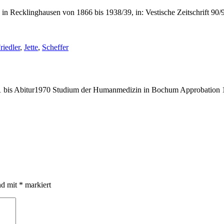
 Recklinghausen von 1866 bis 1938/39, in: Vestische Zeitschrift 90/9
chlagwörter:
riedler
,
Jette
,
Scheffer
bis Abitur1970 Studium der Humanmedizin in Bochum Approbation 19
nd mit
*
markiert