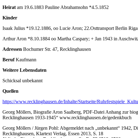
Heirat
am 19.6.1883 Pauline Abrahamsohn *4.5.1852
Kinder
Isaak Julius *19.12.1886, oo Lucie Aron;
22.Osttransport Berlin Rig
Arthur Aron *8.10.1884 oo Martha Caspary; + Jan 1943 in Auschwit
Adressen
Bochumer Str. 47, Recklinghausen
Beruf
Kaufmann
Weitere Lebensdaten
Schicksal unbekannt
Quellen
https://www.recklinghausen.de/Inhalte/Startseite/Ruhrfestspiele_
Georg Möllers, Biografie Aron Saalberg, PDF-Datei Anhang zur biog
Recklinghausen 1933-1945“ www.recklinghausen.de/gedenkbuch
Georg Möllers / Jürgen Pohl: Abgemeldet nach „unbekannt“ 1942, Die
Recklinghausen, Klartext Verlag, Essen 2013, S. 18