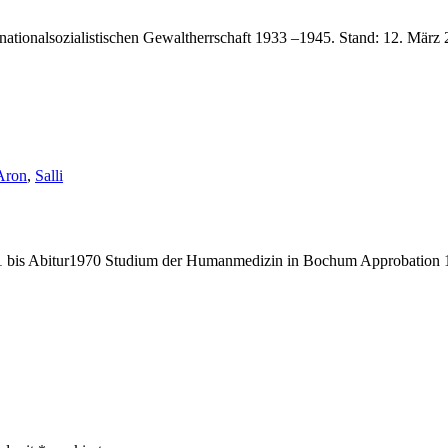
ationalsozialistischen Gewaltherrschaft 1933 –1945. Stand: 12. März
chlagwörter:
Aron
,
Salli
bis Abitur1970 Studium der Humanmedizin in Bochum Approbation 19