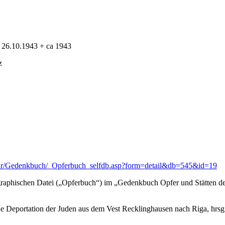
a 26.10.1943 + ca 1943
z
Kultur/Gedenkbuch/_Opferbuch_selfdb.asp?form=detail&db=545&id=19
raphischen Datei („Opferbuch“) im „Gedenkbuch Opfer und Stätten der
 Deportation der Juden aus dem Vest Recklinghausen nach Riga, hrsg.