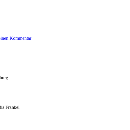
zu
 einen Kommentar
Aron
Salli
nburg
dia Fränkel