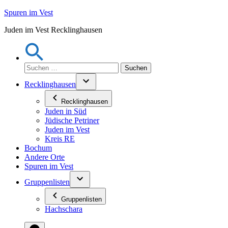
Zum
Spuren im Vest
Inhalt
Juden im Vest Recklinghausen
springen
Suchen
nach:
Recklinghausen
Recklinghausen
Juden in Süd
Jüdische Petriner
Juden im Vest
Kreis RE
Bochum
Andere Orte
Spuren im Vest
Gruppenlisten
Gruppenlisten
Hachschara