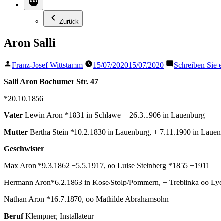
Zurück
Aron Salli
Veröffentlicht
Franz-Josef Wittstamm
15/07/2020
15/07/2020
Schreiben Sie
von
Salli Aron Bochumer Str. 47
*20.10.1856
Vater
Lewin Aron *1831 in Schlawe + 26.3.1906 in Lauenburg
Mutter
Bertha Stein *10.2.1830 in Lauenburg, + 7.11.1900 in Laue
Geschwister
Max Aron *9.3.1862 +5.5.1917, oo Luise Steinberg *1855 +1911
Hermann Aron*6.2.1863 in Kose/Stolp/Pommern,
+ Treblinka oo Ly
Nathan Aron *16.7.1870, oo Mathilde Abrahamsohn
Beruf
Klempner, Installateur