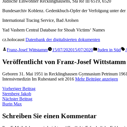
Jüdische Einwohner Recklinghausens, Sta Re III 6519, 6520
Bundesarchiv Koblenz. Gedenkbuch-Opfer der Verfolgung unter der n
International Tracing Service, Bad Arolsen
Yad Vashem Central Database for Shoah Victims‘ Names
cz.holocaust
Datenbank der digitalisierten dokumenten
Veröffentlicht
Veröffentlicht
S
Franz-Josef Wittstamm
15/07/2020
15/07/2020
Juden in Süd
von
in
Veröffentlicht von Franz-Josef Wittstamm
Geboren 31. Mai 1951 in Recklinghausen Gymnasium Petrinum 1961 
Intensivmedizin Im Ruhestand seit 2016
Mehr Beiträge anzeigen
Beitragsnavigation
Vorheriger
Vorheriger Beitrag
Beitrag:
Sternberg Jakob
Nächster
Nächster Beitrag
Beitrag:
Burin Max
Schreiben Sie einen Kommentar