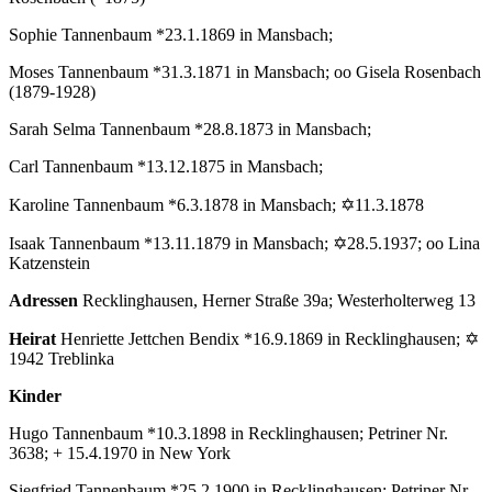
Sophie Tannenbaum *23.1.1869 in Mansbach;
Moses Tannenbaum *31.3.1871 in Mansbach; oo Gisela Rosenbach
(1879-1928)
Sarah Selma Tannenbaum *28.8.1873 in Mansbach;
Carl Tannenbaum *13.12.1875 in Mansbach;
Karoline Tannenbaum *6.3.1878 in Mansbach; ✡11.3.1878
Isaak Tannenbaum *13.11.1879 in Mansbach; ✡28.5.1937; oo Lina
Katzenstein
Adressen
Recklinghausen, Herner Straße 39a; Westerholterweg 13
Heirat
Henriette Jettchen Bendix *16.9.1869 in Recklinghausen; ✡
1942 Treblinka
Kinder
Hugo Tannenbaum *10.3.1898 in Recklinghausen; Petriner Nr.
3638; + 15.4.1970 in New York
Siegfried Tannenbaum *25.2.1900 in Recklinghausen; Petriner Nr.