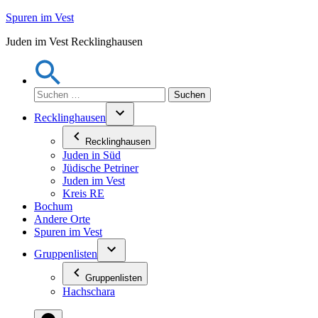
Zum
Spuren im Vest
Inhalt
Juden im Vest Recklinghausen
springen
Suchen
nach:
Recklinghausen
Recklinghausen
Juden in Süd
Jüdische Petriner
Juden im Vest
Kreis RE
Bochum
Andere Orte
Spuren im Vest
Gruppenlisten
Gruppenlisten
Hachschara