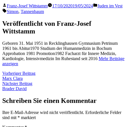
Veröffentlicht
Veröffentlicht
Franz-Josef Wittstamm
17/10/2020
19/05/2024
Juden im Vest
von
in
Schlagwörter:
Simon
,
Tannenbaum
Veröffentlicht von Franz-Josef
Wittstamm
Geboren 31. Mai 1951 in Recklinghausen Gymnasium Petrinum
1961 bis Abitur1970 Studium der Humanmedizin in Bochum
Approbation 1981 Promotion1982 Facharzt für Innere Medizin,
Kardiologie, Intensivmedizin Im Ruhestand seit 2016
Mehr Beiträge
anzeigen
Beitragsnavigation
Vorheriger
Vorheriger Beitrag
Beitrag:
Marx Clara
Nächster
Nächster Beitrag
Beitrag:
Brader David
Schreiben Sie einen Kommentar
Ihre E-Mail-Adresse wird nicht veröffentlicht.
Erforderliche Felder
sind mit
*
markiert