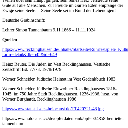
Wellen über sein Haupt gingen, sein reines Herz verstreute seine
Güte auf alle Menschen. Zur Freude im Garten Eden empfange der
Ewige seine Seele! – Seine Seele sei im Bund der Lebendigen!
Deutsche Grabinschrift:
Lehrer Simon Tannenbaum 9.11.1866 – 11.11.1924
Quellen
https://www.recklinghausen.de/Inhalte/Startseite/Ruhrfestspiele_Ku
form=detail&db=545&id=649
Heinz Reuter, Die Juden im Vest Recklinghausen, Vestische
Zeitschrift Bd. 77/78, 1978/1979
Werner Schneider, Jüdische Heimat im Vest Gedenkbuch 1983
Werner Schneider, Jüdische Einwohner Recklinghausens 1816-
1945, in: 750 Jahre Stadt Recklinghausen. 1236-1986, hrsg. von
Werner Burghardt, Recklinghausen 1986
https://www.statistik-des-holocaust.de/TT420721-48.jpg
https://www.holocaust.cz/de/opferdatenbank/opfer/34858-henriette-
tannenbaum