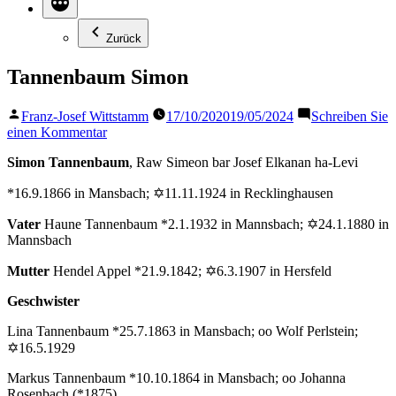
Zurück
Tannenbaum Simon
Veröffentlicht
Franz-Josef Wittstamm
17/10/2020
19/05/2024
Schreiben Sie
von
zu
einen Kommentar
Tannenbaum
Simon Tannenbaum
, Raw Simeon bar Josef Elkanan ha-Levi
Simon
*16.9.1866 in Mansbach; ✡11.11.1924 in Recklinghausen
Vater
Haune Tannenbaum *2.1.1932 in Mannsbach; ✡24.1.1880 in
Mannsbach
Mutter
Hendel Appel *21.9.1842; ✡6.3.1907 in Hersfeld
Geschwister
Lina Tannenbaum *25.7.1863 in Mansbach; oo Wolf Perlstein;
✡16.5.1929
Markus Tannenbaum *10.10.1864 in Mansbach; oo Johanna
Rosenbach (*1875)