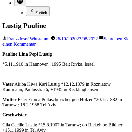
Zurück
Lustig Pauline
Veröffentlicht
Franz-Josef Wittstamm
26/10/2020
23/08/2022
Schreiben Sie
von
zu
einen Kommentar
Lustig
Pauline Lina Pepi Lustig
Pauline
*5.11.1910 in Hannover +1995 Beit Rivka, Israel
Vater
Akiba Kiwa Karl Lustig *12.12.1879 in Rozniatow,
Kaufmann, Paulusstr. 26, +1935 in Recklinghausen
Mutter
Ester Emma Pottaschmacher geb Holzer *20.12.1882 in
Tarnow ; 18.2.1958 Tel Aviv
Geschwister
Cila Cäcilie Lustig *15.8.1907 in Tarnow; oo Bickel; oo Bildner;
+15.1.1999 in Tel Aviv