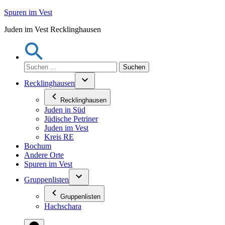
Zum
Spuren im Vest
Inhalt
Juden im Vest Recklinghausen
springen
Suchen
nach:
Recklinghausen
Recklinghausen
Juden in Süd
Jüdische Petriner
Juden im Vest
Kreis RE
Bochum
Andere Orte
Spuren im Vest
Gruppenlisten
Gruppenlisten
Hachschara