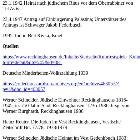
23.1.1942 Heirat nach jüdischem Ritus vor dem Oberrabbiner von
Tel Aviv
23.4.1947 Antrag auf Einbürgerung Palästina; Unterstützer des
Antrags ist Schwager Jakob Federbusch
1995 Tod in Beit Rivka, Israel
Quellen
https://www.recklinghausen.de/Inhalte/Startseite/Ruhrfestspiele_Ku
form=detail&db=545&id=381
Deutsche Minderheiten-Volkszählung 1939
https://collections.arolsen-archives.org/en/archive/463057/?
p=1&doc_id=463057
Werner Schneider, Jüdische Einwohner Recklinghausens 1816-
1945, in: 750 Jahre Stadt Recklinghausen. 1236-1986, hrsg. von
Werner Burghardt, Recklinghausen 1986
Heinz Reuter, Die Juden im Vest Recklinghausen, Vestische
Zeitschrift Bd. 77/78, 1978/1979
Werner Schneider, Jüdische Heimat im Vest Gedenkbuch 1983