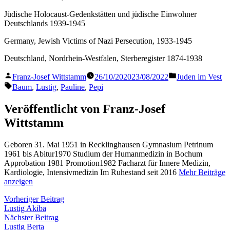
Jüdische Holocaust-Gedenkstätten und jüdische Einwohner
Deutschlands 1939-1945
Germany, Jewish Victims of Nazi Persecution, 1933-1945
Deutschland, Nordrhein-Westfalen, Sterberegister 1874-1938
Veröffentlicht
Veröffentlicht
Franz-Josef Wittstamm
26/10/2020
23/08/2022
Juden im Vest
von
in
Schlagwörter:
Baum
,
Lustig
,
Pauline
,
Pepi
Veröffentlicht von Franz-Josef
Wittstamm
Geboren 31. Mai 1951 in Recklinghausen Gymnasium Petrinum
1961 bis Abitur1970 Studium der Humanmedizin in Bochum
Approbation 1981 Promotion1982 Facharzt für Innere Medizin,
Kardiologie, Intensivmedizin Im Ruhestand seit 2016
Mehr Beiträge
anzeigen
Beitragsnavigation
Vorheriger
Vorheriger Beitrag
Beitrag:
Lustig Akiba
Nächster
Nächster Beitrag
Beitrag:
Lustig Berta