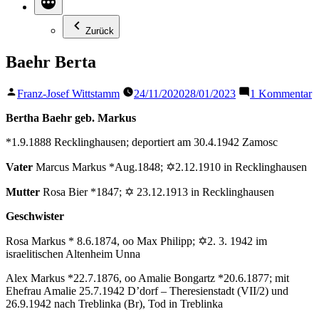
Zurück
Baehr Berta
Veröffentlicht
z
Franz-Josef Wittstamm
24/11/2020
28/01/2023
1 Kommentar
von
B
B
Bertha Baehr geb. Markus
*1.9.1888 Recklinghausen; deportiert am 30.4.1942 Zamosc
Vater
Marcus Markus *Aug.1848; ✡2.12.1910 in Recklinghausen
Mutter
Rosa Bier *1847; ✡ 23.12.1913 in Recklinghausen
Geschwister
Rosa Markus * 8.6.1874, oo Max Philipp; ✡2. 3. 1942 im
israelitischen Altenheim Unna
Alex Markus *22.7.1876, oo Amalie Bongartz *20.6.1877; mit
Ehefrau Amalie 25.7.1942 D’dorf – Theresienstadt (VII/2) und
26.9.1942 nach Treblinka (Br), Tod in Treblinka