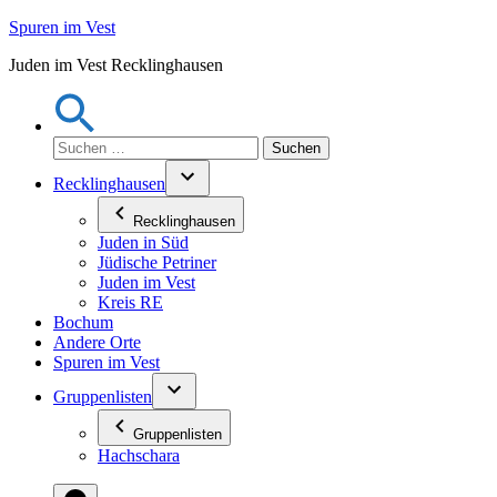
Zum
Spuren im Vest
Inhalt
Juden im Vest Recklinghausen
springen
Suchen
nach:
Recklinghausen
Recklinghausen
Juden in Süd
Jüdische Petriner
Juden im Vest
Kreis RE
Bochum
Andere Orte
Spuren im Vest
Gruppenlisten
Gruppenlisten
Hachschara