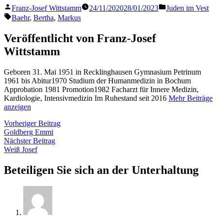
Veröffentlicht
Veröffentlicht
Franz-Josef Wittstamm
24/11/2020
28/01/2023
Juden im Vest
von
in
Schlagwörter:
Baehr
,
Bertha
,
Markus
Veröffentlicht von Franz-Josef
Wittstamm
Geboren 31. Mai 1951 in Recklinghausen Gymnasium Petrinum
1961 bis Abitur1970 Studium der Humanmedizin in Bochum
Approbation 1981 Promotion1982 Facharzt für Innere Medizin,
Kardiologie, Intensivmedizin Im Ruhestand seit 2016
Mehr Beiträge
anzeigen
Beitragsnavigation
Vorheriger
Vorheriger Beitrag
Beitrag:
Goldberg Emmi
Nächster
Nächster Beitrag
Beitrag:
Weiß Josef
Beteiligen Sie sich an der Unterhaltung