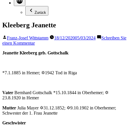
Zurück
Kleeberg Jeanette
Veröffentlicht
Franz-Josef Wittstamm
18/12/2020
05/03/2024
Schreiben Sie
von
zu
einen Kommentar
Kleeberg
Jeanette Kleeberg geb. Gottschalk
Jeanette
*7.1.1885 in Hemer; ✡1942 Tod in Riga
Vater
Bernhard Gottschalk *15.10.1844 in Oberhemer; ✡
23.8.1920 in Hemer
Mutter
Julia Mayer ✡31.12.1852; ✡9.10.1902 in Oberhemer;
Schwester der 1. Frau Jeanette
Geschwister