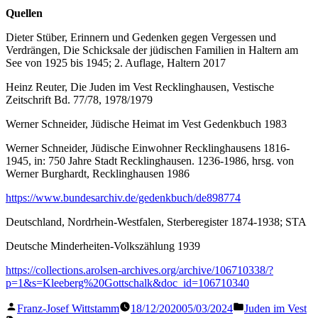
Quellen
Dieter Stüber, Erinnern und Gedenken gegen Vergessen und
Verdrängen, Die Schicksale der jüdischen Familien in Haltern am
See von 1925 bis 1945; 2. Auflage, Haltern 2017
Heinz Reuter, Die Juden im Vest Recklinghausen, Vestische
Zeitschrift Bd. 77/78, 1978/1979
Werner Schneider, Jüdische Heimat im Vest Gedenkbuch 1983
Werner Schneider, Jüdische Einwohner Recklinghausens 1816-
1945, in: 750 Jahre Stadt Recklinghausen. 1236-1986, hrsg. von
Werner Burghardt, Recklinghausen 1986
https://www.bundesarchiv.de/gedenkbuch/de898774
Deutschland, Nordrhein-Westfalen, Sterberegister 1874-1938; STA
Deutsche Minderheiten-Volkszählung 1939
https://collections.arolsen-archives.org/archive/106710338/?
p=1&s=Kleeberg%20Gottschalk&doc_id=106710340
Veröffentlicht
Veröffentlicht
Franz-Josef Wittstamm
18/12/2020
05/03/2024
Juden im Vest