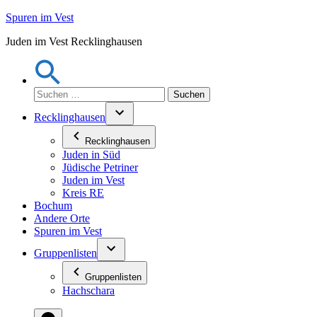
Zum
Spuren im Vest
Inhalt
Juden im Vest Recklinghausen
springen
Suchen
nach:
Recklinghausen
Recklinghausen
Juden in Süd
Jüdische Petriner
Juden im Vest
Kreis RE
Bochum
Andere Orte
Spuren im Vest
Gruppenlisten
Gruppenlisten
Hachschara