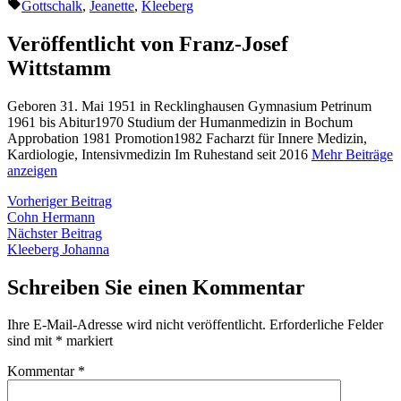
von
in
Schlagwörter:
Gottschalk
,
Jeanette
,
Kleeberg
Veröffentlicht von Franz-Josef
Wittstamm
Geboren 31. Mai 1951 in Recklinghausen Gymnasium Petrinum
1961 bis Abitur1970 Studium der Humanmedizin in Bochum
Approbation 1981 Promotion1982 Facharzt für Innere Medizin,
Kardiologie, Intensivmedizin Im Ruhestand seit 2016
Mehr Beiträge
anzeigen
Beitragsnavigation
Vorheriger
Vorheriger Beitrag
Beitrag:
Cohn Hermann
Nächster
Nächster Beitrag
Beitrag:
Kleeberg Johanna
Schreiben Sie einen Kommentar
Ihre E-Mail-Adresse wird nicht veröffentlicht.
Erforderliche Felder
sind mit
*
markiert
Kommentar
*