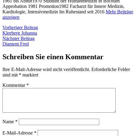
1961 bis Abitur1970 Studium der Humanmedizin in Bochum
Approbation 1981 Promotion1982 Facharzt für Innere Medizin,
Kardiologie, Intensivmedizin Im Ruhestand seit 2016
Mehr Beiträge
anzeigen
Beitragsnavigation
Vorheriger
Vorheriger Beitrag
Beitrag:
Kleeberg Johanna
Nächster
Nächster Beitrag
Beitrag:
Diament Fred
Schreiben Sie einen Kommentar
Ihre E-Mail-Adresse wird nicht veröffentlicht.
Erforderliche Felder
sind mit
*
markiert
Kommentar
*
Name
*
E-Mail-Adresse
*