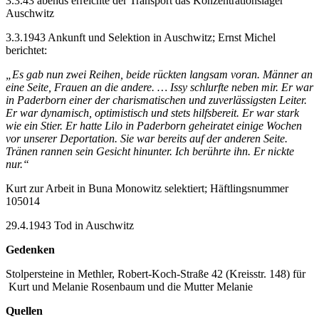
3.3.43 abends erreichte der Transport das Konzentrationslager
Auschwitz
3.3.1943 Ankunft und Selektion in Auschwitz; Ernst Michel
berichtet:
„Es gab nun zwei Reihen, beide rückten langsam voran. Männer an
eine Seite, Frauen an die andere. … Issy schlurfte neben mir. Er war
in Paderborn einer der charismatischen und zuverlässigsten Leiter.
Er war dynamisch, optimistisch und stets hilfsbereit. Er war stark
wie ein Stier. Er hatte Lilo in Paderborn geheiratet einige Wochen
vor unserer Deportation. Sie war bereits auf der anderen Seite.
Tränen rannen sein Gesicht hinunter. Ich berührte ihn. Er nickte
nur.“
Kurt zur Arbeit in Buna Monowitz selektiert; Häftlingsnummer
105014
29.4.1943 Tod in Auschwitz
Gedenken
Stolpersteine in Methler, Robert-Koch-Straße 42 (Kreisstr. 148) für
Kurt und Melanie Rosenbaum und die Mutter Melanie
Quellen