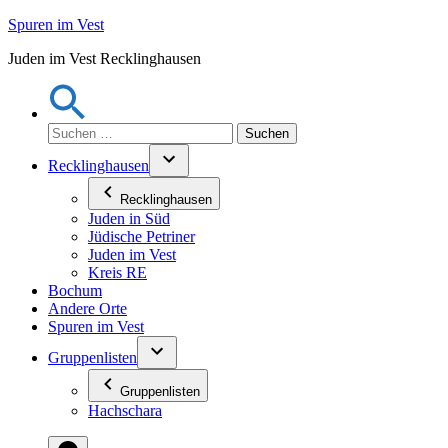
Zum
Spuren im Vest
Inhalt
Juden im Vest Recklinghausen
springen
Suchen
nach:
Recklinghausen
Recklinghausen
Juden in Süd
Jüdische Petriner
Juden im Vest
Kreis RE
Bochum
Andere Orte
Spuren im Vest
Gruppenlisten
Gruppenlisten
Hachschara