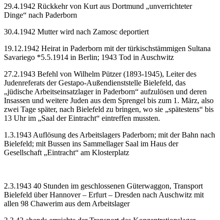
29.4.1942 Rückkehr von Kurt aus Dortmund „unverrichteter
Dinge“ nach Paderborn
30.4.1942 Mutter wird nach Zamosc deportiert
19.12.1942 Heirat in Paderborn mit der türkischstämmigen Sultana
Savariego *5.5.1914 in Berlin; 1943 Tod in Auschwitz
27.2.1943 Befehl von Wilhelm Pützer (1893-1945), Leiter des
Judenreferats der Gestapo-Außendienststelle Bielefeld, das
„jüdische Arbeitseinsatzlager in Paderborn“ aufzulösen und deren
Insassen und weitere Juden aus dem Sprengel bis zum 1. März, also
zwei Tage später, nach Bielefeld zu bringen, wo sie „spätestens“ bis
13 Uhr im „Saal der Eintracht“ eintreffen mussten.
1.3.1943 Auflösung des Arbeitslagers Paderborn; mit der Bahn nach
Bielefeld; mit Bussen ins Sammellager Saal im Haus der
Gesellschaft „Eintracht“ am Klosterplatz
2.3.1943 40 Stunden im geschlossenen Güterwaggon, Transport
Bielefeld über Hannover – Erfurt – Dresden nach Auschwitz mit
allen 98 Chawerim aus dem Arbeitslager