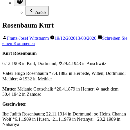
Zurück
Rosenbaum Kurt
Veröffentlicht
Franz-Josef Wittstamm
19/12/2020
13/03/2026
Schreiben Sie
von
zu
einen Kommentar
Rosenbaum
Kurt Rosenbaum
Kurt
6.12.1908 in Kurl, Dortmund; ✡29.4.1943 in Auschwitz
Vater
Hugo Rosenbaum *7.4.1882 in Herbede, Witten; Dortmund;
Methler; ✡1932 in Methler
Mutter
Melanie Gottschalk *20.4.1879 in Hemer; ✡ nach dem
30.4.1942 in Zamosc
Geschwister
Ilse Judith Rosenbaum; 22.11.1914 in Dortmund; oo Heinz Chanan
Wolf *6.1.1909 in Husen,+21.1.1979 in Netanya; +23.2.1989 in
Nahariya