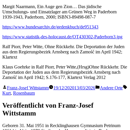
Margit Naarmann, Ein Auge gen Zion… Das jüdische
Umschulungs- und Einsatzlager am Grünen Weg in Paderborn
1939-1943, Paderborn, 2000; ISBN3-89498-087-7
https://www.bundesarchiv.de/gedenkbuch/de951343
https://www.statistik-des-holocaust.de/OT430302-Paderborn3.jpg
Ralf Piorr, Peter Witte, Ohne Rückkehr. Die Deportation der Juden
aus dem Regierungsbezirk Arnsberg nach Zamość im April 1942;
Klartext
Klaus Goehrke in Ralf Piorr, Peter Witte,(Hrsg)Ohne Rückkehr. Die
Deportation der Juden aus dem Regierungsbezirk Arnsberg nach
Zamość im April 1942; S.176-177, Klartext Verlag 2012
Veröffentlicht
Veröffentlicht
S
Franz-Josef Wittstamm
19/12/2020
13/03/2026
Andere Orte
von
in
Kurt
,
Rosenbaum
Veröffentlicht von Franz-Josef
Wittstamm
Geboren 31. Mai 1951 in Recklinghausen Gymnasium Petrinum