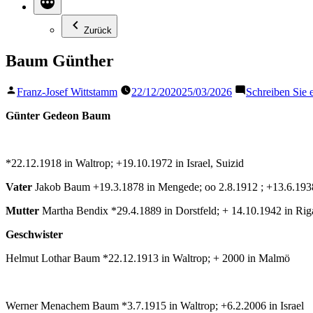
Zurück
Baum Günther
Veröffentlicht
Franz-Josef Wittstamm
22/12/2020
25/03/2026
Schreiben Sie
von
Günter Gedeon Baum
*22.12.1918 in Waltrop; +19.10.1972 in Israel, Suizid
Vater
Jakob Baum +19.3.1878 in Mengede; oo 2.8.1912 ; +13.6.1938
Mutter
Martha Bendix *29.4.1889 in Dorstfeld; + 14.10.1942 in Rig
Geschwister
Helmut Lothar Baum *22.12.1913 in Waltrop; + 2000 in Malmö
Werner Menachem Baum *3.7.1915 in Waltrop; +6.2.2006 in Israel