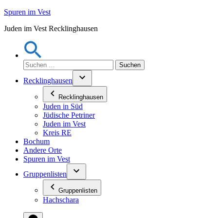
Zum
Spuren im Vest
Inhalt
Juden im Vest Recklinghausen
springen
Suchen
nach:
Recklinghausen
Recklinghausen
Juden in Süd
Jüdische Petriner
Juden im Vest
Kreis RE
Bochum
Andere Orte
Spuren im Vest
Gruppenlisten
Gruppenlisten
Hachschara