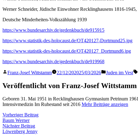
Werner Schneider, Jüdische Einwohner Recklinghausens 1816-1945, i
Deutsche Minderheiten-Volkszählung 1939
https://www.bundesarchiv.de/gedenkbuch/de915915
https://www.statistik-des-holocaust.de/OT420127-Dortmund25.jpg
https://www.statistik-des-holocaust.de/OT420127_Dortmund6.jpg
https://www.bundesarchiv.de/gedenkbuch/de919968
Veröffentlicht
Veröffentlicht
Franz-Josef Wittstamm
22/12/2020
25/03/2026
Juden im Vest
von
in
Veröffentlicht von Franz-Josef Wittstamm
Geboren 31. Mai 1951 in Recklinghausen Gymnasium Petrinum 1961 
Intensivmedizin Im Ruhestand seit 2016
Mehr Beiträge anzeigen
Beitragsnavigation
Vorheriger
Vorheriger Beitrag
Beitrag:
Baum Werner
Nächster
Nächster Beitrag
Beitrag:
Löwenberg Jenny