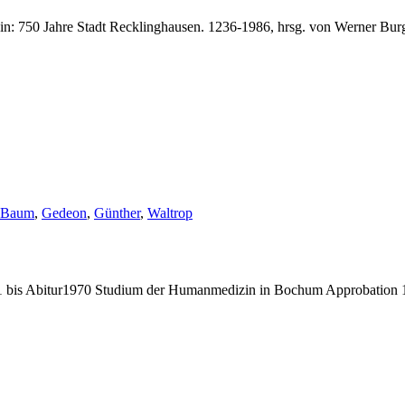
n: 750 Jahre Stadt Recklinghausen. 1236-1986, hrsg. von Werner Bur
Schlagwörter:
Baum
,
Gedeon
,
Günther
,
Waltrop
bis Abitur1970 Studium der Humanmedizin in Bochum Approbation 19