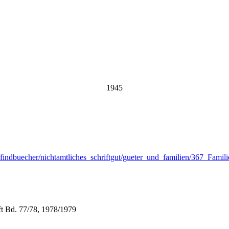
1945
/findbuecher/nichtamtliches_schriftgut/gueter_und_familien/367_Fami
ft Bd. 77/78, 1978/1979