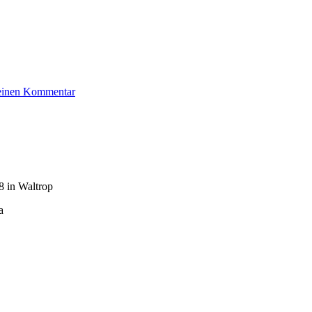
zu
 einen Kommentar
Baum
Günther
 in Waltrop
a