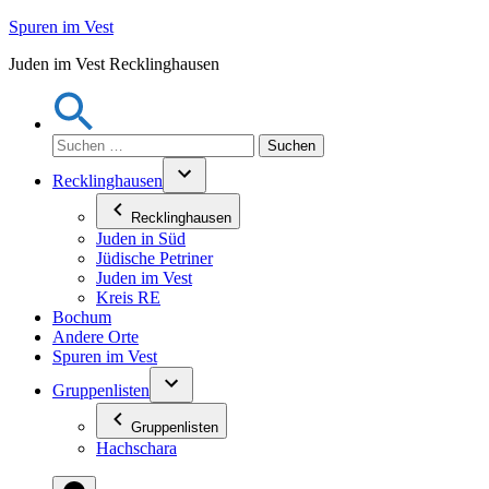
Zum
Spuren im Vest
Inhalt
Juden im Vest Recklinghausen
springen
Suchen
nach:
Recklinghausen
Recklinghausen
Juden in Süd
Jüdische Petriner
Juden im Vest
Kreis RE
Bochum
Andere Orte
Spuren im Vest
Gruppenlisten
Gruppenlisten
Hachschara