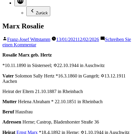
Zurück
Marx Rosalie
Veröffentlicht
Franz-Josef Wittstamm
13/01/2021
12/02/2026
Schreiben Sie
von
zu
einen Kommentar
Marx
Rosalie Marx geb. Hertz
Rosalie
*10.11.1890 in Süsterseel; ✡22.10.1944 in Auschwitz
Vater
Solomon Sally Hertz *16.3.1860 in Gangelt; ✡13.12.1911
Aachen
Heirat der Eltern 21.10.1887 in Rheinbach
Mutter
Helena Abraham * 22.10.1851 in Rheinbach
Beruf
Hausfrau
Adressen
Herne; Castrop, Bladenhorster Straße 36
Heirat
Ernst Marx
*18.4.1892 in Herne; ✡1.10.1944 in Auschwitz