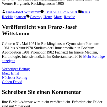
Werner Burghardt, Recklinghausen 1986
Veröffentlicht
Veröffentlicht
Franz-Josef Wittstamm
13/01/2021
12/02/2026
Kreis
von
in
Schlagwörter:
Recklinghausen
Castrop
,
Hertz
,
Marx
,
Rosalie
Veröffentlicht von Franz-Josef
Wittstamm
Geboren 31. Mai 1951 in Recklinghausen Gymnasium Petrinum
1961 bis Abitur1970 Studium der Humanmedizin in Bochum
Approbation 1981 Promotion1982 Facharzt für Innere Medizin,
Kardiologie, Intensivmedizin Im Ruhestand seit 2016
Mehr Beiträge
anzeigen
Beitragsnavigation
Vorheriger
Vorheriger Beitrag
Beitrag:
Marx Ernst
Nächster
Nächster Beitrag
Beitrag:
Cohen David
Schreiben Sie einen Kommentar
Ihre E-Mail-Adresse wird nicht veröffentlicht.
Erforderliche Felder
sind mit
*
markiert