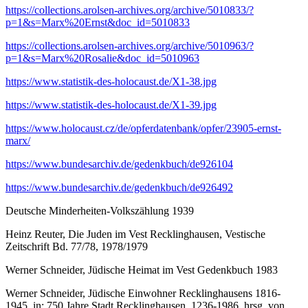
https://collections.arolsen-archives.org/archive/5010833/?
p=1&s=Marx%20Ernst&doc_id=5010833
https://collections.arolsen-archives.org/archive/5010963/?
p=1&s=Marx%20Rosalie&doc_id=5010963
https://www.statistik-des-holocaust.de/X1-38.jpg
https://www.statistik-des-holocaust.de/X1-39.jpg
https://www.holocaust.cz/de/opferdatenbank/opfer/23905-ernst-
marx/
https://www.bundesarchiv.de/gedenkbuch/de926104
https://www.bundesarchiv.de/gedenkbuch/de926492
Deutsche Minderheiten-Volkszählung 1939
Heinz Reuter, Die Juden im Vest Recklinghausen, Vestische
Zeitschrift Bd. 77/78, 1978/1979
Werner Schneider, Jüdische Heimat im Vest Gedenkbuch 1983
Werner Schneider, Jüdische Einwohner Recklinghausens 1816-
1945, in: 750 Jahre Stadt Recklinghausen. 1236-1986, hrsg. von