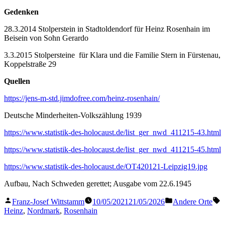
Gedenken
28.3.2014 Stolperstein in Stadtoldendorf für Heinz Rosenhain im
Beisein von Sohn Gerardo
3.3.2015 Stolpersteine für Klara und die Familie Stern in Fürstenau,
Koppelstraße 29
Quellen
https://jens-m-std.jimdofree.com/heinz-rosenhain/
Deutsche Minderheiten-Volkszählung 1939
https://www.statistik-des-holocaust.de/list_ger_nwd_411215-43.html
https://www.statistik-des-holocaust.de/list_ger_nwd_411215-45.html
https://www.statistik-des-holocaust.de/OT420121-Leipzig19.jpg
Aufbau, Nach Schweden gerettet; Ausgabe vom 22.6.1945
Veröffentlicht
Veröffentlicht
S
Franz-Josef Wittstamm
10/05/2021
21/05/2026
Andere Orte
von
in
Heinz
,
Nordmark
,
Rosenhain