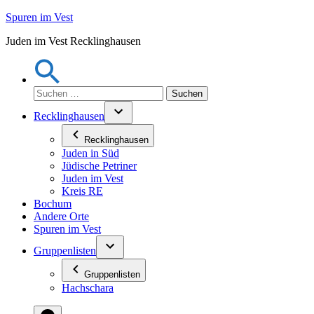
Zum
Spuren im Vest
Inhalt
Juden im Vest Recklinghausen
springen
Suchen
nach:
Recklinghausen
Recklinghausen
Juden in Süd
Jüdische Petriner
Juden im Vest
Kreis RE
Bochum
Andere Orte
Spuren im Vest
Gruppenlisten
Gruppenlisten
Hachschara