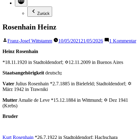
Zurück
Rosenhain Heinz
Veröffentlicht
z
Franz-Josef Wittstamm
10/05/2021
21/05/2026
1 Kommentar
von
R
H
Heinz Rosenhain
*18.11.1920 in Stadtoldendorf; ✡12.11.2009 in Buenos Aires
Staatsangehörigkeit
deutsch
;
Vater
Julius Rosenhain *2.7.1885 in Bielefeld; Stadtoldendorf; ✡
März 1942 in Trawniki
Mutter
Amalie de Leve *15.12.1884 in Wittmund; ✡ Dez 1941
(Krebs)
Bruder
Kurt Rosenhain
*26.7.1922 in Stadtoldendorf; Hachschara