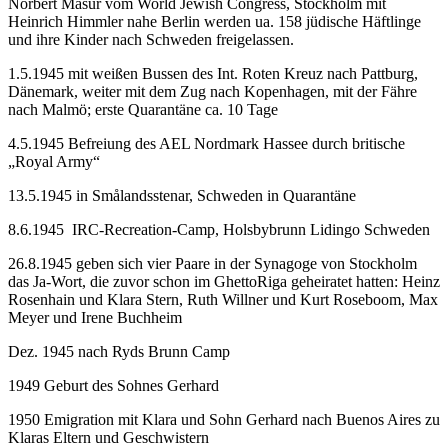
Norbert Masur vom World Jewish Congress, Stockholm mit
Heinrich Himmler nahe Berlin werden ua. 158 jüdische Häftlinge
und ihre Kinder nach Schweden freigelassen.
1.5.1945 mit weißen Bussen des Int. Roten Kreuz nach Pattburg,
Dänemark, weiter mit dem Zug nach Kopenhagen, mit der Fähre
nach Malmö; erste Quarantäne ca. 10 Tage
4.5.1945 Befreiung des AEL Nordmark Hassee durch britische
„Royal Army“
13.5.1945 in Smålandsstenar, Schweden in Quarantäne
8.6.1945 IRC-Recreation-Camp, Holsbybrunn Lidingo Schweden
26.8.1945 geben sich vier Paare in der Synagoge von Stockholm
das Ja-Wort, die zuvor schon im GhettoRiga geheiratet hatten: Heinz
Rosenhain und Klara Stern, Ruth Willner und Kurt Roseboom, Max
Meyer und Irene Buchheim
Dez. 1945 nach Ryds Brunn Camp
1949 Geburt des Sohnes Gerhard
1950 Emigration mit Klara und Sohn Gerhard nach Buenos Aires zu
Klaras Eltern und Geschwistern