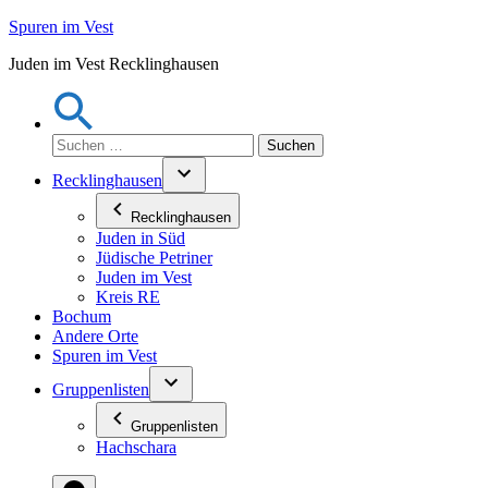
Zum
Spuren im Vest
Inhalt
Juden im Vest Recklinghausen
springen
Suchen
nach:
Recklinghausen
Recklinghausen
Juden in Süd
Jüdische Petriner
Juden im Vest
Kreis RE
Bochum
Andere Orte
Spuren im Vest
Gruppenlisten
Gruppenlisten
Hachschara