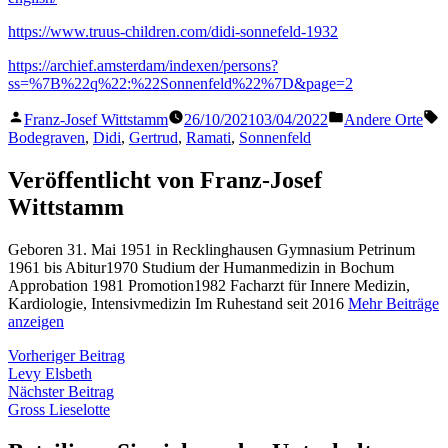
https://www.truus-children.com/didi-sonnefeld-1932
https://archief.amsterdam/indexen/persons?
ss=%7B%22q%22:%22Sonnenfeld%22%7D&page=2
Veröffentlicht
Veröffentlicht
S
Franz-Josef Wittstamm
26/10/2021
03/04/2022
Andere Orte
von
in
Bodegraven
,
Didi
,
Gertrud
,
Ramati
,
Sonnenfeld
Veröffentlicht von Franz-Josef
Wittstamm
Geboren 31. Mai 1951 in Recklinghausen Gymnasium Petrinum
1961 bis Abitur1970 Studium der Humanmedizin in Bochum
Approbation 1981 Promotion1982 Facharzt für Innere Medizin,
Kardiologie, Intensivmedizin Im Ruhestand seit 2016
Mehr Beiträge
anzeigen
Beitragsnavigation
Vorheriger
Vorheriger Beitrag
Beitrag:
Levy Elsbeth
Nächster
Nächster Beitrag
Beitrag:
Gross Lieselotte