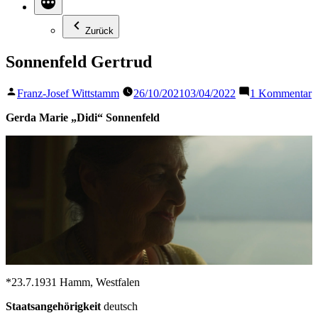
Zurück
Sonnenfeld Gertrud
Veröffentlicht
z
Franz-Josef Wittstamm
26/10/2021
03/04/2022
1 Kommentar
von
S
G
Gerda Marie „Didi“ Sonnenfeld
*23.7.1931 Hamm, Westfalen
Staatsangehörigkeit
deutsch