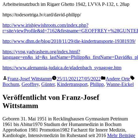
Arbeitseinsatzbuch im Rigaer Ghetto 1942, LVVA P-132, t. 28ap
https://todesortriga.lv/card/david-philipp/
http://www.irishjewishroots.com/index.php?
r=site/viewProfile&id=7162&firstname=GEOFFREY+%28GUNT
http://www.dhm.de/blog/2018/11/29/die-kindertransporte-19381939/
https://yvng.yadvashem.org/index.html?
language=en&s_id=&s_lastName=Philipp&s_firstName=David&s_pl
https://www.alemannia-judaica.de/gladenbach_synagoge.htm
Veröffentlicht
Veröffentlicht
S
Franz-Josef Wittstamm
25/11/2021
27/05/2022
Andere Orte
von
in
Bochum
,
Geoffrey
,
Günter
,
Kindertransport
,
Philipp
,
Wanne-Eickel
Veröffentlicht von Franz-Josef
Wittstamm
Geboren 31. Mai 1951 in Recklinghausen Gymnasium Petrinum
1961 bis Abitur1970 Studium der Humanmedizin in Bochum
Approbation 1981 Promotion1982 Facharzt für Innere Medizin,
Kardiologie, Intensivmedizin Im Ruhestand seit 2016
Mehr Beiträge