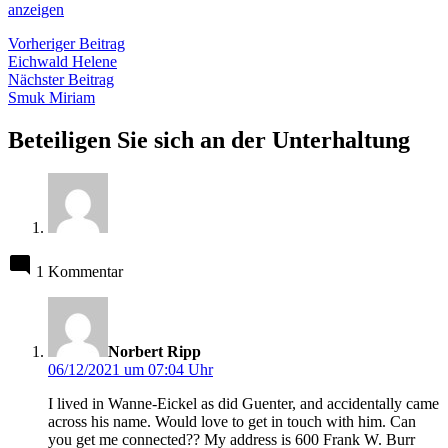
anzeigen
Beitragsnavigation
Vorheriger
Vorheriger Beitrag
Beitrag:
Eichwald Helene
Nächster
Nächster Beitrag
Beitrag:
Smuk Miriam
Beteiligen Sie sich an der Unterhaltung
1 Kommentar
sagt:
Norbert Ripp
06/12/2021 um 07:04 Uhr
I lived in Wanne-Eickel as did Guenter, and accidentally came
across his name. Would love to get in touch with him. Can
you get me connected?? My address is 600 Frank W. Burr