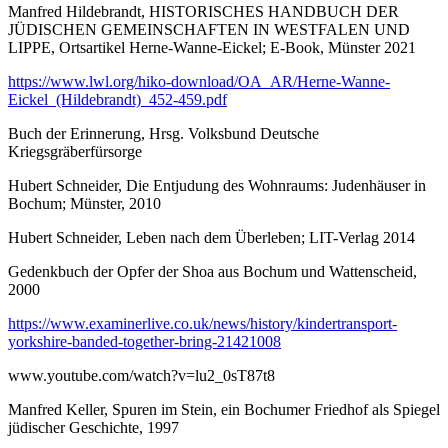
Manfred Hildebrandt, HISTORISCHES HANDBUCH DER
JÜDISCHEN GEMEINSCHAFTEN IN WESTFALEN UND
LIPPE, Ortsartikel Herne-Wanne-Eickel; E-Book, Münster 2021
https://www.lwl.org/hiko-download/OA_AR/Herne-Wanne-
Eickel_(Hildebrandt)_452-459.pdf
Buch der Erinnerung, Hrsg. Volksbund Deutsche
Kriegsgräberfürsorge
Hubert Schneider, Die Entjudung des Wohnraums: Judenhäuser in
Bochum; Münster, 2010
Hubert Schneider, Leben nach dem Überleben; LIT-Verlag 2014
Gedenkbuch der Opfer der Shoa aus Bochum und Wattenscheid,
2000
https://www.examinerlive.co.uk/news/history/kindertransport-
yorkshire-banded-together-bring-21421008
www.youtube.com/watch?v=lu2_0sT87t8
Manfred Keller, Spuren im Stein, ein Bochumer Friedhof als Spiegel
jüdischer Geschichte, 1997