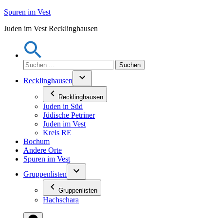
Zum
Spuren im Vest
Inhalt
Juden im Vest Recklinghausen
springen
Suchen
nach:
Recklinghausen
Recklinghausen
Juden in Süd
Jüdische Petriner
Juden im Vest
Kreis RE
Bochum
Andere Orte
Spuren im Vest
Gruppenlisten
Gruppenlisten
Hachschara