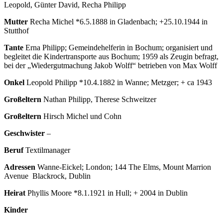
Leopold, Günter David, Recha Philipp
Mutter
Recha Michel *6.5.1888 in Gladenbach; +25.10.1944 in
Stutthof
Tante
Erna Philipp; Gemeindehelferin in Bochum; organisiert und
begleitet die Kindertransporte aus Bochum; 1959 als Zeugin befragt,
bei der „Wiedergutmachung Jakob Wolff“ betrieben von Max Wolff
Onkel
Leopold Philipp *10.4.1882 in Wanne; Metzger; + ca 1943
Großeltern
Nathan Philipp, Therese Schweitzer
Großeltern
Hirsch Michel und Cohn
Geschwister
–
Beruf
Textilmanager
Adressen
Wanne-Eickel; London; 144 The Elms, Mount Marrion
Avenue Blackrock, Dublin
Heirat
Phyllis Moore *8.1.1921 in Hull; + 2004 in Dublin
Kinder