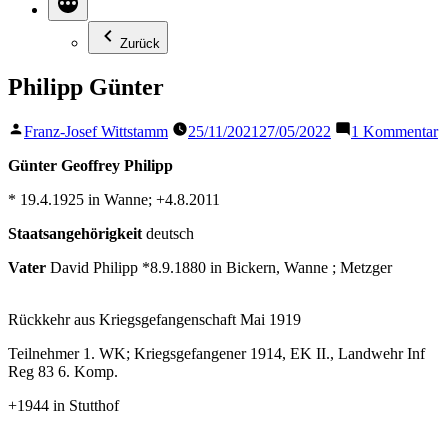
Zurück
Philipp Günter
Veröffentlicht
z
Franz-Josef Wittstamm
25/11/2021
27/05/2022
1 Kommentar
von
P
G
Günter Geoffrey Philipp
* 19.4.1925 in Wanne; +4.8.2011
Staatsangehörigkeit
deutsch
Vater
David Philipp *8.9.1880 in Bickern, Wanne ; Metzger
Rückkehr aus Kriegsgefangenschaft Mai 1919
Teilnehmer 1. WK; Kriegsgefangener 1914, EK II., Landwehr Inf
Reg 83 6. Komp.
+1944 in Stutthof