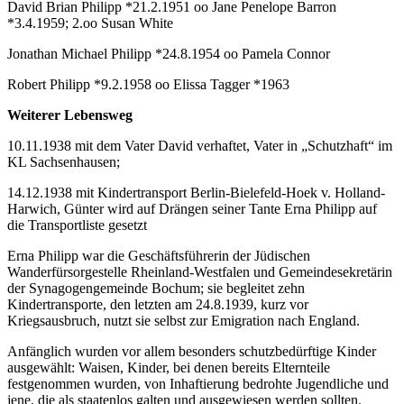
David Brian Philipp *21.2.1951 oo Jane Penelope Barron
*3.4.1959; 2.oo Susan White
Jonathan Michael Philipp *24.8.1954 oo Pamela Connor
Robert Philipp *9.2.1958 oo Elissa Tagger *1963
Weiterer Lebensweg
10.11.1938 mit dem Vater David verhaftet, Vater in „Schutzhaft“ im
KL Sachsenhausen;
14.12.1938 mit Kindertransport Berlin-Bielefeld-Hoek v. Holland-
Harwich, Günter wird auf Drängen seiner Tante Erna Philipp auf
die Transportliste gesetzt
Erna Philipp war die Geschäftsführerin der Jüdischen
Wanderfürsorgestelle Rheinland-Westfalen und Gemeindesekretärin
der Synagogengemeinde Bochum; sie begleitet zehn
Kindertransporte, den letzten am 24.8.1939, kurz vor
Kriegsausbruch, nutzt sie selbst zur Emigration nach England.
Anfänglich wurden vor allem besonders schutzbedürftige Kinder
ausgewählt: Waisen, Kinder, bei denen bereits Elternteile
festgenommen wurden, von Inhaftierung bedrohte Jugendliche und
jene, die als staatenlos galten und ausgewiesen werden sollten.