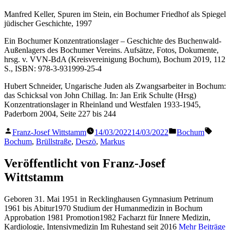
Manfred Keller, Spuren im Stein, ein Bochumer Friedhof als Spiegel
jüdischer Geschichte, 1997
Ein Bochumer Konzentrationslager – Geschichte des Buchenwald-
Außenlagers des Bochumer Vereins. Aufsätze, Fotos, Dokumente,
hrsg. v. VVN-BdA (Kreisvereinigung Bochum), Bochum 2019, 112
S., ISBN: 978-3-931999-25-4
Hubert Schneider, Ungarische Juden als Zwangsarbeiter in Bochum:
das Schicksal von John Chillag. In: Jan Erik Schulte (Hrsg)
Konzentrationslager in Rheinland und Westfalen 1933-1945,
Paderborn 2004, Seite 227 bis 244
Veröffentlicht
Veröffentlicht
Schla
Franz-Josef Wittstamm
14/03/2022
14/03/2022
Bochum
von
in
Bochum
,
Brüllstraße
,
Deszö
,
Markus
Veröffentlicht von Franz-Josef
Wittstamm
Geboren 31. Mai 1951 in Recklinghausen Gymnasium Petrinum
1961 bis Abitur1970 Studium der Humanmedizin in Bochum
Approbation 1981 Promotion1982 Facharzt für Innere Medizin,
Kardiologie, Intensivmedizin Im Ruhestand seit 2016
Mehr Beiträge