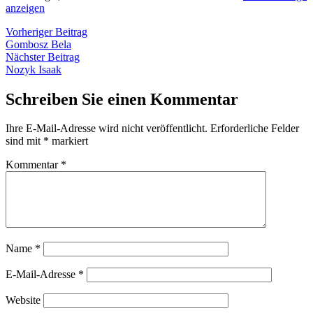
anzeigen
Beitragsnavigation
Vorheriger
Vorheriger Beitrag
Beitrag:
Gombosz Bela
Nächster
Nächster Beitrag
Beitrag:
Nozyk Isaak
Schreiben Sie einen Kommentar
Ihre E-Mail-Adresse wird nicht veröffentlicht.
Erforderliche Felder
sind mit
*
markiert
Kommentar
*
Name
*
E-Mail-Adresse
*
Website