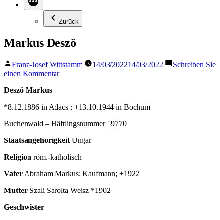
Zurück
Markus Deszö
Veröffentlicht
Franz-Josef Wittstamm
14/03/2022
14/03/2022
Schreiben Sie
von
zu
einen Kommentar
Markus
Deszö Markus
Deszö
*8.12.1886 in Adacs ; +13.10.1944 in Bochum
Buchenwald – Häftlingsnummer 59770
Staatsangehörigkeit
Ungar
Religion
röm.-katholisch
Vater
Abraham Markus; Kaufmann; +1922
Mutter
Szali Sarolta Weisz *1902
Geschwister
–