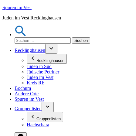
Zum
Spuren im Vest
Inhalt
Juden im Vest Recklinghausen
springen
Suchen
nach:
Recklinghausen
Recklinghausen
Juden in Süd
Jüdische Petriner
Juden im Vest
Kreis RE
Bochum
Andere Orte
Spuren im Vest
Gruppenlisten
Gruppenlisten
Hachschara