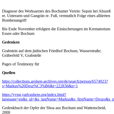
Diagnose des Werksarztes des Bochumer Verein: Sepsis bei Abszeß
re. Unterarm und Gangrän re. Fuß, vermutlich Folge eines alliierten
Bombenangriff
Bis Ende November erfolgten die Einäscherungen im Krematorium
Essen oder Bochum
Gedenken
Grabstein auf dem jüdischen Friedhof Bochum, Wasserstraße;
Gräberfeld V, Grabstelle
Pages of Testimony für
Quellen
https://collections.arolsen-archives.org/de/search/person/6574923?
s=Markus%20Desz%C3%B6&t=222836&p=1
https://yvng.yadvashem.org/index.html?
language=en&s_id=&s_lastName=Markus&s_firstName=Deszo&s_pla
Gedenkbuch der Opfer der Shoa aus Bochum und Wattenscheid,
2000