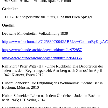
1949 Sohn Heinz in Mailand, Später Cremona
Gedenken
19.10.2018 Stolpersteine für Julius, Dina und Ellen Spiegel
Quellen
Deutsche Minderheiten-Volkszählung 1939
https://www.bochum.de/C125830C0042AB74/vwContentByKey/W
https://www.bundesarchiv.de/gedenkbuch/de972857
https://www.bundesarchiv.de/gedenkbuch/de844356
Ralf Piorr / Peter Witte (Hg.) Ohne Rückkehr. Die Deportation der
Juden aus dem Regierungsbezirk Arnsberg nach Zamość im April
1942; Klartext, Essen 2012
Hubert Schneider, Die Entjudung des Wohnraums: Judenhäuser in
Bochum; Münster, 2010
Hubert Schneider, Leben nach dem Überleben: Juden in Bochum
nach 1945; LIT Verlag 2014