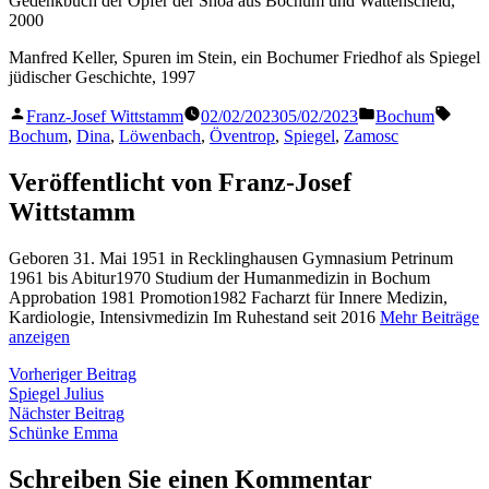
Gedenkbuch der Opfer der Shoa aus Bochum und Wattenscheid,
2000
Manfred Keller, Spuren im Stein, ein Bochumer Friedhof als Spiegel
jüdischer Geschichte, 1997
Veröffentlicht
Veröffentlicht
Schla
Franz-Josef Wittstamm
02/02/2023
05/02/2023
Bochum
von
in
Bochum
,
Dina
,
Löwenbach
,
Öventrop
,
Spiegel
,
Zamosc
Veröffentlicht von Franz-Josef
Wittstamm
Geboren 31. Mai 1951 in Recklinghausen Gymnasium Petrinum
1961 bis Abitur1970 Studium der Humanmedizin in Bochum
Approbation 1981 Promotion1982 Facharzt für Innere Medizin,
Kardiologie, Intensivmedizin Im Ruhestand seit 2016
Mehr Beiträge
anzeigen
Beitragsnavigation
Vorheriger
Vorheriger Beitrag
Beitrag:
Spiegel Julius
Nächster
Nächster Beitrag
Beitrag:
Schünke Emma
Schreiben Sie einen Kommentar