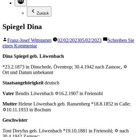
Zurück
Spiegel Dina
Veröffentlicht
Franz-Josef Wittstamm
02/02/2023
05/02/2023
Schreiben Sie
von
zu
einen Kommentar
Spiegel
Dina Spiegel geb. Löwenbach
Dina
*23.2.1873 in Dinschede, Öventrop; 30.4.1942 nach Zamosc, ✡
Ort und Datum unbekannt
Staatsangehörigkeit
deutsch
Vater
Bendix Löwenbach ✡16.2.1907 in Freienohl
Mutter
Helene Löwenbach geb. Ransenberg *18.8.1852 in Calle;
✡10.11.1933 in Bochum
Geschwister
Toni Dreyfus geb. Löwenbach *19.10.1881 in Freienohl; ✡ nach
30.4.1942 Zamosc;