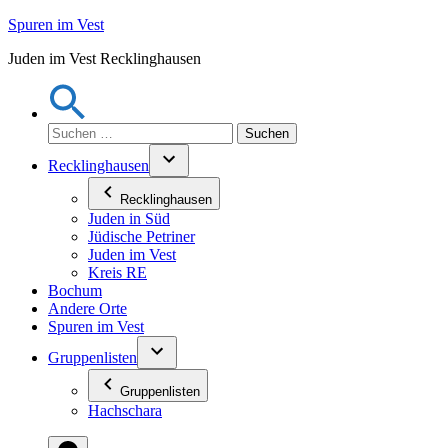
Zum
Spuren im Vest
Inhalt
Juden im Vest Recklinghausen
springen
Suchen
nach:
Recklinghausen
Recklinghausen
Juden in Süd
Jüdische Petriner
Juden im Vest
Kreis RE
Bochum
Andere Orte
Spuren im Vest
Gruppenlisten
Gruppenlisten
Hachschara