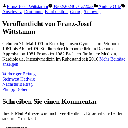
Veröffentlicht
Veröffentlicht
S
Franz-Josef Wittstamm
09/02/2023
07/12/2023
Andere Orte
von
in
Auschwitz
,
Dortmund
,
Fabrikaktion
,
Georg
,
Steinweg
Veröffentlicht von Franz-Josef
Wittstamm
Geboren 31. Mai 1951 in Recklinghausen Gymnasium Petrinum
1961 bis Abitur1970 Studium der Humanmedizin in Bochum
Approbation 1981 Promotion1982 Facharzt für Innere Medizin,
Kardiologie, Intensivmedizin Im Ruhestand seit 2016
Mehr Beiträge
anzeigen
Beitragsnavigation
Vorheriger
Vorheriger Beitrag
Beitrag:
Steinweg Hedwig
Nächster
Nächster Beitrag
Beitrag:
Philipp Robert
Schreiben Sie einen Kommentar
Ihre E-Mail-Adresse wird nicht veröffentlicht.
Erforderliche Felder
sind mit
*
markiert