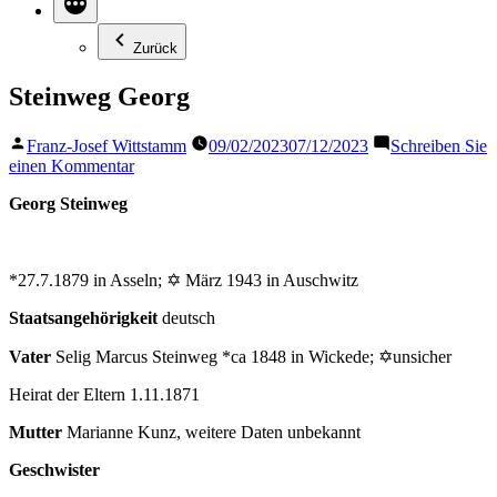
Zurück
Steinweg Georg
Veröffentlicht
Franz-Josef Wittstamm
09/02/2023
07/12/2023
Schreiben Sie
von
zu
einen Kommentar
Steinweg
Georg Steinweg
Georg
*27.7.1879 in Asseln; ✡ März 1943 in Auschwitz
Staatsangehörigkeit
deutsch
Vater
Selig Marcus Steinweg *ca 1848 in Wickede; ✡unsicher
Heirat der Eltern 1.11.1871
Mutter
Marianne Kunz, weitere Daten unbekannt
Geschwister