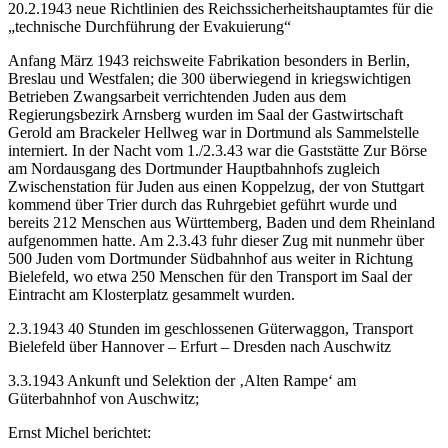
20.2.1943 neue Richtlinien des Reichssicherheitshauptamtes für die
„technische Durchführung der Evakuierung“
Anfang März 1943 reichsweite Fabrikation besonders in Berlin,
Breslau und Westfalen; die 300 überwiegend in kriegswichtigen
Betrieben Zwangsarbeit verrichtenden Juden aus dem
Regierungsbezirk Arnsberg wurden im Saal der Gastwirtschaft
Gerold am Brackeler Hellweg war in Dortmund als Sammelstelle
interniert. In der Nacht vom 1./2.3.43 war die Gaststätte Zur Börse
am Nordausgang des Dortmunder Hauptbahnhofs zugleich
Zwischenstation für Juden aus einen Koppelzug, der von Stuttgart
kommend über Trier durch das Ruhrgebiet geführt wurde und
bereits 212 Menschen aus Württemberg, Baden und dem Rheinland
aufgenommen hatte. Am 2.3.43 fuhr dieser Zug mit nunmehr über
500 Juden vom Dortmunder Südbahnhof aus weiter in Richtung
Bielefeld, wo etwa 250 Menschen für den Transport im Saal der
Eintracht am Klosterplatz gesammelt wurden.
2.3.1943 40 Stunden im geschlossenen Güterwaggon, Transport
Bielefeld über Hannover – Erfurt – Dresden nach Auschwitz
3.3.1943 Ankunft und Selektion der ‚Alten Rampe‘ am
Güterbahnhof von Auschwitz;
Ernst Michel berichtet: