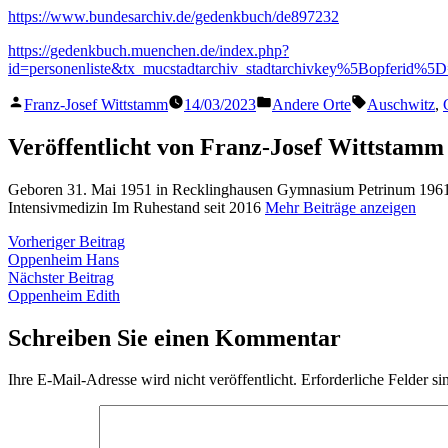
https://www.bundesarchiv.de/gedenkbuch/de897232
https://gedenkbuch.muenchen.de/index.php?
id=personenliste&tx_mucstadtarchiv_stadtarchivkey%5Bopferid%
Veröffentlicht
Veröffentlicht
Schlagwörter
Franz-Josef Wittstamm
14/03/2023
Andere Orte
Auschwitz
,
von
in
Veröffentlicht von Franz-Josef Wittstamm
Geboren 31. Mai 1951 in Recklinghausen Gymnasium Petrinum 1961 
Intensivmedizin Im Ruhestand seit 2016
Mehr Beiträge anzeigen
Beitragsnavigation
Vorheriger
Vorheriger Beitrag
Beitrag:
Oppenheim Hans
Nächster
Nächster Beitrag
Beitrag:
Oppenheim Edith
Schreiben Sie einen Kommentar
Ihre E-Mail-Adresse wird nicht veröffentlicht.
Erforderliche Felder si