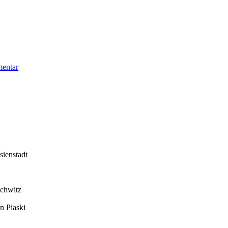
zu
mentar
Keins
Gary
sienstadt
schwitz
n Piaski