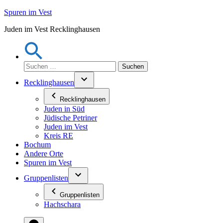
Zum
Spuren im Vest
Inhalt
Juden im Vest Recklinghausen
springen
Suchen
nach:
Recklinghausen
Recklinghausen
Juden in Süd
Jüdische Petriner
Juden im Vest
Kreis RE
Bochum
Andere Orte
Spuren im Vest
Gruppenlisten
Gruppenlisten
Hachschara