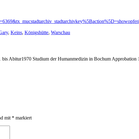
5D=6369&tx_mucstadtarchiv_stadtarchivkey%5Baction%5D=showopfe
:
Gary
,
Keins
,
Königshütte
,
Warschau
bis Abitur1970 Studium der Humanmedizin in Bochum Approbation 19
nd mit
*
markiert