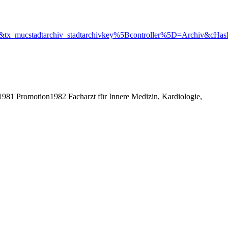
r&tx_mucstadtarchiv_stadtarchivkey%5Bcontroller%5D=Archiv&cHa
81 Promotion1982 Facharzt für Innere Medizin, Kardiologie,