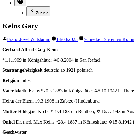
Zurück
Keins Gary
Veröffentlicht
Franz-Josef Wittstamm
14/03/2023
Schreiben Sie einen Kom
von
Gerhard Alfred Gary Keins
*1.1.1909 in Königshütte; ✡6.8.2004 in San Rafael
Staatsangehörigkeit
deutsch; ab 1921 polnisch
Religion
jüdisch
Vater
Martin Keins *20.3.1883 in Königshütte; ✡5.10.1942 in There
Heirat der Eltern 19.3.1908 in Zabrze (Hindenburg)
Mutter
Hildegard Krebs *19.4.1885 in Beuthen; ✡ 16.7.1943 in Au
Onkel
Dr. med. Max Keins *28.4.1887 in Königshütte; ✡15.8.1942 i
Geschwister