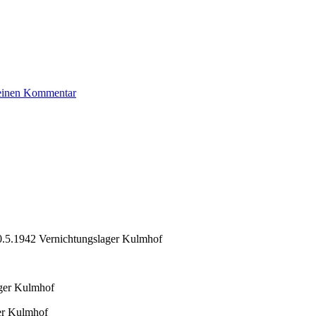
zu
 einen Kommentar
Rosenbaum
Jakob
0.5.1942 Vernichtungslager Kulmhof
ager Kulmhof
er Kulmhof