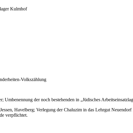
slager Kulmhof
inderheiten-Volkszählung
­be­nen­nung der noch bestehenden in „Jü­di­sches Ar­beits­ein­satz­la
essen, Havelberg; Verlegung der Chaluzim in das Lehrgut Neuendorf im
e verpflichtet.