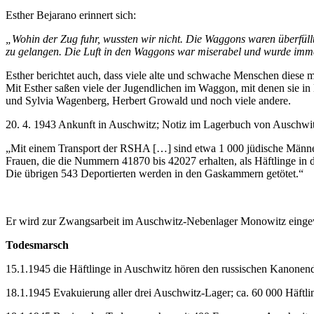
Esther Bejarano erinnert sich:
„Wohin der Zug fuhr, wussten wir nicht. Die Waggons waren überfüll
zu gelangen. Die Luft in den Waggons war miserabel und wurde imme
Esther berichtet auch, dass viele alte und schwache Menschen diese 
Mit Esther saßen viele der Jugendlichen im Waggon, mit denen sie
und Sylvia Wagenberg, Herbert Growald und noch viele andere.
20. 4. 1943 Ankunft in Auschwitz; Notiz im Lagerbuch von Auschwit
„Mit einem Transport der RSHA […] sind etwa 1 000 jüdische Männe
Frauen, die die Nummern 41870 bis 42027 erhalten, als Häftlinge in 
Die übrigen 543 Deportierten werden in den Gaskammern getötet.“
Er wird zur Zwangsarbeit im Auschwitz-Nebenlager Monowitz eingew
Todesmarsch
15.1.1945 die Häftlinge in Auschwitz hören den russischen Kanone
18.1.1945 Evakuierung aller drei Auschwitz-Lager; ca. 60 000 Häft