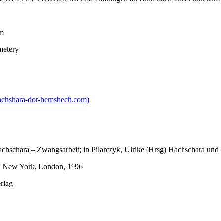
um
metery
 DOKUMENTE – הכשרות החלוץ בגרמניה – דור המשך (hachshara-dor-hemshech.com)
schara – Zwangsarbeit; in Pilarczyk, Ulrike (Hrsg) Hachschara und 
, New York, London, 1996
rlag