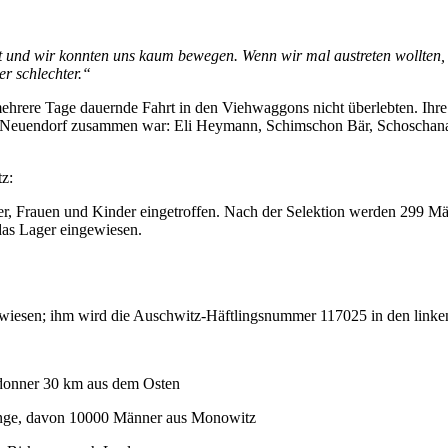
t und wir konnten uns kaum bewegen. Wenn wir mal austreten wollten,
r schlechter.“
mehrere Tage dauernde Fahrt in den Viehwaggons nicht überlebten. Ihr
 in Neuendorf zusammen war: Eli Heymann, Schimschon Bär, Schoschan
z:
r, Frauen und Kinder eingetroffen. Nach der Selektion werden 299 Mä
das Lager eingewiesen.
iesen; ihm wird die Auschwitz-Häftlingsnummer 117025 in den linken
ndonner 30 km aus dem Osten
linge, davon 10000 Männer aus Monowitz