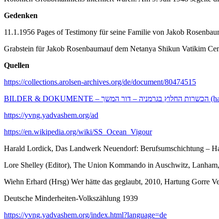
Gedenken
11.1.1956 Pages of Testimony für seine Familie von Jakob Rosenba
Grabstein für Jakob Rosenbaumauf dem Netanya Shikun Vatikim Ce
Quellen
https://collections.arolsen-archives.org/de/document/80474515
BILDER &
https://yvng.yadvashem.org/ad
https://en.wikipedia.org/wiki/SS_Ocean_Vigour
Harald Lordick, Das Landwerk Neuendorf: Berufsumschichtung – Hach
Lore Shelley (Editor), The Union Kommando in Auschwitz, Lanham
Wiehn Erhard (Hrsg) Wer hätte das geglaubt, 2010, Hartung Gorre Ve
Deutsche Minderheiten-Volkszählung 1939
https://yvng.yadvashem.org/index.html?language=de