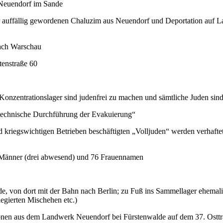
 Neuendorf im Sande
vor auffällig gewordenen Chaluzim aus Neuendorf und Deportation auf L
nach Warschau
tenstraße 60
Konzentrationslager sind judenfrei zu machen und sämtliche Juden sin
 „technische Durchführung der Evakuierung“
d kriegswichtigen Betrieben beschäftigten „Volljuden“ werden verhafte
6 Männer (drei abwesend) und 76 Frauennamen
 von dort mit der Bahn nach Berlin; zu Fuß ins Sammellager ehemali
legierten Mischehen etc.)
sonen aus dem Landwerk Neuendorf bei Fürstenwalde auf dem 37. Osttr