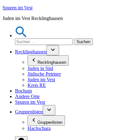
Zum
Spuren im Vest
Inhalt
Juden im Vest Recklinghausen
springen
Suchen
nach:
Recklinghausen
Recklinghausen
Juden in Süd
Jüdische Petriner
Juden im Vest
Kreis RE
Bochum
Andere Orte
Spuren im Vest
Gruppenlisten
Gruppenlisten
Hachschara