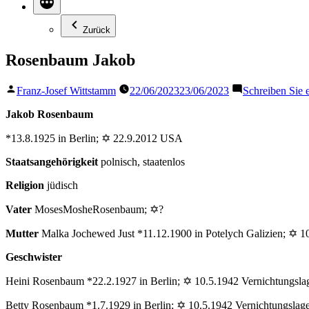
Zurück
Rosenbaum Jakob
Veröffentlicht
Franz-Josef Wittstamm
22/06/2023
23/06/2023
Schreiben Sie
von
Jakob Rosenbaum
*13.8.1925 in Berlin; ✡ 22.9.2012 USA
Staatsangehörigkeit
polnisch, staatenlos
Religion
jüdisch
Vater
MosesMosheRosenbaum; ✡?
Mutter
Malka Jochewed Just *11.12.1900 in Potelych Galizien; ✡ 1
Geschwister
Heini Rosenbaum *22.2.1927 in Berlin; ✡ 10.5.1942 Vernichtungsl
Betty Rosenbaum *1.7.1929 in Berlin; ✡ 10.5.1942 Vernichtungslag