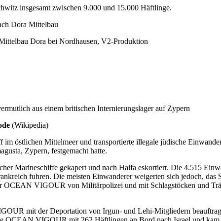
hwitz insgesamt zwischen 9.000 und 15.000 Häftlinge.
ch Dora Mittelbau
Mittelbau Dora bei Nordhausen, V2-Produktion
tlich aus einem britischen Internierungslager auf Zypern
ode
(Wikipedia)
tlichen Mittelmeer und transportierte illegale jüdische Einwanderer
gusta, Zypern, festgemacht hatte.
er Marineschiffe gekapert und nach Haifa eskortiert. Die 4.515 Einw
reich fuhren. Die meisten Einwanderer weigerten sich jedoch, das Sc
er OCEAN VIGOUR von Militärpolizei und mit Schlagstöcken und Trän
UR mit der Deportation von Irgun- und Lehi-Mitgliedern beauftragt, 
 die OCEAN VIGOUR mit 262 Häftlingen an Bord nach Israel und kam dre