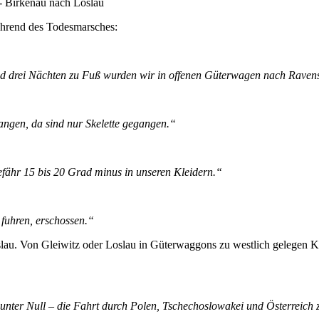
- Birkenau nach Loslau
ährend des Todesmarsches:
und drei Nächten zu Fuß wurden wir in offenen Güterwagen nach Raven
ngen, da sind nur Skelette gegangen.“
efähr 15 bis 20 Grad minus in unseren Kleidern.“
fuhren, erschossen.“
lau. Von Gleiwitz oder Loslau in Güterwaggons zu westlich gelegen 
nter Null – die Fahrt durch Polen, Tschechoslowakei und Österreich