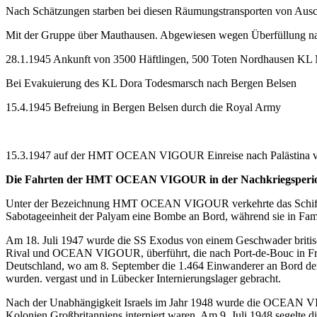
Nach Schätzungen starben bei diesen Räumungstransporten von Ausc
Mit der Gruppe über Mauthausen. Abgewiesen wegen Überfüllung na
28.1.1945 Ankunft von 3500 Häftlingen, 500 Toten Nordhausen KL 
Bei Evakuierung des KL Dora Todesmarsch nach Bergen Belsen
15.4.1945 Befreiung in Bergen Belsen durch die Royal Army
15.3.1947 auf der HMT OCEAN VIGOUR Einreise nach Palästina vermu
Die Fahrten der HMT OCEAN VIGOUR in der Nachkriegsperi
Unter der Bezeichnung HMT OCEAN VIGOUR verkehrte das Schiff im ös
Sabotageeinheit der Palyam eine Bombe an Bord, während sie in Fama
Am 18. Juli 1947 wurde die SS Exodus von einem Geschwader britisch
Rival und OCEAN VIGOUR, überführt, die nach Port-de-Bouc in Frank
Deutschland, wo am 8. September die 1.464 Einwanderer an Bord d
wurden. vergast und in Lübecker Internierungslager gebracht.
Nach der Unabhängigkeit Israels im Jahr 1948 wurde die OCEAN VIGO
Kolonien Großbritanniens interniert waren. Am 9. Juli 1948 segelte