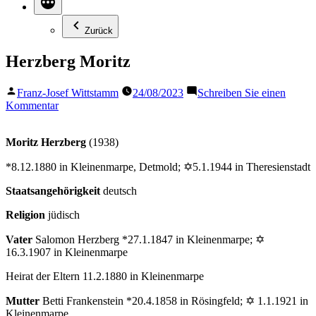
Zurück
Herzberg Moritz
Veröffentlicht
Franz-Josef Wittstamm
24/08/2023
Schreiben Sie einen
von
zu
Kommentar
Herzberg
Moritz
Moritz Herzberg
(1938)
*8.12.1880 in Kleinenmarpe, Detmold; ✡5.1.1944 in Theresienstadt
Staatsangehörigkeit
deutsch
Religion
jüdisch
Vater
Salomon Herzberg *27.1.1847 in Kleinenmarpe; ✡
16.3.1907 in Kleinenmarpe
Heirat der Eltern 11.2.1880 in Kleinenmarpe
Mutter
Betti Frankenstein *20.4.1858 in Rösingfeld; ✡ 1.1.1921 in
Kleinenmarpe