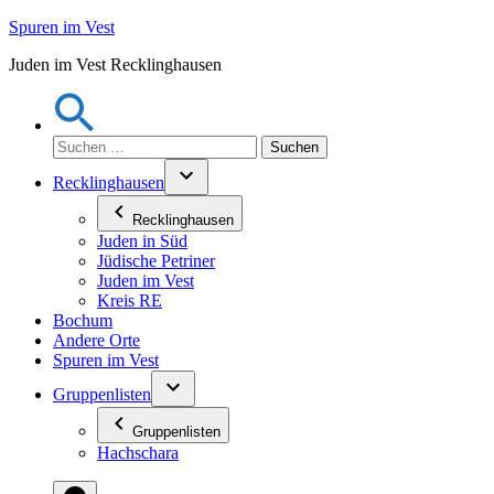
Zum
Spuren im Vest
Inhalt
Juden im Vest Recklinghausen
springen
Suchen
nach:
Recklinghausen
Recklinghausen
Juden in Süd
Jüdische Petriner
Juden im Vest
Kreis RE
Bochum
Andere Orte
Spuren im Vest
Gruppenlisten
Gruppenlisten
Hachschara