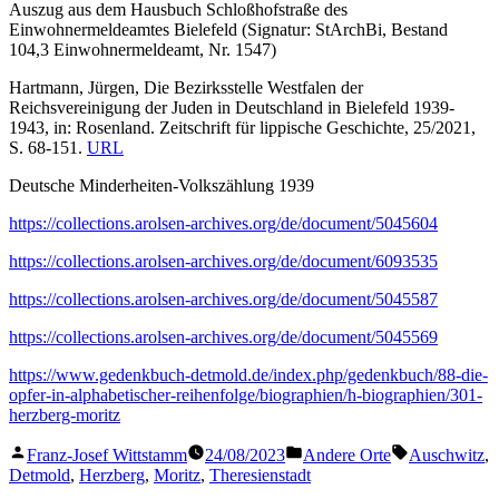
Auszug aus dem Hausbuch Schloßhofstraße des
Einwohnermeldeamtes Bielefeld (Signatur: StArchBi, Bestand
104,3 Einwohnermeldeamt, Nr. 1547)
Hartmann, Jürgen, Die Bezirksstelle Westfalen der
Reichsvereinigung der Juden in Deutschland in Bielefeld 1939-
1943, in: Rosenland. Zeitschrift für lippische Geschichte, 25/2021,
S. 68-151.
URL
Deutsche Minderheiten-Volkszählung 1939
https://collections.arolsen-archives.org/de/document/5045604
https://collections.arolsen-archives.org/de/document/6093535
https://collections.arolsen-archives.org/de/document/5045587
https://collections.arolsen-archives.org/de/document/5045569
https://www.gedenkbuch-detmold.de/index.php/gedenkbuch/88-die-
opfer-in-alphabetischer-reihenfolge/biographien/h-biographien/301-
herzberg-moritz
Veröffentlicht
Veröffentlicht
Schlagwörter
Franz-Josef Wittstamm
24/08/2023
Andere Orte
Auschwitz
,
von
in
Detmold
,
Herzberg
,
Moritz
,
Theresienstadt