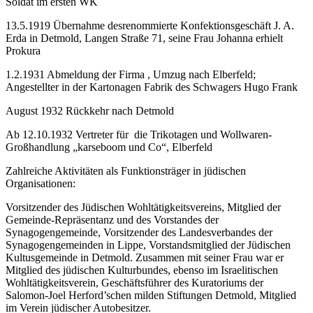
Soldat im ersten WK
13.5.1919 Übernahme desrenommierte Konfektionsgeschäft J. A.
Erda in Detmold, Langen Straße 71, seine Frau Johanna erhielt
Prokura
1.2.1931 Abmeldung der Firma , Umzug nach Elberfeld;
Angestellter in der Kartonagen Fabrik des Schwagers Hugo Frank
August 1932 Rückkehr nach Detmold
Ab 12.10.1932 Vertreter für die Trikotagen und Wollwaren-
Großhandlung „karseboom und Co“, Elberfeld
Zahlreiche Aktivitäten als Funktionsträger in jüdischen
Organisationen:
Vorsitzender des Jüdischen Wohltätigkeitsvereins, Mitglied der
Gemeinde-Repräsentanz und des Vorstandes der
Synagogengemeinde, Vorsitzender des Landesverbandes der
Synagogengemeinden in Lippe, Vorstandsmitglied der Jüdischen
Kultusgemeinde in Detmold. Zusammen mit seiner Frau war er
Mitglied des jüdischen Kulturbundes, ebenso im Israelitischen
Wohltätigkeitsverein, Geschäftsführer des Kuratoriums der
Salomon-Joel Herford’schen milden Stiftungen Detmold, Mitglied
im Verein jüdischer Autobesitzer.