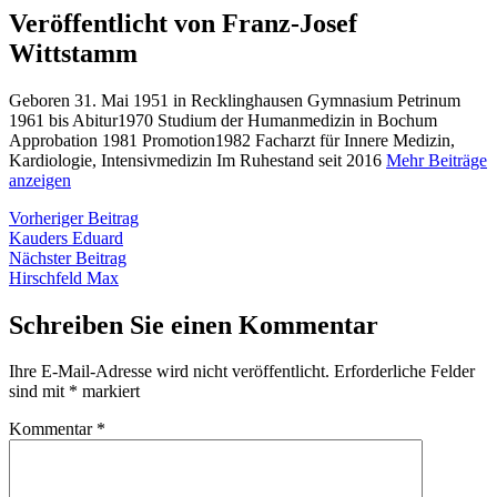
Veröffentlicht von Franz-Josef
Wittstamm
Geboren 31. Mai 1951 in Recklinghausen Gymnasium Petrinum
1961 bis Abitur1970 Studium der Humanmedizin in Bochum
Approbation 1981 Promotion1982 Facharzt für Innere Medizin,
Kardiologie, Intensivmedizin Im Ruhestand seit 2016
Mehr Beiträge
anzeigen
Beitragsnavigation
Vorheriger
Vorheriger Beitrag
Beitrag:
Kauders Eduard
Nächster
Nächster Beitrag
Beitrag:
Hirschfeld Max
Schreiben Sie einen Kommentar
Ihre E-Mail-Adresse wird nicht veröffentlicht.
Erforderliche Felder
sind mit
*
markiert
Kommentar
*