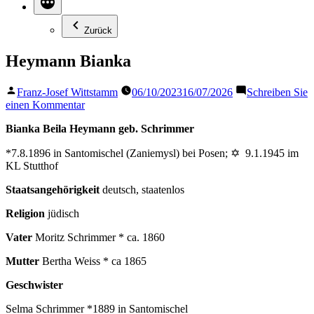
Zurück
Heymann Bianka
Veröffentlicht
Franz-Josef Wittstamm
06/10/2023
16/07/2026
Schreiben Sie
von
zu
einen Kommentar
Heymann
Bianka Beila Heymann geb. Schrimmer
Bianka
*7.8.1896 in Santomischel (Zaniemysl) bei Posen; ✡ 9.1.1945 im
KL Stutthof
Staatsangehörigkeit
deutsch, staatenlos
Religion
jüdisch
Vater
Moritz Schrimmer * ca. 1860
Mutter
Bertha Weiss * ca 1865
Geschwister
Selma Schrimmer *1889 in Santomischel