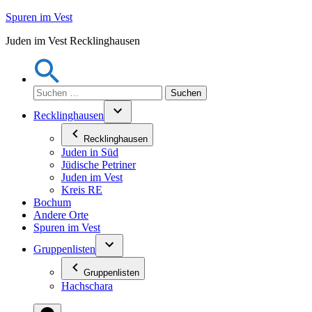
Zum
Spuren im Vest
Inhalt
Juden im Vest Recklinghausen
springen
Suchen
nach:
Recklinghausen
Recklinghausen
Juden in Süd
Jüdische Petriner
Juden im Vest
Kreis RE
Bochum
Andere Orte
Spuren im Vest
Gruppenlisten
Gruppenlisten
Hachschara