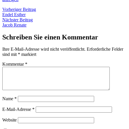
Beitragsnavigation
Vorheriger
Vorheriger Beitrag
Beitrag:
Endel Esther
Nächster
Nächster Beitrag
Beitrag:
Jacob Renate
Schreiben Sie einen Kommentar
Ihre E-Mail-Adresse wird nicht veröffentlicht.
Erforderliche Felder
sind mit
*
markiert
Kommentar
*
Name
*
E-Mail-Adresse
*
Website