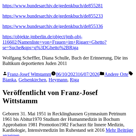
https://www.bundesarchiv.de/gedenkbuch/de855281
https://www.bundesarchiv.de/gedenkbuch/de855233
https://www.bundesarchiv.de/gedenkbuch/de855336
https://objekte.jmberlin.de/object/jmb-obj-
116602/Namenliste+von+Frauen+im+Rigaer+Ghetto?
se=Suche&qps=q%3DGhetto%2BRiga
Wolfgang Scheffler, Diana Schulle, Buch der Erinnerung, Die ins
Baltikum deportierten Juden 2011
Veröffentlicht
Veröffentlicht
S
Franz-Josef Wittstamm
06/10/2023
16/07/2026
Andere Orte
von
in
Bianka
,
Gelsenkirchen
,
Heymann
,
Riga
Veröffentlicht von Franz-Josef
Wittstamm
Geboren 31. Mai 1951 in Recklinghausen Gymnasium Petrinum
1961 bis Abitur1970 Studium der Humanmedizin in Bochum
Approbation 1981 Promotion1982 Facharzt für Innere Medizin,
Kardiologie, Intensivmedizin Im Ruhestand seit 2016
Mehr Beiträge
anzeigen