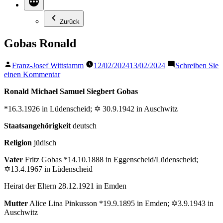
Zurück
Gobas Ronald
Veröffentlicht
Franz-Josef Wittstamm
12/02/2024
13/02/2024
Schreiben Sie
von
zu
einen Kommentar
Gobas
Ronald Michael Samuel Siegbert Gobas
Ronald
*16.3.1926 in Lüdenscheid; ✡ 30.9.1942 in Auschwitz
Staatsangehörigkeit
deutsch
Religion
jüdisch
Vater
Fritz Gobas *14.10.1888 in Eggenscheid/Lüdenscheid;
✡13.4.1967 in Lüdenscheid
Heirat der Eltern 28.12.1921 in Emden
Mutter
Alice Lina Pinkusson *19.9.1895 in Emden; ✡3.9.1943 in
Auschwitz