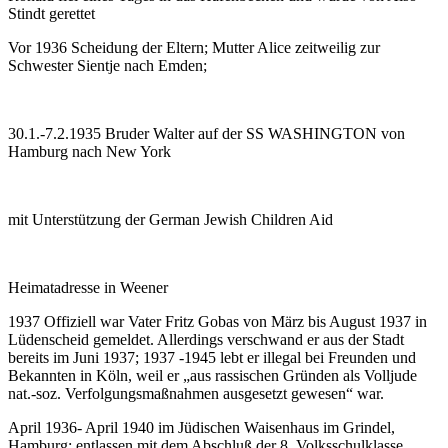
Stindt gerettet
Vor 1936 Scheidung der Eltern; Mutter Alice zeitweilig zur
Schwester Sientje nach Emden;
30.1.-7.2.1935 Bruder Walter auf der SS WASHINGTON von
Hamburg nach New York
mit Unterstützung der German Jewish Children Aid
Heimatadresse in Weener
1937 Offiziell war Vater Fritz Gobas von März bis August 1937 in
Lüdenscheid gemeldet. Allerdings verschwand er aus der Stadt
bereits im Juni 1937; 1937 -1945 lebt er illegal bei Freunden und
Bekannten in Köln, weil er „aus rassischen Gründen als Volljude
nat.-soz. Ver­folgungsmaßnahmen ausgesetzt gewesen“ war.
April 1936- April 1940 im Jüdischen Waisenhaus im Grindel,
Hamburg; entlassen mit dem Abschluß der 8. Volksschulklasse