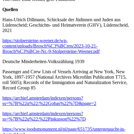
Quellen
Hans-Ulrich Dillmann, Schicksale der Jüdinnen und Juden aus
Lüdenscheid; Geschichts- und Heimatverein (GHV), Lüdenscheid,
2021
https://stolpersteine-weener.de/wp-
content/uploads/Brosch%C3%BCren/2023-10-21-
Brosch%C3%BCre-Nr.-9-Stolpersteine-Weener.pdf
Deutsche Minderheiten-Volkszählung 1939
Passenger and Crew Lists of Vessels Arriving at New York, New
York, 1897-1957 (National Archives Microfilm Publication T715,
roll 5605); Records of the Immigration and Naturalization Service,
Record Group 85
https://archief.amsterdam/indexen/persons?
ss=%7B%22q%22:%22Gobas%22%7D&page=2
https://archief.amsterdam/indexen/persons?
ss=%7B%22q%22:%22Pinkusson%22%7D
https://www.joodsmonument.nl/nl/page/651735/untergetaucht-in-