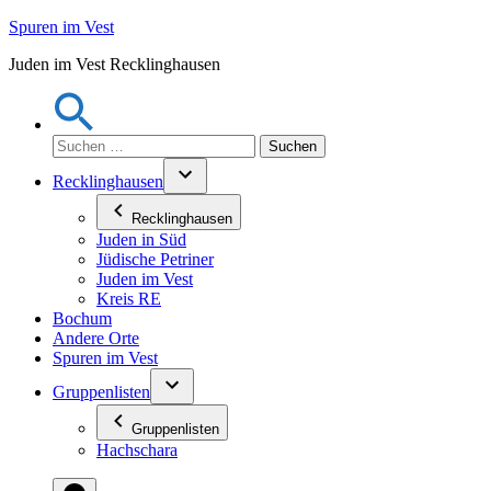
Zum
Spuren im Vest
Inhalt
Juden im Vest Recklinghausen
springen
Suchen
nach:
Recklinghausen
Recklinghausen
Juden in Süd
Jüdische Petriner
Juden im Vest
Kreis RE
Bochum
Andere Orte
Spuren im Vest
Gruppenlisten
Gruppenlisten
Hachschara