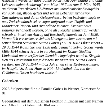
festgestellt wurde. Er habe „ohne polizeiliche Anmeldung und ohne
Lebensmittelmarkenbezug“ von Mitte 1937 bis zum 6. März 1945,
an diesem Tag rückten US-Panzer ins linksrheinische Stadtgebiet
von Köln ein, illegal gelebt und sei­nen Lebensunterhalt von
Zuwendungen und durch Gelegenheitsar­beiten bestritten, sagte er
aus. Zwischendurch sei er sogar aufgrund eines Un­falls und
zahlreicher Rippen- und Armbrüche in einem Krankenhaus
stationär behandelt worden, ohne als Illegaler enttarnt zu werden,
schrieb er in seinem Antrag auf Beschädigtenrente im Juni 1950.
Vermutlich versteckte er sich als Untergetauchter zusamemn mit
seiner älteren Schwester Selma Gobas (*11.01.1882 Lüdenscheid –
29.06.1944 Köln). Sie war 1938 untergetaucht. Selma Gobas wurde
Mitte 1944 schwer krank in ein Hospital im Köl­ner Stadtteil
Lindenthal unter verfälscher Identität eingeliefert worden. Sie gab
sich als Protestantin mit falöschem Wohnsitz aus. Selma Gobas
verstarb am 29.06.1944 mit 62 Jahren an einer Krebserkrankung
im Hos­pital St. Anna-Haus in Köln-Lindenthal, das von dem
Cellitinnen-Or­den betrieben wurde.“
Gedenken
2023 Stolpersteine für die Familie Gobas in Weener, Norderstraße
81
Gedenkstele auf dem Jüdischen Friedhof in Emden mit dem Namen
von Alice Lina Gobas, geb. Pinkusson