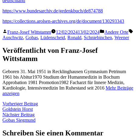
deutschland
https://www.bundesarchiv.de/gedenkbuch/de874788
https://collections.arolsen-archives.org/de/document/130293343
Veröffentlicht
Veröffentlicht
S
Franz-Josef Wittstamm
12/02/2024
13/02/2024
Andere Orte
von
in
Auschwitz
,
Gobas
,
Lüdenscheid
,
Ronald
,
Schniebinchen
,
Weener
Veröffentlicht von Franz-Josef
Wittstamm
Geboren 31. Mai 1951 in Recklinghausen Gymnasium Petrinum
1961 bis Abitur1970 Studium der Humanmedizin in Bochum
Approbation 1981 Promotion1982 Facharzt für Innere Medizin,
Kardiologie, Intensivmedizin Im Ruhestand seit 2016
Mehr Beiträge
anzeigen
Beitragsnavigation
Vorheriger
Vorheriger Beitrag
Beitrag:
Goldstein Horst
Nächster
Nächster Beitrag
Beitrag:
Gobas Siegmund
Schreiben Sie einen Kommentar