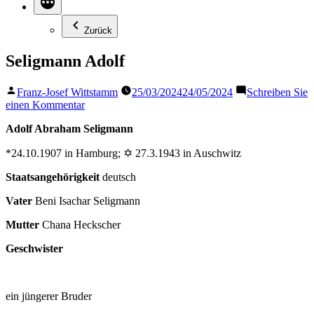
Zurück
Seligmann Adolf
Veröffentlicht
Franz-Josef Wittstamm
25/03/2024
24/05/2024
Schreiben Sie
von
zu
einen Kommentar
Seligmann
Adolf Abraham Seligmann
Adolf
*24.10.1907 in Hamburg; ✡ 27.3.1943 in Auschwitz
Staatsangehörigkeit
deutsch
Vater
Beni Isachar Seligmann
Mutter
Chana Heckscher
Geschwister
ein jüngerer Bruder