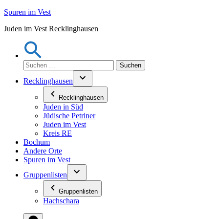
Zum
Spuren im Vest
Inhalt
Juden im Vest Recklinghausen
springen
Suchen
nach:
Recklinghausen
Recklinghausen
Juden in Süd
Jüdische Petriner
Juden im Vest
Kreis RE
Bochum
Andere Orte
Spuren im Vest
Gruppenlisten
Gruppenlisten
Hachschara