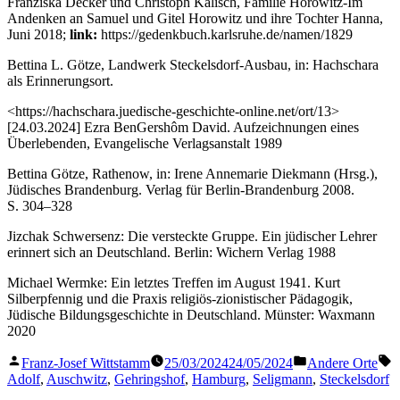
Franziska Decker und Christoph Kalisch,
Familie Horowitz-Im
Andenken an Samuel und Gitel Horowitz und ihre Tochter Hanna,
Juni 2018;
link:
https://gedenkbuch.karlsruhe.de/namen/1829
Bettina L. Götze, Landwerk Steckelsdorf-Ausbau, in: Hachschara
als Erinnerungsort.
<https://hachschara.juedische-geschichte-online.net/ort/13>
[24.03.2024] Ezra BenGershôm David. Aufzeichnungen eines
Überlebenden, Evangelische Verlagsanstalt 1989
Bettina Götze, Rathenow, in: Irene Annemarie Diekmann (Hrsg.),
Jüdisches Brandenburg. Verlag für Berlin-Brandenburg 2008.
S. 304–328
Jizchak Schwersenz: Die versteckte Gruppe. Ein jüdischer Lehrer
erinnert sich an Deutschland. Berlin: Wichern Verlag 1988
Michael Wermke: Ein letztes Treffen im August 1941. Kurt
Silberpfennig und die Praxis religiös-zionistischer Pädagogik,
Jüdische Bildungsgeschichte in Deutschland. Münster: Waxmann
2020
Veröffentlicht
Veröffentlicht
S
Franz-Josef Wittstamm
25/03/2024
24/05/2024
Andere Orte
von
in
Adolf
,
Auschwitz
,
Gehringshof
,
Hamburg
,
Seligmann
,
Steckelsdorf