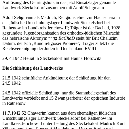
Auflösung des Gehringshofs in das jetzt Einsatzlager genannte
Landwerk Steckelsdorf zusammen mit Adolf Seligmann
Adolf Seligmann als Madrich, Religionslehrer zur Hachschara in
das jüdische Umschulungslager Landwerk Steckelsdorf bei
Rathenow im Landkreis Jerichow II; Träger ist der Bachad, 1928
gegründete Jugendorganisation des orthodox-jüdischen Misrachi;
das hebräische Akronym בָּחָ״ד
BaChaD
steht für Brit Chaluzim
Datiim, deutsch ‚Bund religiöser Pioniere‘; Träger zuletzt die
Reichsvereinigung der Juden in Deutschland RVJD
29. 4.1942 Heirat in Steckelsdorf mit Hanna Horowitz
Die Schließung des Landwerks
21.5.1942 schriftliche Ankündigung der Schließung für den
24.5.1942
24.5.1942 offizielle Schließung, nur die Stammbelegschaft des
Landwerks verbleibt und 15 Zwangsarbeiter der optischen Industrie
in Rathenow
11.7.1942 52 Chawerim kamen aus dem ehemaligen jüdischen
Umschulungslager Landwerk Steckelsdorf bei Rathenow im
Landkreis Jerichow II unter Leitung des Steckelsdorf-Madrich Kurt
Silberpfennig auf Transport Magdeburg – Dessau-Berlin nach