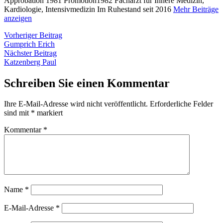
Approbation 1981 Promotion1982 Facharzt für Innere Medizin,
Kardiologie, Intensivmedizin Im Ruhestand seit 2016
Mehr Beiträge
anzeigen
Beitragsnavigation
Vorheriger
Vorheriger Beitrag
Beitrag:
Gumprich Erich
Nächster
Nächster Beitrag
Beitrag:
Katzenberg Paul
Schreiben Sie einen Kommentar
Ihre E-Mail-Adresse wird nicht veröffentlicht.
Erforderliche Felder
sind mit
*
markiert
Kommentar
*
Name
*
E-Mail-Adresse
*