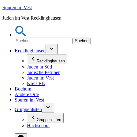
Zum
Spuren im Vest
Inhalt
Juden im Vest Recklinghausen
springen
Suchen
nach:
Recklinghausen
Recklinghausen
Juden in Süd
Jüdische Petriner
Juden im Vest
Kreis RE
Bochum
Andere Orte
Spuren im Vest
Gruppenlisten
Gruppenlisten
Hachschara