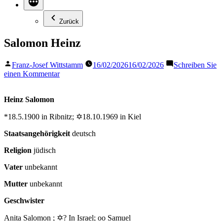
Zurück
Salomon Heinz
Veröffentlicht
Franz-Josef Wittstamm
16/02/2026
16/02/2026
Schreiben Sie
von
zu
einen Kommentar
Salomon
Heinz
Heinz Salomon
*18.5.1900 in Ribnitz; ✡18.10.1969 in Kiel
Staatsangehörigkeit
deutsch
Religion
jüdisch
Vater
unbekannt
Mutter
unbekannt
Geschwister
Anita Salomon ; ✡? In Israel; oo Samuel