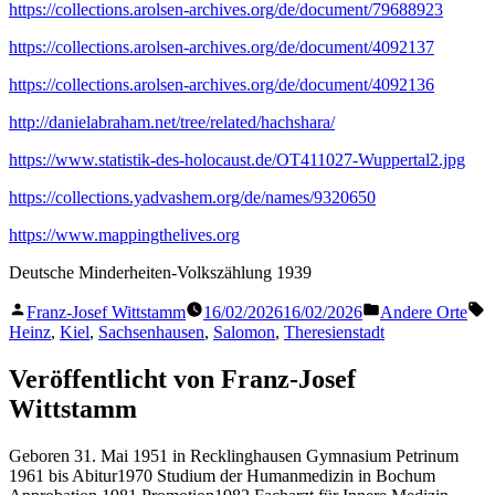
https://collections.arolsen-archives.org/de/document/79688923
https://collections.arolsen-archives.org/de/document/4092137
https://collections.arolsen-archives.org/de/document/4092136
http://danielabraham.net/tree/related/hachshara/
https://www.statistik-des-holocaust.de/OT411027-Wuppertal2.jpg
https://collections.yadvashem.org/de/names/9320650
https://www.mappingthelives.org
Deutsche Minderheiten-Volkszählung 1939
Veröffentlicht
Veröffentlicht
S
Franz-Josef Wittstamm
16/02/2026
16/02/2026
Andere Orte
von
in
Heinz
,
Kiel
,
Sachsenhausen
,
Salomon
,
Theresienstadt
Veröffentlicht von Franz-Josef
Wittstamm
Geboren 31. Mai 1951 in Recklinghausen Gymnasium Petrinum
1961 bis Abitur1970 Studium der Humanmedizin in Bochum