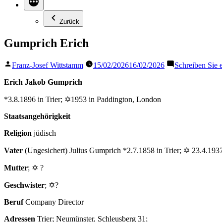
Zurück
Gumprich Erich
Veröffentlicht
Franz-Josef Wittstamm
15/02/2026
16/02/2026
Schreiben Sie
von
Erich Jakob Gumprich
*3.8.1896 in Trier; ✡1953 in Paddington, London
Staatsangehörigkeit
Religion
jüdisch
Vater
(Ungesichert) Julius Gumprich *2.7.1858 in Trier; ✡ 23.4.1937
Mutter
; ✡ ?
Geschwister
; ✡?
Beruf
Company Director
Adressen
Trier; Neumünster, Schleusberg 31;