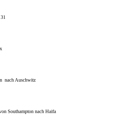
 31
ex
lin nach Auschwitz
 von Southampton nach Haifa