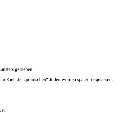
nsters getrieben.
n Kiel; die „polnischen“ Juden wurden später freigelassen.
st.