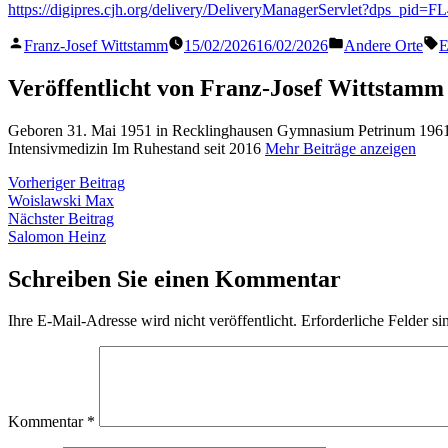
https://digipres.cjh.org/delivery/DeliveryManagerServlet?dps_pid=
Veröffentlicht
Veröffentlicht
S
Franz-Josef Wittstamm
15/02/2026
16/02/2026
Andere Orte
E
von
in
Veröffentlicht von Franz-Josef Wittstamm
Geboren 31. Mai 1951 in Recklinghausen Gymnasium Petrinum 1961 
Intensivmedizin Im Ruhestand seit 2016
Mehr Beiträge anzeigen
Beitragsnavigation
Vorheriger
Vorheriger Beitrag
Beitrag:
Woislawski Max
Nächster
Nächster Beitrag
Beitrag:
Salomon Heinz
Schreiben Sie einen Kommentar
Ihre E-Mail-Adresse wird nicht veröffentlicht.
Erforderliche Felder si
Kommentar
*