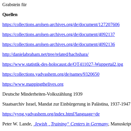
Grabstein für
Quellen
https://collections.arolsen-archives.org/de/document/127207606
https://collections.arolsen-archives.org/de/document/4092137
https://collections.arolsen-archives.org/de/document/4092136
http://danielabraham.net/tree/related/hachshara/
https://www.statistik-des-holocaust.de/OT411027-Wuppertal2.jpg
https://collections.yadvashem.org/de/names/9320650
https://www.mappingthelives.org
Deutsche Minderheiten-Volkszählung 1939
Staatsarchiv Israel, Mandat zur Einbürgerung in Palästina, 1937-1947
https://yvng.yadvashem.org/index.html?language=de
Peter W. Lande,
Jewish „Training“ Centers in Germany
, Manuskrip