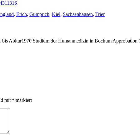
FL4311316
chlagwörter:
ngland
,
Erich
,
Gumprich
,
Kiel
,
Sachsenhausen
,
Trier
bis Abitur1970 Studium der Humanmedizin in Bochum Approbation 19
nd mit
*
markiert