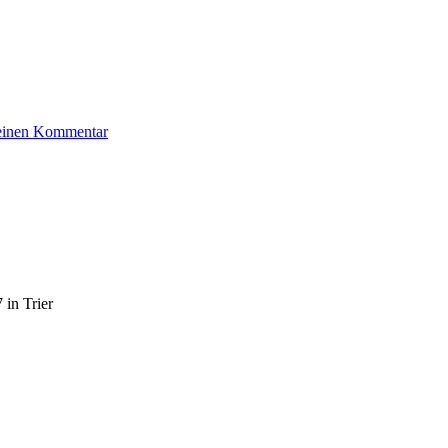
zu
 einen Kommentar
Gumprich
Erich
 in Trier