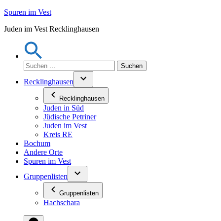
Zum
Spuren im Vest
Inhalt
Juden im Vest Recklinghausen
springen
Suchen
nach:
Recklinghausen
Recklinghausen
Juden in Süd
Jüdische Petriner
Juden im Vest
Kreis RE
Bochum
Andere Orte
Spuren im Vest
Gruppenlisten
Gruppenlisten
Hachschara