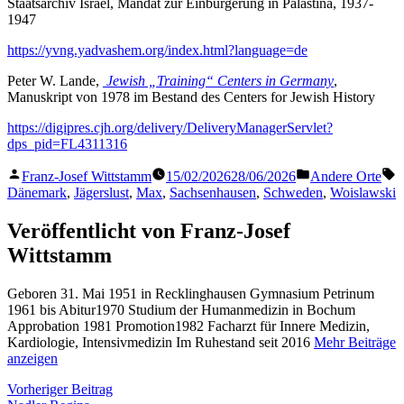
Staatsarchiv Israel, Mandat zur Einbürgerung in Palästina, 1937-
1947
https://yvng.yadvashem.org/index.html?language=de
Peter W. Lande,
Jewish „Training“ Centers in Germany
,
Manuskript von 1978 im Bestand des Centers for Jewish History
https://digipres.cjh.org/delivery/DeliveryManagerServlet?
dps_pid=FL4311316
Veröffentlicht
Veröffentlicht
S
Franz-Josef Wittstamm
15/02/2026
28/06/2026
Andere Orte
von
in
Dänemark
,
Jägerslust
,
Max
,
Sachsenhausen
,
Schweden
,
Woislawski
Veröffentlicht von Franz-Josef
Wittstamm
Geboren 31. Mai 1951 in Recklinghausen Gymnasium Petrinum
1961 bis Abitur1970 Studium der Humanmedizin in Bochum
Approbation 1981 Promotion1982 Facharzt für Innere Medizin,
Kardiologie, Intensivmedizin Im Ruhestand seit 2016
Mehr Beiträge
anzeigen
Beitragsnavigation
Vorheriger
Vorheriger Beitrag