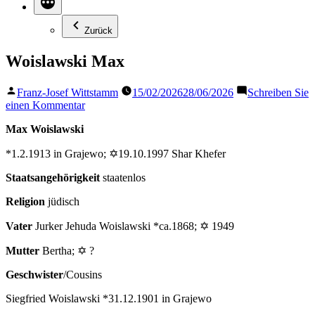
Zurück
Woislawski Max
Veröffentlicht
Franz-Josef Wittstamm
15/02/2026
28/06/2026
Schreiben Sie
von
zu
einen Kommentar
Woislawski
Max Woislawski
Max
*1.2.1913 in Grajewo; ✡19.10.1997 Shar Khefer
Staatsangehörigkeit
staatenlos
Religion
jüdisch
Vater
Jurker Jehuda Woislawski *ca.1868; ✡ 1949
Mutter
Bertha; ✡ ?
Geschwister
/Cousins
Siegfried Woislawski *31.12.1901 in Grajewo