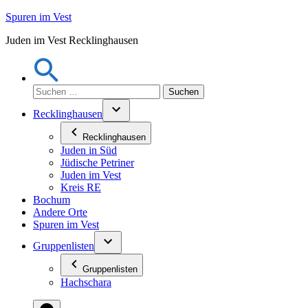
Zum
Spuren im Vest
Inhalt
Juden im Vest Recklinghausen
springen
Suchen
nach:
Recklinghausen
Recklinghausen
Juden in Süd
Jüdische Petriner
Juden im Vest
Kreis RE
Bochum
Andere Orte
Spuren im Vest
Gruppenlisten
Gruppenlisten
Hachschara