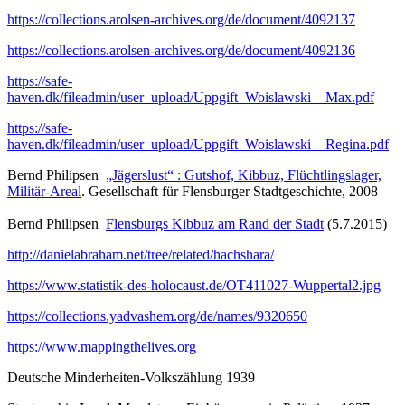
https://collections.arolsen-archives.org/de/document/4092137
https://collections.arolsen-archives.org/de/document/4092136
https://safe-
haven.dk/fileadmin/user_upload/Uppgift_Woislawski__Max.pdf
https://safe-
haven.dk/fileadmin/user_upload/Uppgift_Woislawski__Regina.pdf
Bernd Philipsen
„Jägerslust“ : Gutshof, Kibbuz, Flüchtlingslager,
Militär-Areal
. Gesellschaft für Flensburger Stadtgeschichte, 2008
Bernd Philipsen
Flensburgs Kibbuz am Rand der Stadt
(5.7.2015)
http://danielabraham.net/tree/related/hachshara/
https://www.statistik-des-holocaust.de/OT411027-Wuppertal2.jpg
https://collections.yadvashem.org/de/names/9320650
https://www.mappingthelives.org
Deutsche Minderheiten-Volkszählung 1939