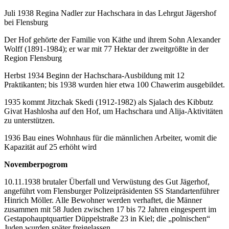
Juli 1938 Regina Nadler zur Hachschara in das Lehrgut Jägershof
bei Flensburg
Der Hof gehörte der Familie von Käthe und ihrem Sohn Alexander
Wolff (1891-1984); er war mit 77 Hektar der zweitgrößte in der
Region Flensburg
Herbst 1934 Beginn der Hachschara-Ausbildung mit 12
Praktikanten; bis 1938 wurden hier etwa 100 Chawerim ausgebildet.
1935 kommt Jitzchak Skedi (1912-1982) als Sjalach des Kibbutz
Givat Hashlosha auf den Hof, um Hachschara und Alija-Aktivitäten
zu unterstützen.
1936 Bau eines Wohnhaus für die männlichen Arbeiter, womit die
Kapazität auf 25 erhöht wird
Novemberpogrom
10.11.1938 brutaler Überfall und Verwüstung des Gut Jägerhof,
angeführt vom Flensburger Polizeipräsidenten SS Standartenführer
Hinrich Möller. Alle Bewohner werden verhaftet, die Männer
zusammen mit 58 Juden zwischen 17 bis 72 Jahren eingesperrt im
Gestapohauptquartier Düppelstraße 23 in Kiel; die „polnischen“
Juden wurden später freigelassen.