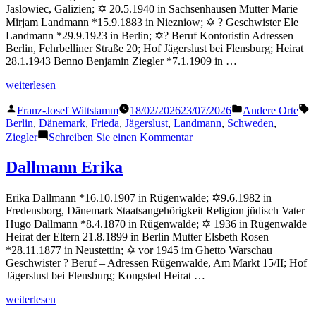
Jaslowiec, Galizien; ✡ 20.5.1940 in Sachsenhausen Mutter Marie
Mirjam Landmann *15.9.1883 in Niezniow; ✡ ? Geschwister Ele
Landmann *29.9.1923 in Berlin; ✡? Beruf Kontoristin Adressen
Berlin, Fehrbelliner Straße 20; Hof Jägerslust bei Flensburg; Heirat
28.1.1943 Benno Benjamin Ziegler *7.1.1909 in …
„Landmann
weiterlesen
Frieda“
Veröffentlicht
Veröffentlicht
S
Franz-Josef Wittstamm
18/02/2026
23/07/2026
Andere Orte
von
in
Berlin
,
Dänemark
,
Frieda
,
Jägerslust
,
Landmann
,
Schweden
,
zu
Ziegler
Schreiben Sie einen Kommentar
Landmann
Frieda
Dallmann Erika
Erika Dallmann *16.10.1907 in Rügenwalde; ✡9.6.1982 in
Fredensborg, Dänemark Staatsangehörigkeit Religion jüdisch Vater
Hugo Dallmann *8.4.1870 in Rügenwalde; ✡ 1936 in Rügenwalde
Heirat der Eltern 21.8.1899 in Berlin Mutter Elsbeth Rosen
*28.11.1877 in Neustettin; ✡ vor 1945 im Ghetto Warschau
Geschwister ? Beruf – Adressen Rügenwalde, Am Markt 15/II; Hof
Jägerslust bei Flensburg; Kongsted Heirat …
„Dallmann
weiterlesen
Erika“