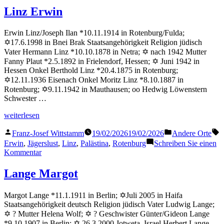
Lotte
Linz Erwin
Erwin Linz/Joseph Ilan *10.11.1914 in Rotenburg/Fulda;
✡17.6.1998 in Bnei Brak Staatsangehörigkeit Religion jüdisch
Vater Hermann Linz *10.10.1878 in Netra; ✡ nach 1942 Mutter
Fanny Plaut *2.5.1892 in Frielendorf, Hessen; ✡ Juni 1942 in
Hessen Onkel Berthold Linz *20.4.1875 in Rotenburg;
✡12.11.1936 Eisenach Onkel Moritz Linz *8.10.1887 in
Rotenburg; ✡9.11.1942 in Mauthausen; oo Hedwig Löwenstern
Schwester …
„Linz
weiterlesen
Erwin“
Veröffentlicht
Veröffentlicht
S
Franz-Josef Wittstamm
19/02/2026
19/02/2026
Andere Orte
von
in
Erwin
,
Jägerslust
,
Linz
,
Palästina
,
Rotenburg
Schreiben Sie einen
zu
Kommentar
Linz
Erwin
Lange Margot
Margot Lange *11.1.1911 in Berlin; ✡Juli 2005 in Haifa
Staatsangehörigkeit deutsch Religion jüdisch Vater Ludwig Lange;
✡ ? Mutter Helena Wolf; ✡ ? Geschwister Günter/Gideon Lange
*9.10.1907 in Berlin; ✡ 26.3.2000 Jotweta, Israel Herbert Lange