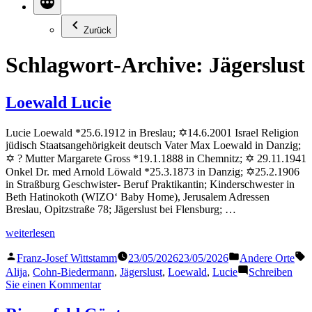
Zurück
Schlagwort-Archive:
Jägerslust
Loewald Lucie
Lucie Loewald *25.6.1912 in Breslau; ✡14.6.2001 Israel Religion
jüdisch Staatsangehörigkeit deutsch Vater Max Loewald in Danzig;
✡ ? Mutter Margarete Gross *19.1.1888 in Chemnitz; ✡ 29.11.1941
Onkel Dr. med Arnold Löwald *25.3.1873 in Danzig; ✡25.2.1906
in Straßburg Geschwister- Beruf Praktikantin; Kinderschwester in
Beth Hatinokoth (WIZO‘ Baby Home), Jerusalem Adressen
Breslau, Opitzstraße 78; Jägerslust bei Flensburg; …
„Loewald
weiterlesen
Lucie“
Veröffentlicht
Veröffentlicht
S
Franz-Josef Wittstamm
23/05/2026
23/05/2026
Andere Orte
von
in
Alija
,
Cohn-Biedermann
,
Jägerslust
,
Loewald
,
Lucie
Schreiben
zu
Sie einen Kommentar
Loewald
Lucie