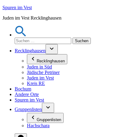
Zum
Spuren im Vest
Inhalt
Juden im Vest Recklinghausen
springen
Suchen
nach:
Recklinghausen
Recklinghausen
Juden in Süd
Jüdische Petriner
Juden im Vest
Kreis RE
Bochum
Andere Orte
Spuren im Vest
Gruppenlisten
Gruppenlisten
Hachschara