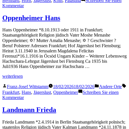
Bernhard
,
Horn
,
Jägerslust
,
Köln
,
Palästina
Schreiben Sie einen
zu
Kommentar
Horn
Bernhard
Oppenheimer Hans
Hans Oppenheimer *8.10.1913 oder 1911 in Frankfurt;
Staatsangehörigkeit Religion jüdisch Vater Moshe Menashe
Oppenheimer; ✡? Mutter Amalia Menashe; ✡ ? Geschwister ?
Beruf Polsterer Adressen Frankfurt; Hof Jägerslust bei Flensburg;
Heirat 3.11.1940 in Jerusalem Magdalena Felicitas
Ferenszi*16.1.1916 in Öcsöd Ungarn Kinder – Weiterer Lebensweg
Hachschara-Lehrgut Jägerslust bei Flensburg Ca 1935 bis
Juli1936 Hans Oppenheimer zur Hachschara …
„Oppenheimer
weiterlesen
Hans“
Veröffentlicht
Veröffentlicht
S
Franz-Josef Wittstamm
18/02/2026
18/02/2026
Andere Orte
von
in
Frankfurt
,
Hans
,
Jägerslust
,
Oppenheimer
Schreiben Sie einen
zu
Kommentar
Oppenheimer
Hans
Landmann Frieda
Frieda Landmann *2.4.1914 in Berlin Staatsangehörigkeit polnisch;
staatenlos Religion jüdisch Vater Kalman Landmann *24.11.1878 in