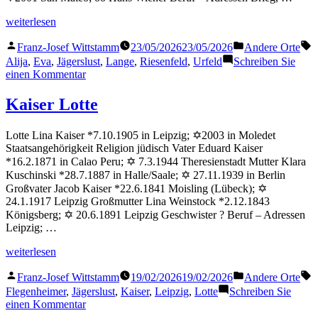
„Lange
weiterlesen
Eva“
Veröffentlicht
Veröffentlicht
S
Franz-Josef Wittstamm
23/05/2026
23/05/2026
Andere Orte
von
in
Alija
,
Eva
,
Jägerslust
,
Lange
,
Riesenfeld
,
Urfeld
Schreiben Sie
zu
einen Kommentar
Lange
Eva
Kaiser Lotte
Lotte Lina Kaiser *7.10.1905 in Leipzig; ✡2003 in Moledet
Staatsangehörigkeit Religion jüdisch Vater Eduard Kaiser
*16.2.1871 in Calao Peru; ✡ 7.3.1944 Theresienstadt Mutter Klara
Kuschinski *28.7.1887 in Halle/Saale; ✡ 27.11.1939 in Berlin
Großvater Jacob Kaiser *22.6.1841 Moisling (Lübeck); ✡
24.1.1917 Leipzig Großmutter Lina Weinstock *2.12.1843
Königsberg; ✡ 20.6.1891 Leipzig Geschwister ? Beruf – Adressen
Leipzig; …
„Kaiser
weiterlesen
Lotte“
Veröffentlicht
Veröffentlicht
S
Franz-Josef Wittstamm
19/02/2026
19/02/2026
Andere Orte
von
in
Flegenheimer
,
Jägerslust
,
Kaiser
,
Leipzig
,
Lotte
Schreiben Sie
zu
einen Kommentar
Kaiser