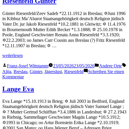
Riesenfeld Günter
Günter Riesenfeld/Zeev Sadeh *22.11.1912 in Breslau; ✡Juni 1996
in Kibbuz Ma’Abarot Staatsangehörigkeit deutsch Religion jüdisch
Vater Dr. jur Jakob Riesenfeld *10.2.1881 in Gleiwitz; ✡ 11.4.1976
in Bournemouth Mutter Edith Becker *1.3.1888; ✡ 25.10.1978 in
Poole, England Geschwister Renata Anna Riesenfeld *3.3.1920;
✡22.2.2003; oo James Carr Cousin aus Breslau (?) Fritz Riesenfeld
*12.11.1907 in Breslau; ✡ …
„Riesenfeld
weiterlesen
Günter“
Veröffentlicht
Veröffentlicht
S
Franz-Josef Wittstamm
23/05/2026
23/05/2026
Andere Orte
von
in
Alija
,
Breslau
,
Günter
,
Jägerslust
,
Riesenfeld
Schreiben Sie einen
zu
Kommentar
Riesenfeld
Günter
Lange Eva
Eva Lange *15.10.1913 in Brieg; ✡ Juli 2003 in Bedford, England
Staatsangehörigkeit deutsch Religion jüdisch Vater Samuel Lange ;
✡ ? Mutter Gertrud Schüfftan *3.4.1886 in Landeshut; ✡ 27.2.1943
in Riebnig, Sammellager Geschwister Magda Lange *10.5.1912;
✡1993 in Chicago; oo Artur Bornstein Erika Lange *2.10.1919;
✡2001 San Mateo; oo Hans Wiener Beruf – Adressen Brieg, …