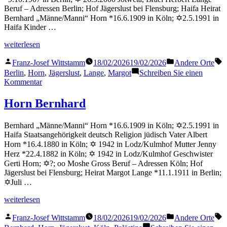
Beruf – Adressen Berlin; Hof Jägerslust bei Flensburg; Haifa Heirat
Bernhard „Männe/Manni“ Horn *16.6.1909 in Köln; ✡2.5.1991 in
Haifa Kinder …
„Lange
weiterlesen
Margot“
Veröffentlicht
Veröffentlicht
S
Franz-Josef Wittstamm
18/02/2026
19/02/2026
Andere Orte
von
in
Berlin
,
Horn
,
Jägerslust
,
Lange
,
Margot
Schreiben Sie einen
zu
Kommentar
Lange
Margot
Horn Bernhard
Bernhard „Männe/Manni“ Horn *16.6.1909 in Köln; ✡2.5.1991 in
Haifa Staatsangehörigkeit deutsch Religion jüdisch Vater Albert
Horn *16.4.1880 in Köln; ✡ 1942 in Lodz/Kulmhof Mutter Jenny
Herz *22.4.1882 in Köln; ✡ 1942 in Lodz/Kulmhof Geschwister
Gerti Horn; ✡?; oo Moshe Gross Beruf – Adressen Köln; Hof
Jägerslust bei Flensburg; Heirat Margot Lange *11.1.1911 in Berlin;
✡Juli …
„Horn
weiterlesen
Bernhard“
Veröffentlicht
Veröffentlicht
S
Franz-Josef Wittstamm
18/02/2026
19/02/2026
Andere Orte
von
in