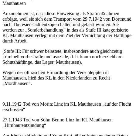
Mauthausen
Anzunehmen ist, dass diese Einweisung als Strafmaßnahmen
erfolgte, weil sie sich dem Transport vom 29.7.1942 von Dortmund
nach Theresienstadt entzogen hatten und gefasst wurden. Sie
werden zur „Sonderbehandlung“ in das als Stufe III kategorisierte
KL Mauthausen verlegt mit dem Ziel der Vernichtung der Häftlinge
durch Arbeit.
(Stufe III: Für schwer belastete, insbesondere auch gleichzeitig
kriminell vorbestrafte und asoziale, d. h. kaum noch erziehbare
Schutzhäftlinge, das Lager: Mauthausen).
Wegen der oft raschen Ermordung der Verschleppten in
Mauthausen, hieß das KL in den Niederlanden zu Recht
„Mordhausen“.
9.11.1942 Tod von Moritz Linz im KL Mauthausen „auf der Flucht
erschossen“
27.1.1943 Tod von Sohn Benno Linz im KL Mauthausen
„Hirnhautentzündung“
Zur Ehefrau Hedwig und Sohn Kurt gibt es keine weiteren Daten.