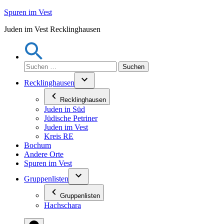
Zum
Spuren im Vest
Inhalt
Juden im Vest Recklinghausen
springen
Suchen
nach:
Recklinghausen
Recklinghausen
Juden in Süd
Jüdische Petriner
Juden im Vest
Kreis RE
Bochum
Andere Orte
Spuren im Vest
Gruppenlisten
Gruppenlisten
Hachschara