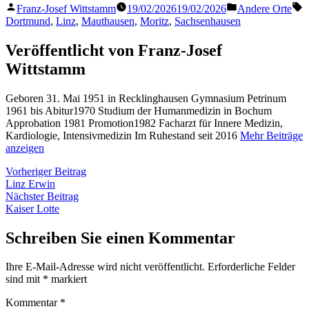
Veröffentlicht
Veröffentlicht
S
Franz-Josef Wittstamm
19/02/2026
19/02/2026
Andere Orte
von
in
Dortmund
,
Linz
,
Mauthausen
,
Moritz
,
Sachsenhausen
Veröffentlicht von Franz-Josef
Wittstamm
Geboren 31. Mai 1951 in Recklinghausen Gymnasium Petrinum
1961 bis Abitur1970 Studium der Humanmedizin in Bochum
Approbation 1981 Promotion1982 Facharzt für Innere Medizin,
Kardiologie, Intensivmedizin Im Ruhestand seit 2016
Mehr Beiträge
anzeigen
Beitragsnavigation
Vorheriger
Vorheriger Beitrag
Beitrag:
Linz Erwin
Nächster
Nächster Beitrag
Beitrag:
Kaiser Lotte
Schreiben Sie einen Kommentar
Ihre E-Mail-Adresse wird nicht veröffentlicht.
Erforderliche Felder
sind mit
*
markiert
Kommentar
*