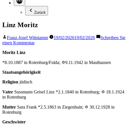
Zurück
Linz Moritz
Veröffentlicht
Franz-Josef Wittstamm
19/02/2026
19/02/2026
Schreiben Sie
von
zu
einen Kommentar
Linz
Moritz Linz
Moritz
*8.10.1887 in Rotenburg/Fulda; ✡9.11.1942 in Mauthausen
Staatsangehörigkeit
Religion
jüdisch
Vater
Sussmann Geisel Linz *2.1.1840 in Rotenburg; ✡ 18.1.1924
in Rotenburg
Mutter
Sara Frank *2.5.1863 in Ziegenhain; ✡ 30.12.1928 in
Rotenburg
Geschwister