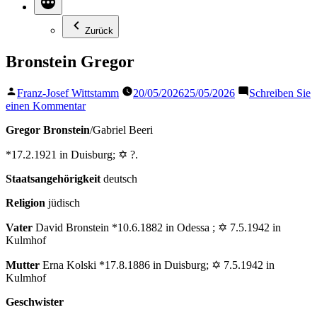
Zurück
Bronstein Gregor
Veröffentlicht
Franz-Josef Wittstamm
20/05/2026
25/05/2026
Schreiben Sie
von
zu
einen Kommentar
Bronstein
Gregor Bronstein
/Gabriel Beeri
Gregor
*17.2.1921 in Duisburg; ✡ ?.
Staatsangehörigkeit
deutsch
Religion
jüdisch
Vater
David Bronstein *10.6.1882 in Odessa ; ✡ 7.5.1942 in
Kulmhof
Mutter
Erna Kolski *17.8.1886 in Duisburg; ✡ 7.5.1942 in
Kulmhof
Geschwister