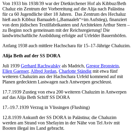
Von 1933 bis 1938/39 war der Dietkirchener Hof als Kibbuz/Beth
Chaluz ein Zentrum der Vorbereitung auf die Alija nach Palästina
für ca 60 Jugendliche über 18 Jahren. Das Zentrum des Hechaluz
hieß auch Kibbuz Bamaaleh („Bamaaleh“=im Aufstieg), finanziert
von dem jüdischen Textilfabrikanten und Architekten Arthur Stern –
zu Beginn noch gemeinsam mit der Reichsregierung! Die
landwirtschaftliche Ausbildung erfolgte auf Urfelder Bauernhöfen.
Anfang 1938 auch mittlere Hachschara für 15–17-Jährige Chaluzim.
Alija Beth auf der SS DORA
Juli 1939
Gerhard Rachwalsky
als Madrich,
Gregor Bronstein
,
Ellen Gaenser
,
Alfred Jordan
,
Charlotte Ständig
mit etwa fünf
weiteren Chaluzim aus der Hachschara Urfeld kommend auf mit
Planen gedecktem Lastwagen nach Antwerpen geschleust.
17.7.1939 Zustieg von etwa 200 weiteren Chaluzim in Antwerpen
auf das Alija Beth Schiff SS DORA
17.-19.7.1939 Verzug in Vlissingen (Flushing)
12.8.1939 Ankunft der SS DORA in Palästina; die Chaluzim
werden am Strand von Shefayim in der Nähe von Tel Aviv mit
Booten illegal ins Land gebracht.