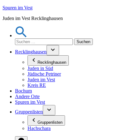
Zum
Spuren im Vest
Inhalt
Juden im Vest Recklinghausen
springen
Suchen
nach:
Recklinghausen
Recklinghausen
Juden in Süd
Jüdische Petriner
Juden im Vest
Kreis RE
Bochum
Andere Orte
Spuren im Vest
Gruppenlisten
Gruppenlisten
Hachschara