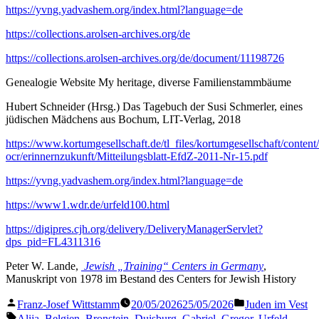
https://yvng.yadvashem.org/index.html?language=de
https://collections.arolsen-archives.org/de
https://collections.arolsen-archives.org/de/document/11198726
Genealogie Website My heritage, diverse Familienstammbäume
Hubert Schneider (Hrsg.) Das Tagebuch der Susi Schmerler, eines
jüdischen Mädchens aus Bochum, LIT-Verlag, 2018
https://www.kortumgesellschaft.de/tl_files/kortumgesellschaft/conten
ocr/erinnernzukunft/Mitteilungsblatt-EfdZ-2011-Nr-15.pdf
https://yvng.yadvashem.org/index.html?language=de
https://www1.wdr.de/urfeld100.html
https://digipres.cjh.org/delivery/DeliveryManagerServlet?
dps_pid=FL4311316
Peter W. Lande,
Jewish „Training“ Centers in Germany
,
Manuskript von 1978 im Bestand des Centers for Jewish History
Veröffentlicht
Veröffentlicht
Franz-Josef Wittstamm
20/05/2026
25/05/2026
Juden im Vest
von
in
Schlagwörter:
Alija
,
Belgien
,
Bronstein
,
Duisburg
,
Gabriel
,
Gregor
,
Urfeld