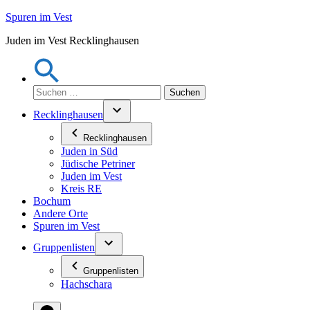
Zum
Spuren im Vest
Inhalt
Juden im Vest Recklinghausen
springen
Suchen
nach:
Recklinghausen
Recklinghausen
Juden in Süd
Jüdische Petriner
Juden im Vest
Kreis RE
Bochum
Andere Orte
Spuren im Vest
Gruppenlisten
Gruppenlisten
Hachschara