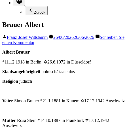
Zurück
Brauer Albert
Veröffentlicht
Franz-Josef Wittstamm
26/06/2026
26/06/2026
Schreiben Sie
von
zu
einen Kommentar
Brauer
Albert Brauer
Albert
*11.12.1918 in Berlin; ✡26.6.1972 in Düsseldorf
Staatsangehörigkeit
polnisch/staatenlos
Religion
jüdisch
Vater
Simon Brauer *21.1.1881 in Kauen; ✡17.12.1942 Auschwitz
Mutter
Rosa Stern *14.10.1887 in Frankfurt; ✡17.12.1942
Auschwitz