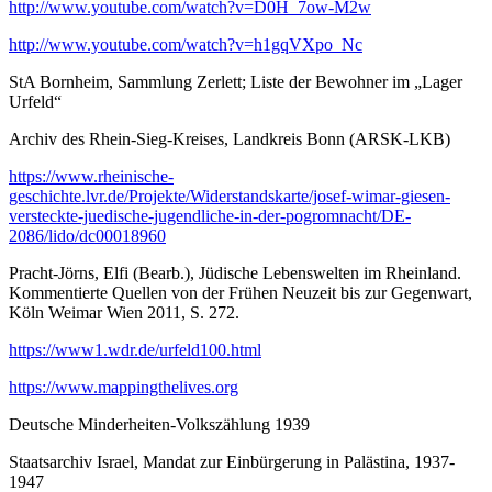
http://www.youtube.com/watch?v=D0H_7ow-M2w
http://www.youtube.com/watch?v=h1gqVXpo_Nc
StA Bornheim, Sammlung Zerlett; Liste der Bewohner im „Lager
Urfeld“
Archiv des Rhein-Sieg-Kreises, Landkreis Bonn (ARSK-LKB)
https://www.rheinische-
geschichte.lvr.de/Projekte/Widerstandskarte/josef-wimar-giesen-
versteckte-juedische-jugendliche-in-der-pogromnacht/DE-
2086/lido/dc00018960
Pracht-Jörns, Elfi (Bearb.), Jüdische Lebenswelten im Rheinland.
Kommentierte Quellen von der Frühen Neuzeit bis zur Gegenwart,
Köln Weimar Wien 2011, S. 272.
https://www1.wdr.de/urfeld100.html
https://www.mappingthelives.org
Deutsche Minderheiten-Volkszählung 1939
Staatsarchiv Israel, Mandat zur Einbürgerung in Palästina, 1937-
1947