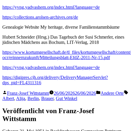
https://yvng.yadvashem.org/index.html?language=de
https://collections.arolsen-archives.org/de
Genealogie Website My heritage, diverse Familienstammbäume
Hubert Schneider (Hrsg.) Das Tagebuch der Susi Schmerler, eines
jüdischen Mädchens aus Bochum, LIT-Verlag, 2018
https://www.kortumgesellschaft.de/tl_files/kortumgesellschaft/conten
ocr/erinnernzukunft/Mitteilungsblatt-EfdZ-2011-Nr-15.pdf
https://yvng.yadvashem.org/index.html?language=de
https://digipres.cjh.org/delivery/DeliveryManagerServlet?
dps_pid=FL4311316
Veröffentlicht
Veröffentlicht
S
Franz-Josef Wittstamm
26/06/2026
26/06/2026
Andere Orte
von
in
Albert
,
Alija
,
Berlin
,
Brauer
,
Gut Winkel
Veröffentlicht von Franz-Josef
Wittstamm