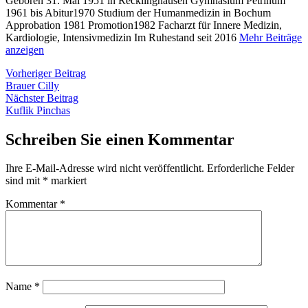
Geboren 31. Mai 1951 in Recklinghausen Gymnasium Petrinum
1961 bis Abitur1970 Studium der Humanmedizin in Bochum
Approbation 1981 Promotion1982 Facharzt für Innere Medizin,
Kardiologie, Intensivmedizin Im Ruhestand seit 2016
Mehr Beiträge
anzeigen
Beitragsnavigation
Vorheriger
Vorheriger Beitrag
Beitrag:
Brauer Cilly
Nächster
Nächster Beitrag
Beitrag:
Kuflik Pinchas
Schreiben Sie einen Kommentar
Ihre E-Mail-Adresse wird nicht veröffentlicht.
Erforderliche Felder
sind mit
*
markiert
Kommentar
*
Name
*