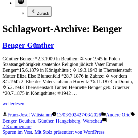
Zurück
Schlagwort-Archive:
Benger
Benger Günther
Günther Benger *2.3.1909 in Beuthen; ✡ vor 1945 in Polen
Staatsangehörigkeit staatenlos Religion jüdisch Vater Emanuel
Benger*15.6.1879 in Königshütte ; ✡ 19.3.1943 in Theresienstadt
Mutter Eliza Else Blumenfeld *28.7.1876 in Zabrze; ✡ vor dem
8.5.1945 2. Ehe des Vaters Johanna Hurwitz *6.11.1873 in Domin;
✡5.2.1943 Theresienstadt Tanten Henriette Benger geb. Graetzer
*20.7.1875 in Königshütte; ✡1942 …
„Benger
weiterlesen
Günther“
Veröffentlicht
Veröffentlicht
S
Franz-Josef Wittstamm
13/03/2024
27/03/2026
Andere Orte
von
in
Benger
,
Beuthen
,
Günther
,
Hangelsberg
,
Warschau
zu
2 Kommentare
Benger
Spuren im Vest
,
Mit Stolz präsentiert von WordPress.
Günther