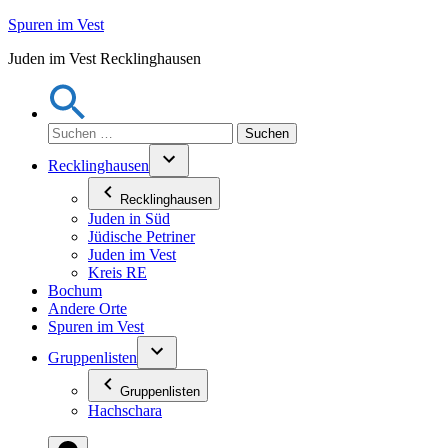
Zum
Spuren im Vest
Inhalt
Juden im Vest Recklinghausen
springen
Suchen
nach:
Recklinghausen
Recklinghausen
Juden in Süd
Jüdische Petriner
Juden im Vest
Kreis RE
Bochum
Andere Orte
Spuren im Vest
Gruppenlisten
Gruppenlisten
Hachschara