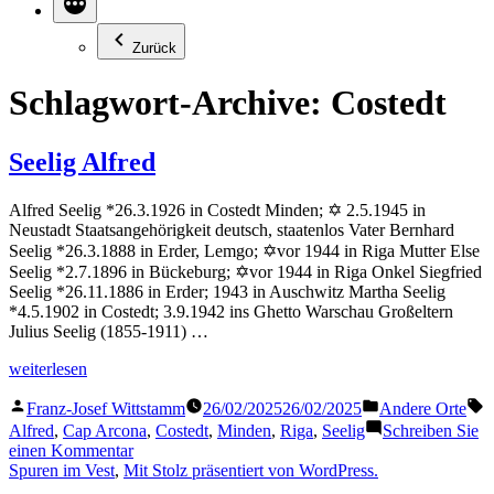
Zurück
Schlagwort-Archive:
Costedt
Seelig Alfred
Alfred Seelig *26.3.1926 in Costedt Minden; ✡ 2.5.1945 in
Neustadt Staatsangehörigkeit deutsch, staatenlos Vater Bernhard
Seelig *26.3.1888 in Erder, Lemgo; ✡vor 1944 in Riga Mutter Else
Seelig *2.7.1896 in Bückeburg; ✡vor 1944 in Riga Onkel Siegfried
Seelig *26.11.1886 in Erder; 1943 in Auschwitz Martha Seelig
*4.5.1902 in Costedt; 3.9.1942 ins Ghetto Warschau Großeltern
Julius Seelig (1855-1911) …
„Seelig
weiterlesen
Alfred“
Veröffentlicht
Veröffentlicht
S
Franz-Josef Wittstamm
26/02/2025
26/02/2025
Andere Orte
von
in
Alfred
,
Cap Arcona
,
Costedt
,
Minden
,
Riga
,
Seelig
Schreiben Sie
zu
einen Kommentar
Seelig
Spuren im Vest
,
Mit Stolz präsentiert von WordPress.
Alfred