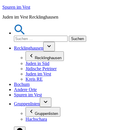
Zum
Spuren im Vest
Inhalt
Juden im Vest Recklinghausen
springen
Suchen
nach:
Recklinghausen
Recklinghausen
Juden in Süd
Jüdische Petriner
Juden im Vest
Kreis RE
Bochum
Andere Orte
Spuren im Vest
Gruppenlisten
Gruppenlisten
Hachschara