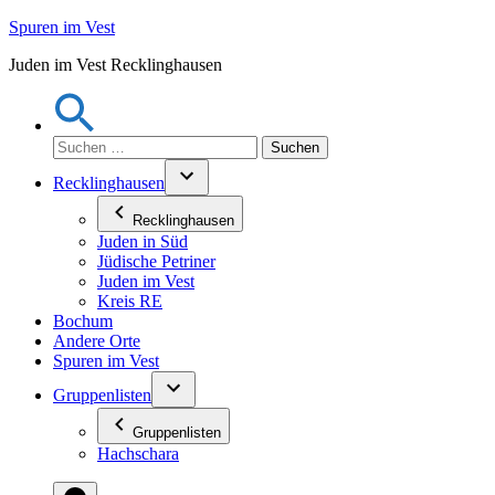
Zum
Spuren im Vest
Inhalt
Juden im Vest Recklinghausen
springen
Suchen
nach:
Recklinghausen
Recklinghausen
Juden in Süd
Jüdische Petriner
Juden im Vest
Kreis RE
Bochum
Andere Orte
Spuren im Vest
Gruppenlisten
Gruppenlisten
Hachschara