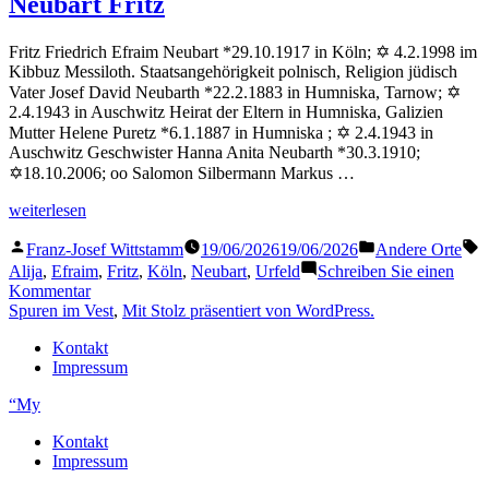
Neubart Fritz
Fritz Friedrich Efraim Neubart *29.10.1917 in Köln; ✡ 4.2.1998 im
Kibbuz Messiloth. Staatsangehörigkeit polnisch, Religion jüdisch
Vater Josef David Neubarth *22.2.1883 in Humniska, Tarnow; ✡
2.4.1943 in Auschwitz Heirat der Eltern in Humniska, Galizien
Mutter Helene Puretz *6.1.1887 in Humniska ; ✡ 2.4.1943 in
Auschwitz Geschwister Hanna Anita Neubarth *30.3.1910;
✡18.10.2006; oo Salomon Silbermann Markus …
„Neubart
weiterlesen
Fritz“
Veröffentlicht
Veröffentlicht
S
Franz-Josef Wittstamm
19/06/2026
19/06/2026
Andere Orte
von
in
Alija
,
Efraim
,
Fritz
,
Köln
,
Neubart
,
Urfeld
Schreiben Sie einen
zu
Kommentar
Neubart
Spuren im Vest
,
Mit Stolz präsentiert von WordPress.
Fritz
Kontakt
Impressum
“My
Kontakt
Impressum